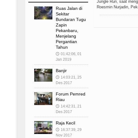
Jungle Run, saat meng
Roesmin Nurjadin, Pek
Ruas Jalan di
Sekitar
Bundaran Tugu
Zapin
Pekanbaru,
Menjelang
Pergantian
Tahun
01:42:06, 01
🕔
Jan 2019
Banjir
14:03:21, 25
🕔
Des 2017
Forum Pemred
Riau
14:42:31, 21
🕔
Des 2017
Raja Kecil
16:37:39, 29
🕔
Nov 2017