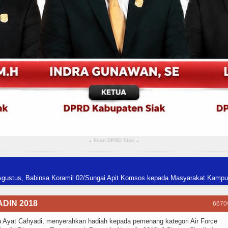
Iklan DPRD Siak
▴
▴
nsa Koramil 02/Sungai Apit Komsos kepada Masyarakat Kampung Perincit
Pen
DIN 2018
6670
u Ayat Cahyadi, menyerahkan hadiah kepada pemenang kategori Air Force