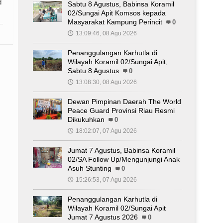
ud
Sabtu 8 Agustus, Babinsa Koramil
02/Sungai Apit Komsos kepada
Masyarakat Kampung Perincit
0
13:09:46, 08 Agu 2026
🕔
Penanggulangan Karhutla di
Wilayah Koramil 02/Sungai Apit,
Sabtu 8 Agustus
0
13:08:30, 08 Agu 2026
🕔
Dewan Pimpinan Daerah The World
Peace Guard Provinsi Riau Resmi
Dikukuhkan
0
18:02:07, 07 Agu 2026
🕔
Jumat 7 Agustus, Babinsa Koramil
02/SA Follow Up/Mengunjungi Anak
Asuh Stunting
0
15:26:53, 07 Agu 2026
🕔
Penanggulangan Karhutla di
Wilayah Koramil 02/Sungai Apit
Jumat 7 Agustus 2026
0