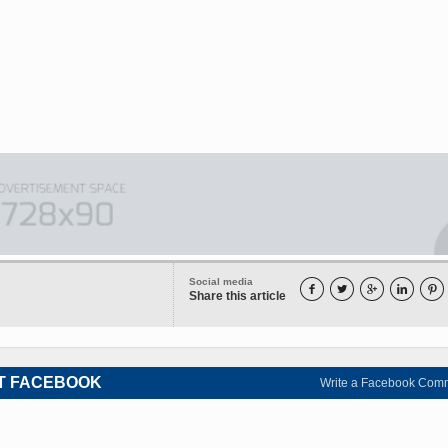
Social media





Share this article
T FACEBOOK
Write a Facebook Com