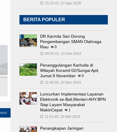
15:25:42, 07 Agu 2026
🕔
BERITA POPULER
DR Karmila Sari Dorong
Pengembangan SMAN Olahraga
Riau
0
09:35:41, 10 Des 2024
🕔
Penanggulangan Karhutla di
Wilayah Koramil 02/Sungai Apit,
Jumat 8 November
0
11:48:30, 10 Nov 2024
🕔
Luncurkan Implementasi Layanan
Elektronik se-Bali,Menteri AHY:BPN
Siap Layani Masyarakat
MakinCepat
1
ment
11:51:40, 22 Mei 2024
🕔
Penangkapan Jaringan