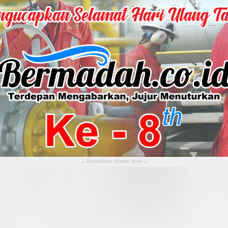
Pelantikan Bupati Siak
▴
▴