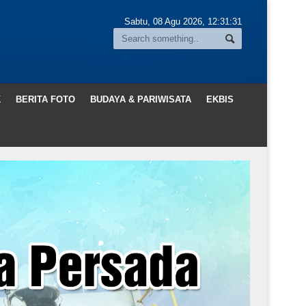
Sabtu, 08 Agu 2026,
12:31:32
K
BERITA FOTO
BUDAYA & PARIWISATA
EKBIS