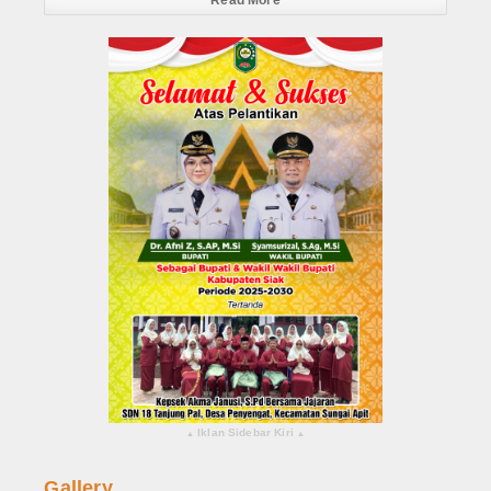
Read More
Iklan Sidebar Kiri
▴
▴
Gallery