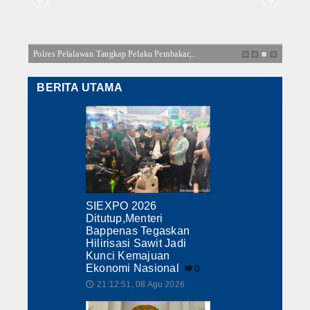
Hukrim
Iptek
Polres Pelalawan Tangkap Pelaku Pembakar,..
Sabtu 
Politik
BERITA UTAMA
Berita Foto
Budaya & Pariwisata
Ekbis
Olahraga
SIEXPO 2026
Ditutup,Menteri
Bappenas Tegaskan
Hilirisasi Sawit Jadi
Kunci Kemajuan
Ekonomi Nasional
0
21:12:51, 08 Agu 2026
🕔