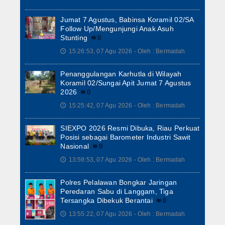
Jumat 7 Agustus, Babinsa Koramil 02/SA
Follow Up/Mengunjungi Anak Asuh
Stunting
0
15:26:53, 07 Agu 2026 - Oleh : Bermadah
🕔
Penanggulangan Karhutla di Wilayah
Koramil 02/Sungai Apit Jumat 7 Agustus
2026
0
15:25:42, 07 Agu 2026 - Oleh : Bermadah
🕔
SIEXPO 2026 Resmi Dibuka, Riau Perkuat
Posisi sebagai Barometer Industri Sawit
Nasional
0
13:59:53, 07 Agu 2026 - Oleh : Bermadah
🕔
Polres Pelalawan Bongkar Jaringan
Peredaran Sabu di Langgam, Tiga
Tersangka Dibekuk Berantai
0
13:55:22, 07 Agu 2026 - Oleh : Bermadah
🕔