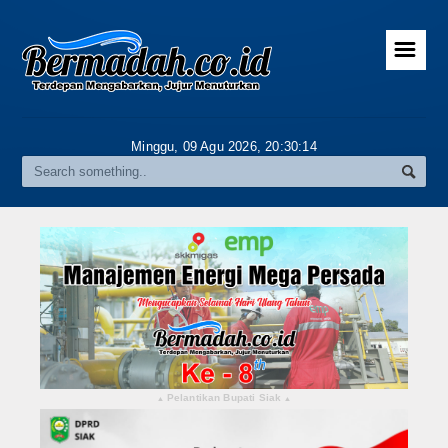
☰
Home
Advertorial
Minggu, 09 Agu 2026,
20:30:15
Gallery
Riau
Daerah
Pekanbaru
Pelalawan
Kampar
Pelantikan Bupati Siak
▴
▴
Rokan Hulu