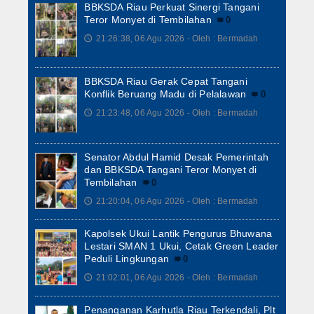
BBKSDA Riau Perkuat Sinergi Tangani
Teror Monyet di Tembilahan
0
21:26:38, 06 Agu 2026 - Oleh : Bermadah
🕔
BBKSDA Riau Gerak Cepat Tangani
Konflik Beruang Madu di Pelalawan
0
21:23:48, 06 Agu 2026 - Oleh : Bermadah
🕔
Senator Abdul Hamid Desak Pemerintah
dan BBKSDA Tangani Teror Monyet di
Tembilahan
0
21:20:04, 06 Agu 2026 - Oleh : Bermadah
🕔
Kapolsek Ukui Lantik Pengurus Bhuwana
Lestari SMAN 1 Ukui, Cetak Green Leader
Peduli Lingkungan
0
21:02:01, 06 Agu 2026 - Oleh : Bermadah
🕔
Penanganan Karhutla Riau Terkendali, Plt