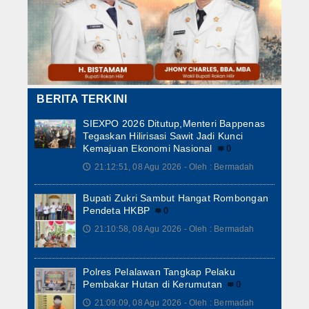
BERITA TERKINI
SIEXPO 2026 Ditutup,Menteri Bappenas
Tegaskan Hilirisasi Sawit Jadi Kunci
Kemajuan Ekonomi Nasional
0
21:12:51, 08 Agu 2026 - Oleh : Bermadah
🕔
Bupati Zukri Sambut Hangat Rombongan
Pendeta HKBP
0
21:10:58, 08 Agu 2026 - Oleh : Bermadah
🕔
Polres Pelalawan Tangkap Pelaku
Pembakar Hutan di Kerumutan
0
21:09:09, 08 Agu 2026 - Oleh : Bermadah
🕔