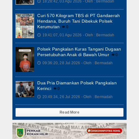
18:28:42, 03 Agu 2026 - Oleh : Bermadah
🕔
Curi 570 Kilogram TBS di PT Gandaerah
Hendana, Buruh Tani Dibekuk Polsek
Kerumutan
0
19:41:07, 01 Agu 2026 - Oleh : Bermadah
🕔
Polsek Pangkalan Kuras Tangani Dugaan
Persetubuhan Anak di Bawah Umur
0
09:36:20, 28 Jul 2026 - Oleh : Bermadah
🕔
Dua Pria Diamankan Polsek Pangkalan
Kerinci
0
20:49:34, 26 Jul 2026 - Oleh : Bermadah
🕔
Read More