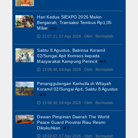
Hari Kedua SIEXPO 2026 Makin
Bergairah, Transaksi Tembus Rp1,05
Miliar
0
21:07:31, 07 Agu 2026 - Oleh : Bermadah
🕔
Sabtu 8 Agustus, Babinsa Koramil
02/Sungai Apit Komsos kepada
Masyarakat Kampung Perincit
0
13:09:46, 08 Agu 2026 - Oleh : Bermadah
🕔
Penanggulangan Karhutla di Wilayah
Koramil 02/Sungai Apit, Sabtu 8 Agustus
0
13:08:30, 08 Agu 2026 - Oleh : Bermadah
🕔
Dewan Pimpinan Daerah The World
Peace Guard Provinsi Riau Resmi
Dikukuhkan
0
18:02:07, 07 Agu 2026 - Oleh : Bermadah
🕔