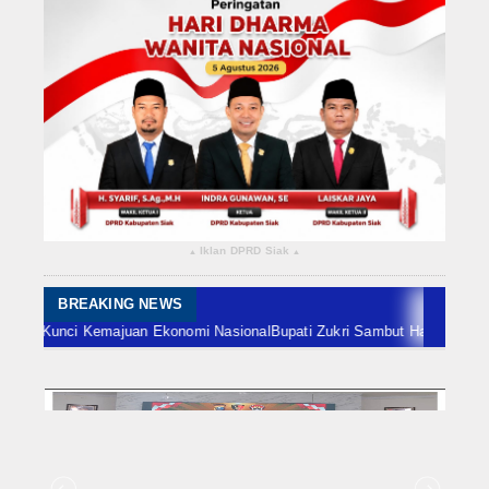
Rokan Hilir
Bengkalis
Meranti
Dumai
Indragiri Hulu
Iklan DPRD Siak
▴
▴
Indragiri Hilir
Kuansing
BREAKING NEWS
uan Ekonomi Nasional
Bupati Zukri Sambut Hangat Rombongan Pendeta H
Siak
Nasional
Internasional