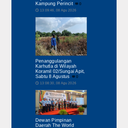
Kampung Perincit
0
13:09:46, 08 Agu 2026
🕔
Penanggulangan
Karhutla di Wilayah
Koramil 02/Sungai Apit,
Sabtu 8 Agustus
0
13:08:30, 08 Agu 2026
🕔
Dewan Pimpinan
Daerah The World