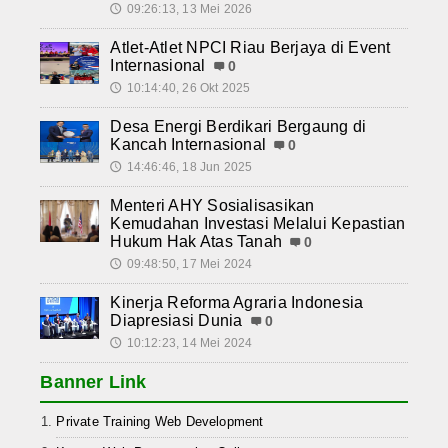
09:26:13, 13 Mei 2026
🕔
Atlet-Atlet NPCI Riau Berjaya di Event
Internasional
0
10:14:40, 26 Okt 2025
🕔
Desa Energi Berdikari Bergaung di
Kancah Internasional
0
14:46:46, 18 Jun 2025
🕔
Menteri AHY Sosialisasikan
Kemudahan Investasi Melalui Kepastian
Hukum Hak Atas Tanah
0
09:48:50, 17 Mei 2024
🕔
Kinerja Reforma Agraria Indonesia
Diapresiasi Dunia
0
10:12:23, 14 Mei 2024
🕔
Banner Link
Private Training Web Development