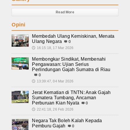
Read More
Opini
Membedah Ulang Kemiskinan, Menata
Ulang Negara
0
16:15:18, 17 Mar 2026
🕔
Membongkar Sindikat, Membenahi
Pengawasan: Ujian Serius
Perlindungan Gajah Sumatra di Riau
0
13:39:47, 04 Mar 2026
🕔
Jerat Kematian di TNTN: Anak Gajah
Sumatera Tumbang, Ancaman
Perburuan Kian Nyata
0
22:41:18, 26 Feb 2026
🕔
Negara Tak Boleh Kalah Kepada
Pemburu Gajah
0