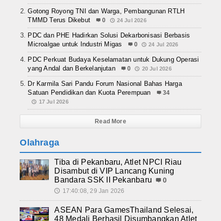
Gotong Royong TNI dan Warga, Pembangunan RTLH
TMMD Terus Dikebut
0
24 Jul 2026
PDC dan PHE Hadirkan Solusi Dekarbonisasi Berbasis
Microalgae untuk Industri Migas
0
24 Jul 2026
PDC Perkuat Budaya Keselamatan untuk Dukung Operasi
yang Andal dan Berkelanjutan
0
20 Jul 2026
Dr Karmila Sari Pandu Forum Nasional Bahas Harga
Satuan Pendidikan dan Kuota Perempuan
34
17 Jul 2026
Read More
Olahraga
Tiba di Pekanbaru, Atlet NPCI Riau
Disambut di VIP Lancang Kuning
Bandara SSK II Pekanbaru
0
17:40:08, 29 Jan 2026
🕔
ASEAN Para GamesThailand Selesai,
48 Medali Berhasil Disumbangkan Atlet