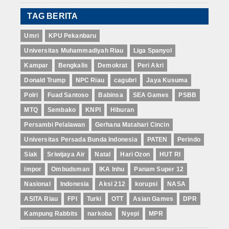
TAG BERITA
Umri
KPU Pekanbaru
Universitas Muhammadiyah Riau
Liga Spanyol
Kampar
Bengkalis
Demokrat
Peri Akri
Donald Trump
NPC Riau
cagubri
Jaya Kusuma
Polri
Fuad Santoso
Babinsa
SEA Games
PSBB
MTQ
Sembako
KNPI
Hiburan
Persambi Pelalawan
Gerhana Matahari Cincin
Universitas Persada Bunda Indonesia
PATEN
Perindo
Siak
Sriwijaya Air
Natal
Hari Ozon
HUT RI
impor
Ombudsman
IKA Inhu
Panam Super 12
Nasional
Indonesia
Aksi 212
korupsi
NASA
ASITA Riau
FPI
Turki
OTT
Asian Games
DPR
Kampung Rabbits
narkoba
Nyepi
MPR