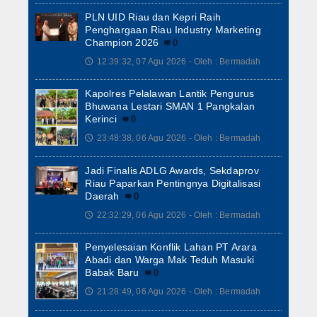
PLN UID Riau dan Kepri Raih
Penghargaan Riau Industry Marketing
Champion 2026
0
12:39:32, 07 Agu 2026 - Oleh : Bermadah
🕔
Kapolres Pelalawan Lantik Pengurus
Bhuwana Lestari SMAN 1 Pangkalan
Kerinci
0
23:48:38, 06 Agu 2026 - Oleh : Bermadah
🕔
Jadi Finalis ADLG Awards, Sekdaprov
Riau Paparkan Pentingnya Digitalisasi
Daerah
0
22:32:29, 06 Agu 2026 - Oleh : Bermadah
🕔
Penyelesaian Konflik Lahan PT Arara
Abadi dan Warga Mak Teduh Masuki
Babak Baru
0
21:28:49, 06 Agu 2026 - Oleh : Bermadah
🕔