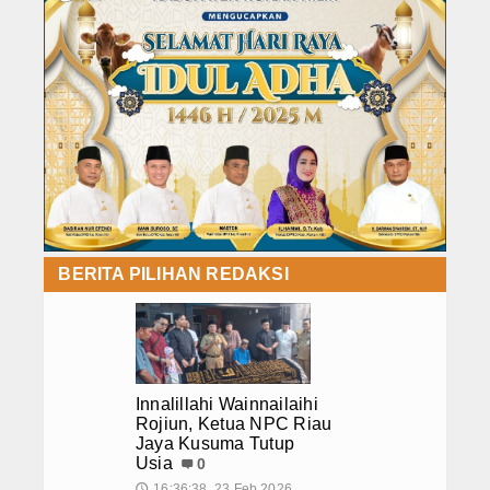
BERITA PILIHAN REDAKSI
Innalillahi Wainnailaihi
Rojiun, Ketua NPC Riau
Jaya Kusuma Tutup
Usia
0
16:36:38, 23 Feb 2026
🕔