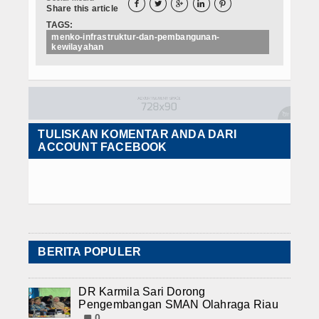





Share this article
TAGS:
menko-infrastruktur-dan-pembangunan-
kewilayahan
TULISKAN KOMENTAR ANDA DARI
ACCOUNT FACEBOOK
BERITA POPULER
DR Karmila Sari Dorong
Pengembangan SMAN Olahraga Riau
0