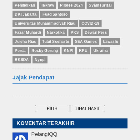
Pendidikan
Takraw
Pilpres 2024
Syamsurizal
DKI Jakarta
Fuad Santoso
Universitas Muhammadiyah Riau
COVID-19
Fazar Muhardi
Narkotika
PKS
Dewan Pers
Juleha Riau
Tutut Soeharto
SEA Games
bawaslu
Perda
Rocky Gerung
KNPI
KPU
Ukraina
BKSDA
Nyepi
Jajak Pendapat
KOMENTAR TERAKHIR
PelangiQQ