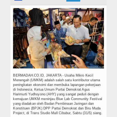
Hukrim
Iptek
Politik
Berita Foto
Budaya & Pariwisata
Ekbis
Olahraga
BERMADAH.CO.ID, JAKARTA - Usaha Mikro Kecil
Menengah (UMKM) adalah salah satu kontributor utama
peningkatan ekonomi dan membuka lapangan pekerjaan
di Indonesia. Ketua Umum Partai Demokrat Agus
Harimurti Yudhoyono (AHY) yang sangat peduli dengan
kemajuan UMKM meninjau Blue Lab Community Festival
yang diadakan oleh Badan Pembinaan Jaringan dan
Konstituen (BPJK) DPP Partai Demokrat dan Biru Muda
Project, di Trans Studio Mall Cibubur, Sabtu (31/5) siang.