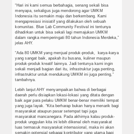
“Hari ini kami semua berbahagia, senang sekali bisa
menyapa, sekaligus juga mendorong agar UMKM
Indonesia itu semakin maju dan berkembang. Kami
mengapresiasi inisiatif yang dilakukan oleh sebuah
komunitas. Blue Lab Community Festival ini tentunya
dihadirkan untuk bisa sekali lagi memajukan UMKM
dalam rangka memperingati 80 tahun Indonesia Merdeka,”
jelas AHY.
“Ada 80 UMKM yang menjual produk-produk, karya-karya
yang sangat baik, apakah itu busana, kuliner maupun
produk-produk kreatif lainnya. Jadi tentunya kami ingin
sekali menjadi bagian dari itu, infrastruktur juga penting,
infrastruktur untuk mendukung UMKM ini juga penting,”
tambahnya.
Lebih lanjut AHY menyampaikan bahwa di berbagai
daerah perlu disiapkan lokasi-lokasi yang ditata dengan
baik agar para pelaku UMKM benar-benar memiliki tempat
yang juga layak. “Kita berharap bukan hanya menarik bagi
masyarakat ataupun pasar setempat tapi juga
masyarakat mancanegara. Pada akhirnya kalau produk-
produk unggulan kita ini lebih dikenal oleh masyarakat
luas termasuk masyarakat internasional, maka ini akan
semakin potensial sebagai kontributor yang utama bagi