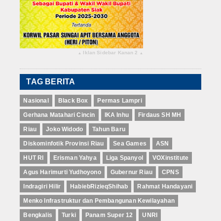
Iklan Sidebar Kanan 2
▴
▴
TAG BERITA
Nasional
Black Box
Permas Lampri
Gerhana Matahari Cincin
IKA Inhu
Firdaus SH MH
Riau
Joko Widodo
Tahun Baru
Diskominfotik Provinsi Riau
Sea Games
ASN
HUT RI
Erisman Yahya
Liga Spanyol
VOXinstitute
Agus Harimurti Yudhoyono
Gubernur Riau
CPNS
Indragiri Hilir
HabiebRizieqShihab
Rahmat Handayani
Menko Infrastruktur dan Pembangunan Kewilayahan
Bengkalis
Turki
Panam Super 12
UNRI