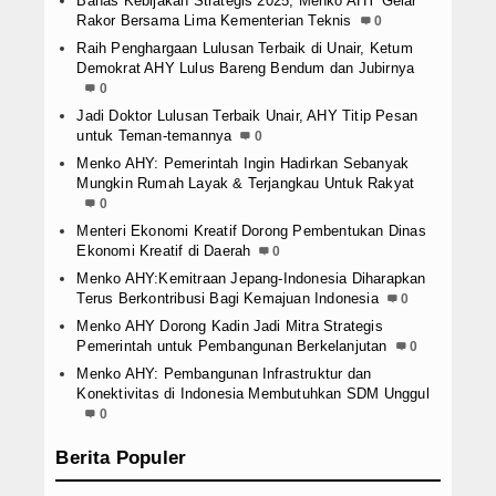
Bahas Kebijakan Strategis 2025, Menko AHY Gelar
Rakor Bersama Lima Kementerian Teknis
0
Raih Penghargaan Lulusan Terbaik di Unair, Ketum
Demokrat AHY Lulus Bareng Bendum dan Jubirnya
0
Jadi Doktor Lulusan Terbaik Unair, AHY Titip Pesan
untuk Teman-temannya
0
Menko AHY: Pemerintah Ingin Hadirkan Sebanyak
Mungkin Rumah Layak & Terjangkau Untuk Rakyat
0
Menteri Ekonomi Kreatif Dorong Pembentukan Dinas
Ekonomi Kreatif di Daerah
0
Menko AHY:Kemitraan Jepang-Indonesia Diharapkan
Terus Berkontribusi Bagi Kemajuan Indonesia
0
Menko AHY Dorong Kadin Jadi Mitra Strategis
Pemerintah untuk Pembangunan Berkelanjutan
0
Menko AHY: Pembangunan Infrastruktur dan
Konektivitas di Indonesia Membutuhkan SDM Unggul
0
Berita Populer