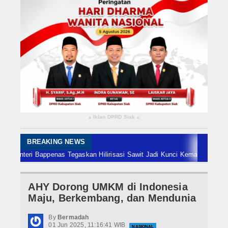
Rokan Hilir
Bengkalis
Meranti
Dumai
Indragiri Hulu
Iklan DPRD Siak
▴
▴
Indragiri Hilir
Kuansing
BREAKING NEWS
ri Bappenas Tegaskan Hilirisasi Sawit Jadi Kunci Kemajuan Ekonomi Nasi
Siak
AHY Dorong UMKM di Indonesia
Nasional
Maju, Berkembang, dan Mendunia
Internasional
By
Bermadah
01 Jun 2025, 11:16:41 WIB
NASIONAL