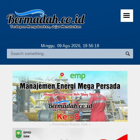
☰
Home
Advertorial
Minggu, 09 Agu 2026,
19:56:19
Gallery
Riau
Daerah
Pekanbaru
Pelalawan
Kampar
Pelantikan Bupati Siak
▴
▴
Rokan Hulu