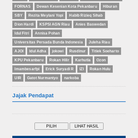
FORNAS
Dewan Kesenian Kota Pekanbaru
Hiburan
SBY
Rezita Meylani Yopi
Habib Rizieq Sihab
Dion Hardi
KSPSI AGN Riau
Anies Baswedan
Idul Fitri
Annisa Pohan
Universitas Persada Bunda Indonesia
Juleha Riau
AJOI
Idul Adha
jokowi
Rusdinur
Titiek Soeharto
KPU Pekanbaru
Rokan Hilir
Karhutla
Ozon
Imambesarfpi
Erick Suryadi R
IZI
Rokan Hulu
UIR
Gatot Nurmantyo
narkoba
Jajak Pendapat