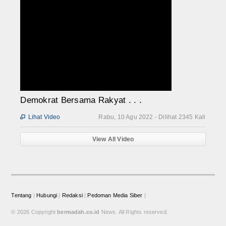
Demokrat Bersama Rakyat . . .
Lihat Video
Rabu, 10 Agu 2022 - Dilihat 2345 Kali

View All Video
Tentang
|
Hubungi
|
Redaksi
|
Pedoman Media Siber
|
© 2026 Copyright
bermadah.co.id
News. All Rights reserved.