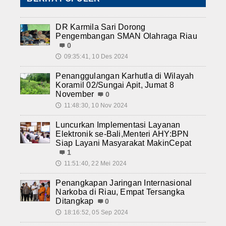
DR Karmila Sari Dorong
Pengembangan SMAN Olahraga Riau
0
09:35:41, 10 Des 2024
🕔
Penanggulangan Karhutla di Wilayah
Koramil 02/Sungai Apit, Jumat 8
November
0
11:48:30, 10 Nov 2024
🕔
Luncurkan Implementasi Layanan
Elektronik se-Bali,Menteri AHY:BPN
Siap Layani Masyarakat MakinCepat
1
11:51:40, 22 Mei 2024
🕔
Penangkapan Jaringan Internasional
Narkoba di Riau, Empat Tersangka
Ditangkap
0
18:16:52, 05 Sep 2024
🕔