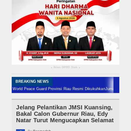
Rokan Hilir
Bengkalis
Meranti
Dumai
Indragiri Hulu
Iklan DPRD Siak
▴
▴
Indragiri Hilir
Kuansing
BREAKING NEWS
World Peace Guard Provinsi Riau Resmi Dikukuhkan
Jumat 7 Agustus, Bab
Siak
Jelang Pelantikan JMSI Kuansing,
Nasional
Bakal Calon Gubernur Riau, Edy
Internasional
Natar Turut Mengucapkan Selamat