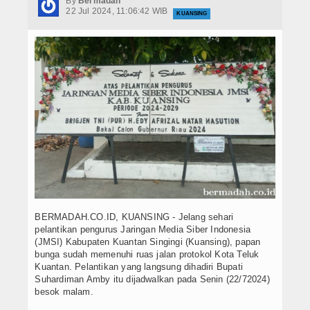
By
Bermadah
Hukrim
22 Jul 2024, 11:06:42 WIB
KUANSING
Iptek
Politik
Berita Foto
Budaya & Pariwisata
Ekbis
Olahraga
BERMADAH.CO.ID, KUANSING - Jelang sehari
pelantikan pengurus Jaringan Media Siber Indonesia
(JMSI) Kabupaten Kuantan Singingi (Kuansing), papan
bunga sudah memenuhi ruas jalan protokol Kota Teluk
Kuantan. Pelantikan yang langsung dihadiri Bupati
Suhardiman Amby itu dijadwalkan pada Senin (22/72024)
besok malam.