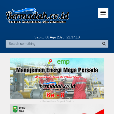
☰
Home
Advertorial
Sabtu, 08 Agu 2026,
21:37:19
Gallery
Riau
Daerah
Pekanbaru
Pelalawan
Kampar
Pelantikan Bupati Siak
▴
▴
Rokan Hulu