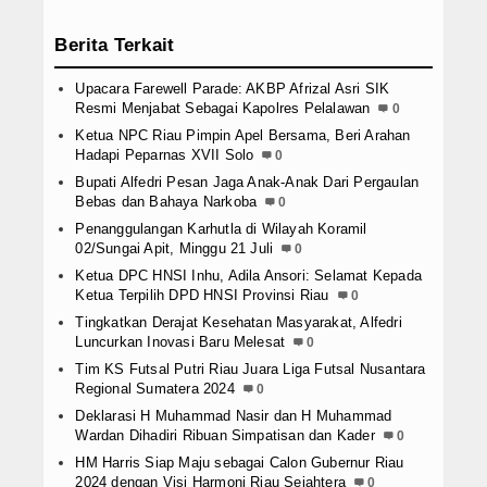
Berita Terkait
Upacara Farewell Parade: AKBP Afrizal Asri SIK
Resmi Menjabat Sebagai Kapolres Pelalawan
0
Ketua NPC Riau Pimpin Apel Bersama, Beri Arahan
Hadapi Peparnas XVII Solo
0
Bupati Alfedri Pesan Jaga Anak-Anak Dari Pergaulan
Bebas dan Bahaya Narkoba
0
Penanggulangan Karhutla di Wilayah Koramil
02/Sungai Apit, Minggu 21 Juli
0
Ketua DPC HNSI Inhu, Adila Ansori: Selamat Kepada
Ketua Terpilih DPD HNSI Provinsi Riau
0
Tingkatkan Derajat Kesehatan Masyarakat, Alfedri
Luncurkan Inovasi Baru Melesat
0
Tim KS Futsal Putri Riau Juara Liga Futsal Nusantara
Regional Sumatera 2024
0
Deklarasi H Muhammad Nasir dan H Muhammad
Wardan Dihadiri Ribuan Simpatisan dan Kader
0
HM Harris Siap Maju sebagai Calon Gubernur Riau
2024 dengan Visi Harmoni Riau Sejahtera
0