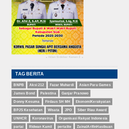
Iklan Sidebar Kanan 2
▴
▴
TAG BERITA
BNPB
Aksi 212
Fazar Muhardi
Asian Para Games
James Bond
Palestina
Ganjar Pranowo
Donny Kesuma
Firdaus SH MH
EkonomiKerakyatan
BPJS Kesehatan
Wisata
JPO
Siber Riau Award
UNHCR
Koronavirus
Organisasi Rakyat Indonesia
partai
Ridwan Kamil
pertalite
ZainalArifinHasibuan