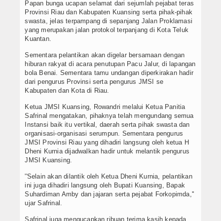
Papan bunga ucapan selamat dari sejumlah pejabat teras
Provinsi Riau dan Kabupaten Kuansing serta pihak-pihak
swasta, jelas terpampang di sepanjang Jalan Proklamasi
yang merupakan jalan protokol terpanjang di Kota Teluk
Kuantan.
Sementara pelantikan akan digelar bersamaan dengan
hiburan rakyat di acara penutupan Pacu Jalur, di lapangan
bola Benai. Sementara tamu undangan diperkirakan hadir
dari pengurus Provinsi serta pengurus JMSI se
Kabupaten dan Kota di Riau.
Ketua JMSI Kuansing, Rowandri melalui Ketua Panitia
Safrinal mengatakan, pihaknya telah mengundang semua
Instansi baik itu vertikal, daerah serta pihak swasta dan
organisasi-organisasi serumpun. Sementara pengurus
JMSI Provinsi Riau yang dihadiri langsung oleh ketua H
Dheni Kurnia dijadwalkan hadir untuk melantik pengurus
JMSI Kuansing.
''Selain akan dilantik oleh Ketua Dheni Kurnia, pelantikan
ini juga dihadiri langsung oleh Bupati Kuansing, Bapak
Suhardiman Amby dan jajaran serta pejabat Forkopimda,''
ujar Safrinal.
Safrinal juga mengucapkan ribuan terima kasih kepada