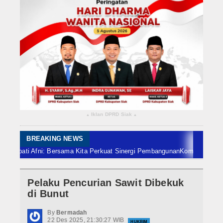
Rokan Hilir
Bengkalis
Meranti
Dumai
Indragiri Hulu
Iklan DPRD Siak
▴
▴
Indragiri Hilir
Kuansing
BREAKING NEWS
ti Afni: Bersama Kita Perkuat Sinergi Pembangunan
Komitmen Lindungi Pet
Siak
Pelaku Pencurian Sawit Dibekuk
Nasional
di Bunut
Internasional
By
Bermadah
22 Des 2025, 21:30:27 WIB
HUKRIM