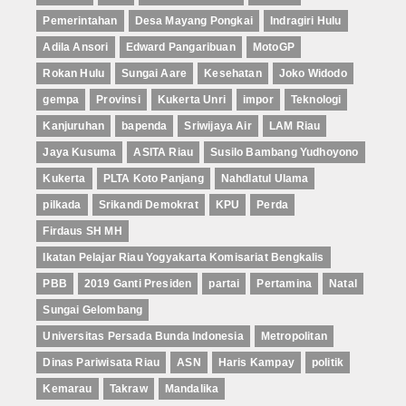
Pemerintahan
Desa Mayang Pongkai
Indragiri Hulu
Adila Ansori
Edward Pangaribuan
MotoGP
Rokan Hulu
Sungai Aare
Kesehatan
Joko Widodo
gempa
Provinsi
Kukerta Unri
impor
Teknologi
Kanjuruhan
bapenda
Sriwijaya Air
LAM Riau
Jaya Kusuma
ASITA Riau
Susilo Bambang Yudhoyono
Kukerta
PLTA Koto Panjang
Nahdlatul Ulama
pilkada
Srikandi Demokrat
KPU
Perda
Firdaus SH MH
Ikatan Pelajar Riau Yogyakarta Komisariat Bengkalis
PBB
2019 Ganti Presiden
partai
Pertamina
Natal
Sungai Gelombang
Universitas Persada Bunda Indonesia
Metropolitan
Dinas Pariwisata Riau
ASN
Haris Kampay
politik
Kemarau
Takraw
Mandalika