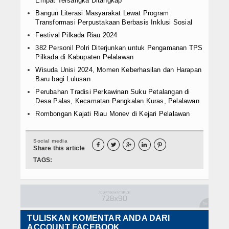
Empat Tersangka Ditangkap
Bangun Literasi Masyarakat Lewat Program
Transformasi Perpustakaan Berbasis Inklusi Sosial
Festival Pilkada Riau 2024
382 Personil Polri Diterjunkan untuk Pengamanan TPS
Pilkada di Kabupaten Pelalawan
Wisuda Unisi 2024, Momen Keberhasilan dan Harapan
Baru bagi Lulusan
Perubahan Tradisi Perkawinan Suku Petalangan di
Desa Palas, Kecamatan Pangkalan Kuras, Pelalawan
Rombongan Kajati Riau Monev di Kejari Pelalawan
Social media





Share this article
TAGS:
TULISKAN KOMENTAR ANDA DARI
ACCOUNT FACEBOOK