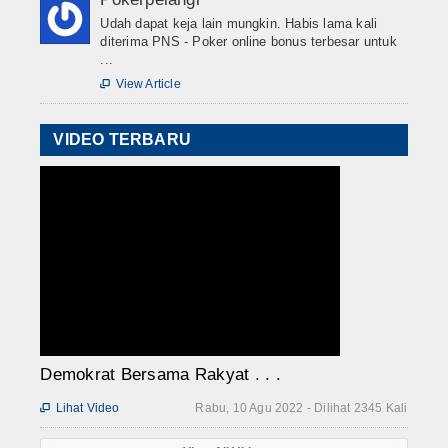
Udah dapat keja lain mungkin. Habis lama kali
diterima PNS - Poker online bonus terbesar untuk
...
View Article

VIDEO TERBARU
Demokrat Bersama Rakyat . . .
Lihat Video
Rabu, 10 Agu 2022 - Dilihat 2345 Kali
