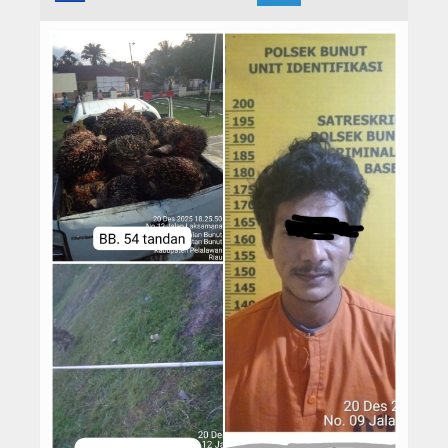
Hukrim
Iptek
Politik
Berita Foto
Budaya & Pariwisata
Ekbis
Olahraga