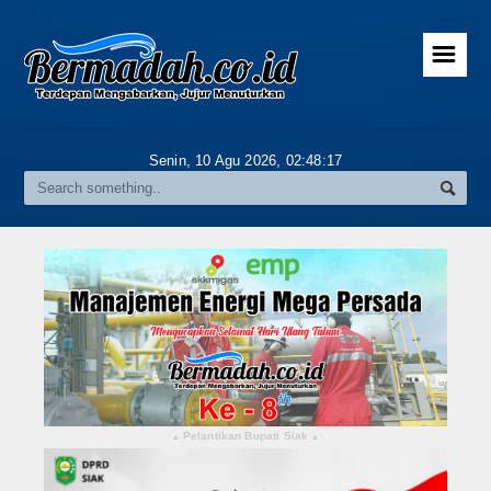
☰
Home
Advertorial
Senin, 10 Agu 2026,
02:48:18
Gallery
Riau
Daerah
Pekanbaru
Pelalawan
Kampar
Pelantikan Bupati Siak
▴
▴
Rokan Hulu