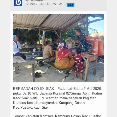
By
Bermadah
Hukrim
02 Mei 2026, 14:02:51 WIB
SIAK
Iptek
Politik
Berita Foto
Budaya & Pariwisata
Ekbis
Olahraga
BERMADAH.CO.ID, SIAK - Pada hari Sabtu 2 Mei 2026
pukul 09.10 Wib Babinsa Koramil 02/Sungai Apit, Kodim
0322/Siak Sertu Edi Warman melaksanakan kagiatan
Komsos kepada masyarakat Kampung Dosan
Kec.Pusako,Kab. Siak.
Tempat kegiatan Komsos, Kampung Dosan Kec.Pusako