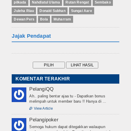
pilkada
Nahdlatul Ulama
Rutan Rengat
Sembako
Juleha Riau
Donald Subhan
Sungai Aare
Dewan Pers
Bola
Muharram
Jajak Pendapat
KOMENTAR TERAKHIR
PelangiQQ
Ah.. paling bentar ajaa tu - Dapatkan bonus
melimpah untuk member baru !! Hanya di ...
View Article

Pelangipoker
Semoga hukum dapat ditegakkan walaupun