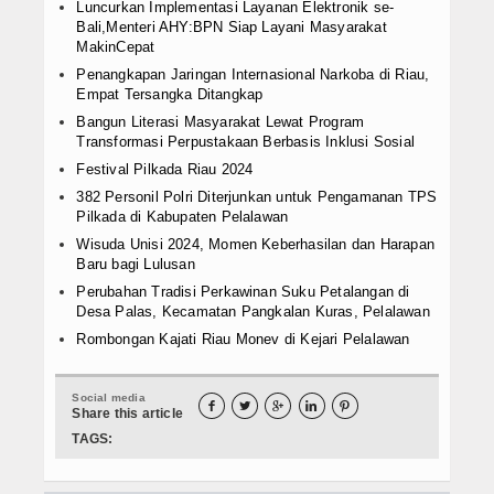
Luncurkan Implementasi Layanan Elektronik se-
Bali,Menteri AHY:BPN Siap Layani Masyarakat
MakinCepat
Penangkapan Jaringan Internasional Narkoba di Riau,
Empat Tersangka Ditangkap
Bangun Literasi Masyarakat Lewat Program
Transformasi Perpustakaan Berbasis Inklusi Sosial
Festival Pilkada Riau 2024
382 Personil Polri Diterjunkan untuk Pengamanan TPS
Pilkada di Kabupaten Pelalawan
Wisuda Unisi 2024, Momen Keberhasilan dan Harapan
Baru bagi Lulusan
Perubahan Tradisi Perkawinan Suku Petalangan di
Desa Palas, Kecamatan Pangkalan Kuras, Pelalawan
Rombongan Kajati Riau Monev di Kejari Pelalawan
Social media





Share this article
TAGS: