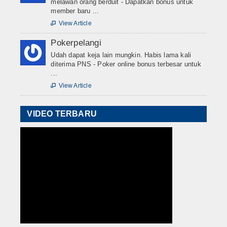
melawan orang berduit - Dapatkan bonus untuk
member baru ...
View Article

Pokerpelangi
Udah dapat keja lain mungkin. Habis lama kali
diterima PNS - Poker online bonus terbesar untuk
...
View Article

VIDEO TERBARU