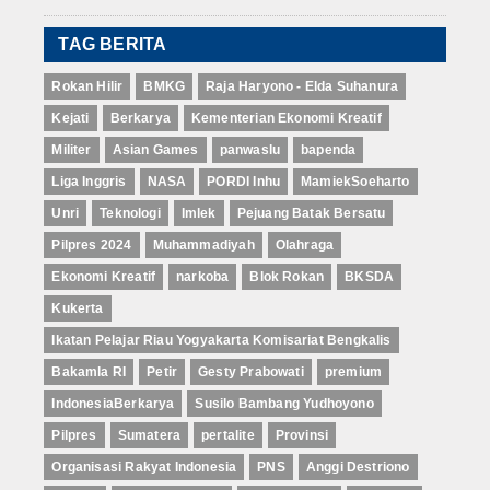
TAG BERITA
Rokan Hilir
BMKG
Raja Haryono - Elda Suhanura
Kejati
Berkarya
Kementerian Ekonomi Kreatif
Militer
Asian Games
panwaslu
bapenda
Liga Inggris
NASA
PORDI Inhu
MamiekSoeharto
Unri
Teknologi
Imlek
Pejuang Batak Bersatu
Pilpres 2024
Muhammadiyah
Olahraga
Ekonomi Kreatif
narkoba
Blok Rokan
BKSDA
Kukerta
Ikatan Pelajar Riau Yogyakarta Komisariat Bengkalis
Bakamla RI
Petir
Gesty Prabowati
premium
IndonesiaBerkarya
Susilo Bambang Yudhoyono
Pilpres
Sumatera
pertalite
Provinsi
Organisasi Rakyat Indonesia
PNS
Anggi Destriono