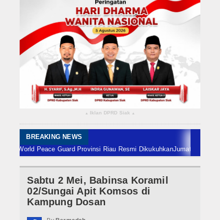
Rokan Hilir
Bengkalis
Meranti
Dumai
Indragiri Hulu
Iklan DPRD Siak
▴
▴
Indragiri Hilir
Kuansing
BREAKING NEWS
World Peace Guard Provinsi Riau Resmi Dikukuhkan
Jumat 7 Agustus, Ba
Siak
Sabtu 2 Mei, Babinsa Koramil
Nasional
02/Sungai Apit Komsos di
Internasional
Kampung Dosan