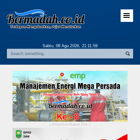
☰
Home
Advertorial
Sabtu, 08 Agu 2026,
21:12:00
Gallery
Riau
Daerah
Pekanbaru
Pelalawan
Kampar
Pelantikan Bupati Siak
▴
▴
Rokan Hulu