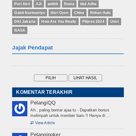
Peri Akri
AJI
politik
Rusia
Idul Adha
Gatot Nurmantyo
Hari Ozon
China
Rokan Hulu
DKI Jakarta
How Are You Really
Pilpres 2024
Umri
NASA
Jajak Pendapat
KOMENTAR TERAKHIR
PelangiQQ
Ah.. paling bentar ajaa tu - Dapatkan bonus
melimpah untuk member baru !! Hanya di ...
View Article

Pelangipoker