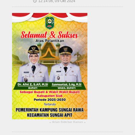
12:14:06, 09 Okt 2024
🕔
Iklan Sidebar Kanan
▴
▴