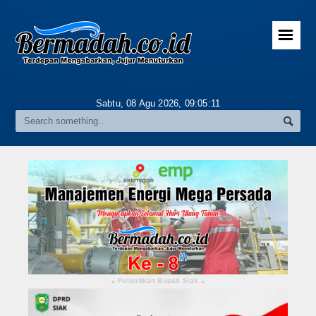
☰
Home
Advertorial
Sabtu, 08 Agu 2026,
09:05:12
Gallery
Riau
Daerah
Pekanbaru
Pelalawan
Kampar
Pelantikan Bupati Siak
▴
▴
Rokan Hulu