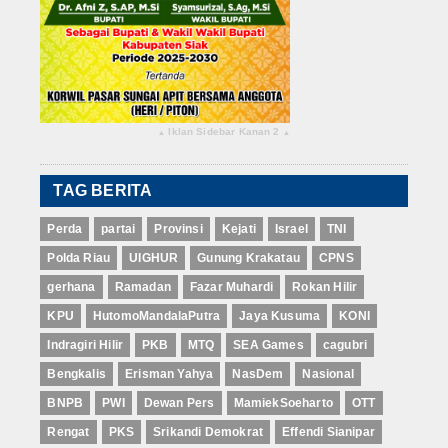
Iklan Sidebar Kanan 2
▴
▴
TAG BERITA
Perda
partai
Provinsi
Kejati
Israel
TNI
Polda Riau
UIGHUR
Gunung Krakatau
CPNS
gerhana
Ramadan
Fazar Muhardi
Rokan Hilir
KPU
HutomoMandalaPutra
Jaya Kusuma
KONI
Indragiri Hilir
PKB
MTQ
SEA Games
cagubri
Bengkalis
Erisman Yahya
NasDem
Nasional
BNPB
PWI
Dewan Pers
MamiekSoeharto
OTT
Rengat
PKS
Srikandi Demokrat
Effendi Sianipar