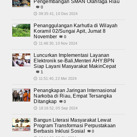
Pengembangan SMAN Olahraga Riau
0
09:35:41, 10 Des 2024
🕔
Penanggulangan Karhutla di Wilayah
Koramil 02/Sungai Apit, Jumat 8
November
0
11:48:30, 10 Nov 2024
🕔
Luncurkan Implementasi Layanan
Elektronik se-Bali,Menteri AHY:BPN
Siap Layani Masyarakat MakinCepat
1
11:51:40, 22 Mei 2024
🕔
Penangkapan Jaringan Internasional
Narkoba di Riau, Empat Tersangka
Ditangkap
0
18:16:52, 05 Sep 2024
🕔
Bangun Literasi Masyarakat Lewat
Program Transformasi Perpustakaan
Berbasis Inklusi Sosial
0