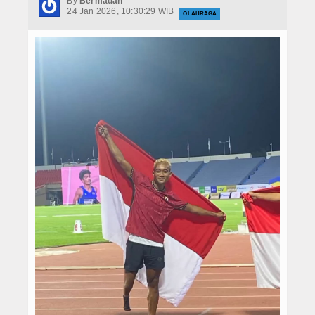
By
Bermadah
Hukrim
24 Jan 2026, 10:30:29 WIB
OLAHRAGA
Iptek
Politik
Berita Foto
Budaya & Pariwisata
Ekbis
Olahraga