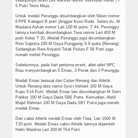
selanjutnya diraih Leli Marlina Nomor Individual Kelas TT
5 Putri Tenis Meja.
Untuk medali Perunggu disumbangkan oleh Niken nomor
EPPE Kategori B putri (Anggar Kursi Roda. Selain itu, M
Maulana Ashari nomor Lari 100 M putra T 44. Perunggu
lainnya kembali disumbangkan Tiwa nomor Lari 400 M
putri Kelas T 20. Medali Perunggu juga disumbangkan
Rino Saputra 100 M Gaya Punggung S 9 putra (Renang).
Sedangkan Reni Ariyanti Tolak Peluru F 56 Putri juga
meraih mefali Perunggu.
Sebelumnya, pada hari pertama event, atlet-atlet NPC
Riau menyumbangkan 5 Emas, 2 Perak dan 2 Perunggu.
Medali Emas berasal dari Cabor Renang dan Atletik.
Untuk Renang atas nama Syuci Indriani 100 M Gaya
Kupu S14 Putri. Medali Emas lain disumbangkan M Gerri
Pahker 100 M Gaya Dada SB6 Putra. Kemudian, Abdil
Majid Rahman 100 M Gaya Dada SB7 Putra juga meraih
medali Emas.
Dari cabor Atletik medali Emas oleh Tiwa, Lari 1500 M
T20 putri. Medali Emas cabor Atletik lainnya diperoleh
Helin Wardina Lari 200 M T64 Putri.