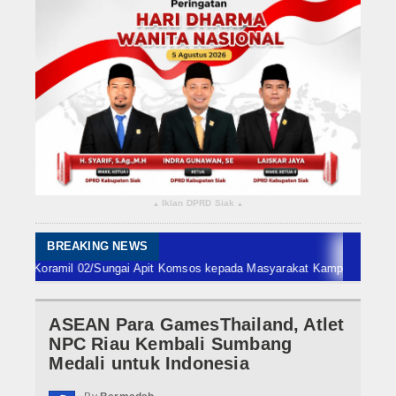
Rokan Hilir
Bengkalis
Meranti
Dumai
Indragiri Hulu
Iklan DPRD Siak
▴
▴
Indragiri Hilir
Kuansing
BREAKING NEWS
oramil 02/Sungai Apit Komsos kepada Masyarakat Kampung Perincit
Penang
Siak
ASEAN Para GamesThailand, Atlet
Nasional
NPC Riau Kembali Sumbang
Internasional
Medali untuk Indonesia