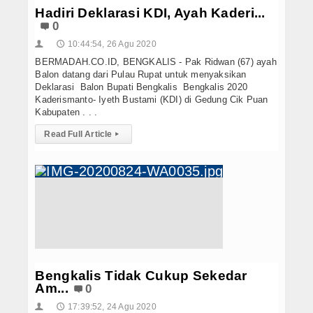
Hadiri Deklarasi KDI, Ayah Kaderi...
0
10:44:54, 26 Agu 2020
👤
🕔
BERMADAH.CO.ID, BENGKALIS - Pak Ridwan (67) ayah
Balon datang dari Pulau Rupat untuk menyaksikan
Deklarasi Balon Bupati Bengkalis Bengkalis 2020
Kaderismanto- Iyeth Bustami (KDI) di Gedung Cik Puan
Kabupaten . . .
Read Full Article
▸
Bengkalis Tidak Cukup Sekedar
Am...
0
17:39:52, 24 Agu 2020
👤
🕔