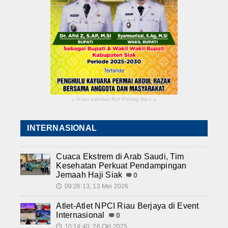
iklan sidebar Kiri Paling Atas
▴
▴
INTERNASIONAL
Cuaca Ekstrem di Arab Saudi, Tim
Kesehatan Perkuat Pendampingan
Jemaah Haji Siak
0
09:26:13, 13 Mei 2026
🕔
Atlet-Atlet NPCI Riau Berjaya di Event
Internasional
0
10:14:40, 26 Okt 2025
🕔