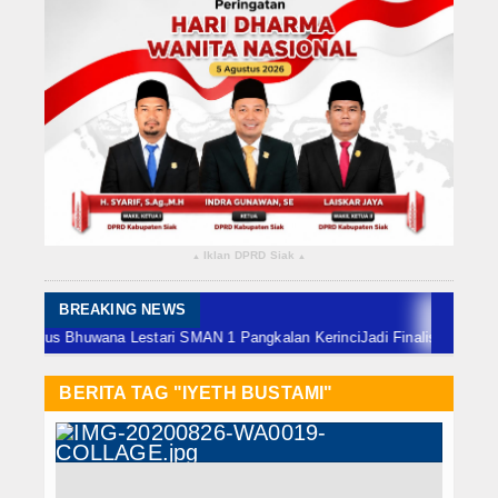
Rokan Hilir
Bengkalis
Meranti
Dumai
Indragiri Hulu
Iklan DPRD Siak
▴
▴
Indragiri Hilir
Kuansing
BREAKING NEWS
Bhuwana Lestari SMAN 1 Pangkalan Kerinci
Jadi Finalis ADLG Awards, Sekd
Siak
BERITA TAG "IYETH BUSTAMI"
Nasional
Internasional