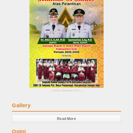
Iklan Sidebar Kiri
▴
▴
Gallery
Read More
Opini