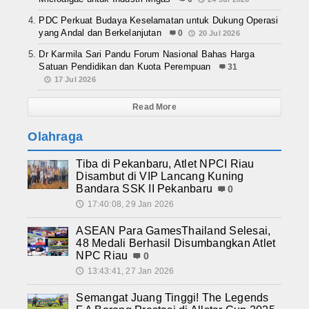
PDC Perkuat Budaya Keselamatan untuk Dukung Operasi
yang Andal dan Berkelanjutan
0
20 Jul 2026
Dr Karmila Sari Pandu Forum Nasional Bahas Harga
Satuan Pendidikan dan Kuota Perempuan
31
17 Jul 2026
Read More
Olahraga
Tiba di Pekanbaru, Atlet NPCI Riau
Disambut di VIP Lancang Kuning
Bandara SSK II Pekanbaru
0
17:40:08, 29 Jan 2026
🕔
ASEAN Para GamesThailand Selesai,
48 Medali Berhasil Disumbangkan Atlet
NPC Riau
0
13:43:41, 27 Jan 2026
🕔
Semangat Juang Tinggi! The Legends