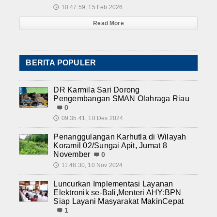
10:47:59, 15 Feb 2026
🕔
Read More
BERITA POPULER
DR Karmila Sari Dorong
Pengembangan SMAN Olahraga Riau
0
09:35:41, 10 Des 2024
🕔
Penanggulangan Karhutla di Wilayah
Koramil 02/Sungai Apit, Jumat 8
November
0
11:48:30, 10 Nov 2024
🕔
Luncurkan Implementasi Layanan
Elektronik se-Bali,Menteri AHY:BPN
Siap Layani Masyarakat MakinCepat
1