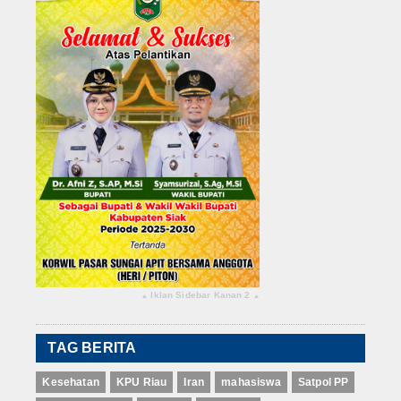
Iklan Sidebar Kanan 2
▴
▴
TAG BERITA
Kesehatan
KPU Riau
Iran
mahasiswa
Satpol PP