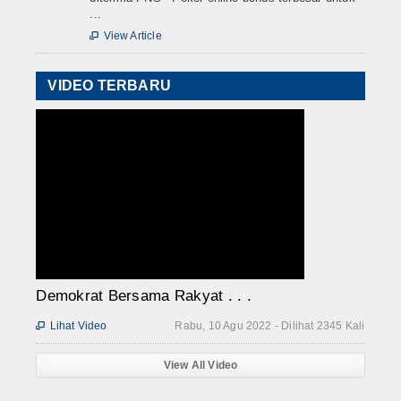
...
View Article

VIDEO TERBARU
Demokrat Bersama Rakyat . . .
Lihat Video
Rabu, 10 Agu 2022 - Dilihat 2345 Kali

View All Video