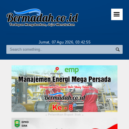
☰
Home
Advertorial
Jumat, 07 Agu 2026,
03:42:56
Gallery
Riau
Daerah
Pekanbaru
Pelalawan
Kampar
Pelantikan Bupati Siak
▴
▴
Rokan Hulu