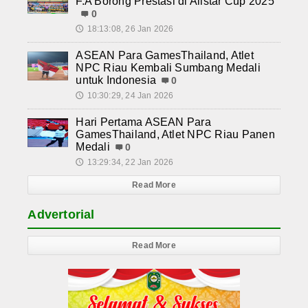
F.A Borong Prestasi di Allstar Cup 2025
0
18:13:08, 26 Jan 2026
🕔
ASEAN Para GamesThailand, Atlet
NPC Riau Kembali Sumbang Medali
untuk Indonesia
0
10:30:29, 24 Jan 2026
🕔
Hari Pertama ASEAN Para
GamesThailand, Atlet NPC Riau Panen
Medali
0
13:29:34, 22 Jan 2026
🕔
Read More
Advertorial
Read More