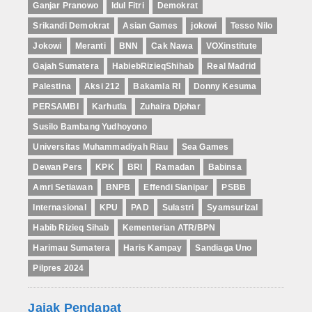
Ganjar Pranowo
Idul Fitri
Demokrat
Srikandi Demokrat
Asian Games
jokowi
Tesso Nilo
Jokowi
Meranti
BNN
Cak Nawa
VOXinstitute
Gajah Sumatera
HabiebRizieqShihab
Real Madrid
Palestina
Aksi 212
Bakamla RI
Donny Kesuma
PERSAMBI
Karhutla
Zuhaira Djohar
Susilo Bambang Yudhoyono
Universitas Muhammadiyah Riau
Sea Games
Dewan Pers
KPK
BRI
Ramadan
Babinsa
Amri Setiawan
BNPB
Effendi Sianipar
PSBB
Internasional
KPU
PAD
Sulastri
Syamsurizal
Habib Rizieq Sihab
Kementerian ATR/BPN
Harimau Sumatera
Haris Kampay
Sandiaga Uno
Pilpres 2024
Jajak Pendapat