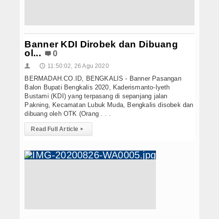
Hukrim
Iptek
Banner KDI Dirobek dan Dibuang
Politik
ol...
0
Berita Foto
11:50:02, 26 Agu 2020
👤
🕔
BERMADAH.CO.ID, BENGKALIS - Banner Pasangan
Budaya & Pariwisata
Balon Bupati Bengkalis 2020, Kaderismanto-Iyeth
Bustami (KDI) yang terpasang di sepanjang jalan
Pakning, Kecamatan Lubuk Muda, Bengkalis disobek dan
Ekbis
dibuang oleh OTK (Orang . . .
Olahraga
Read Full Article
▸