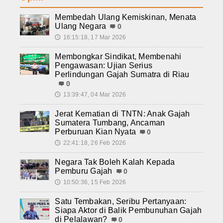
Membedah Ulang Kemiskinan, Menata
Ulang Negara
0
16:15:18, 17 Mar 2026
🕔
Membongkar Sindikat, Membenahi
Pengawasan: Ujian Serius
Perlindungan Gajah Sumatra di Riau
0
13:39:47, 04 Mar 2026
🕔
Jerat Kematian di TNTN: Anak Gajah
Sumatera Tumbang, Ancaman
Perburuan Kian Nyata
0
22:41:18, 26 Feb 2026
🕔
Negara Tak Boleh Kalah Kepada
Pemburu Gajah
0
10:50:36, 15 Feb 2026
🕔
Satu Tembakan, Seribu Pertanyaan:
Siapa Aktor di Balik Pembunuhan Gajah
di Pelalawan?
0