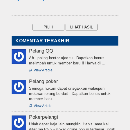
KOMENTAR TERAKHIR
PelangiQQ
Ah.. paling bentar ajaa tu - Dapatkan bonus
melimpah untuk member baru !! Hanya di ...
View Article

Pelangipoker
Semoga hukum dapat ditegakkan walaupun
melawan orang berduit - Dapatkan bonus untuk
member baru ...
View Article

Pokerpelangi
Udah dapat keja lain mungkin. Habis lama kali
diterima PNS - Poker online bonus terbesar untuk