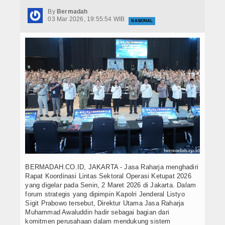
Hukrim
By
Bermadah
03 Mar 2026, 19:55:54 WIB
NASIONAL
Iptek
Politik
Berita Foto
Budaya & Pariwisata
Ekbis
Olahraga
BERMADAH.CO.ID, JAKARTA - Jasa Raharja menghadiri
Rapat Koordinasi Lintas Sektoral Operasi Ketupat 2026
yang digelar pada Senin, 2 Maret 2026 di Jakarta. Dalam
forum strategis yang dipimpin Kapolri Jenderal Listyo
Sigit Prabowo tersebut, Direktur Utama Jasa Raharja
Muhammad Awaluddin hadir sebagai bagian dari
komitmen perusahaan dalam mendukung sistem