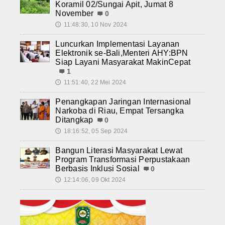
Koramil 02/Sungai Apit, Jumat 8
November
0
11:48:30, 10 Nov 2024
🕔
Luncurkan Implementasi Layanan
Elektronik se-Bali,Menteri AHY:BPN
Siap Layani Masyarakat MakinCepat
1
11:51:40, 22 Mei 2024
🕔
Penangkapan Jaringan Internasional
Narkoba di Riau, Empat Tersangka
Ditangkap
0
18:16:52, 05 Sep 2024
🕔
Bangun Literasi Masyarakat Lewat
Program Transformasi Perpustakaan
Berbasis Inklusi Sosial
0
12:14:06, 09 Okt 2024
🕔