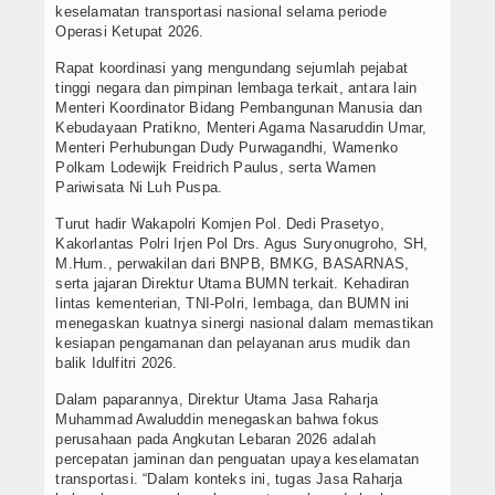
keselamatan transportasi nasional selama periode
Operasi Ketupat 2026.
Rapat koordinasi yang mengundang sejumlah pejabat
tinggi negara dan pimpinan lembaga terkait, antara lain
Menteri Koordinator Bidang Pembangunan Manusia dan
Kebudayaan Pratikno, Menteri Agama Nasaruddin Umar,
Menteri Perhubungan Dudy Purwagandhi, Wamenko
Polkam Lodewijk Freidrich Paulus, serta Wamen
Pariwisata Ni Luh Puspa.
Turut hadir Wakapolri Komjen Pol. Dedi Prasetyo,
Kakorlantas Polri Irjen Pol Drs. Agus Suryonugroho, SH,
M.Hum., perwakilan dari BNPB, BMKG, BASARNAS,
serta jajaran Direktur Utama BUMN terkait. Kehadiran
lintas kementerian, TNI-Polri, lembaga, dan BUMN ini
menegaskan kuatnya sinergi nasional dalam memastikan
kesiapan pengamanan dan pelayanan arus mudik dan
balik Idulfitri 2026.
Dalam paparannya, Direktur Utama Jasa Raharja
Muhammad Awaluddin menegaskan bahwa fokus
perusahaan pada Angkutan Lebaran 2026 adalah
percepatan jaminan dan penguatan upaya keselamatan
transportasi. “Dalam konteks ini, tugas Jasa Raharja