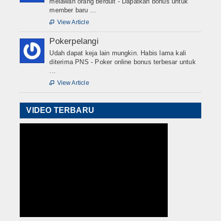
melawan orang berduit - Dapatkan bonus untuk
member baru ...
View Article

Pokerpelangi
Udah dapat keja lain mungkin. Habis lama kali
diterima PNS - Poker online bonus terbesar untuk
...
View Article

VIDEO TERBARU