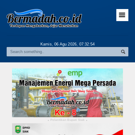
☰
Home
Advertorial
Kamis, 06 Agu 2026,
07:32:55
Gallery
Riau
Daerah
Pekanbaru
Pelalawan
Kampar
Pelantikan Bupati Siak
▴
▴
Rokan Hulu