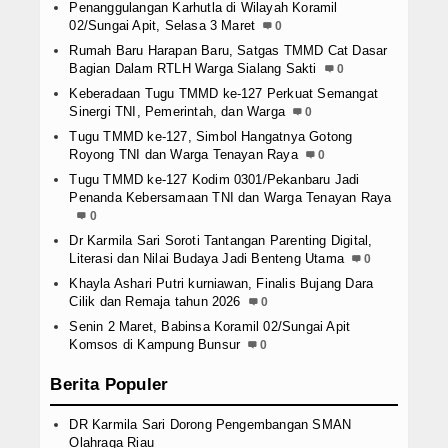
Penanggulangan Karhutla di Wilayah Koramil
02/Sungai Apit, Selasa 3 Maret
0
Rumah Baru Harapan Baru, Satgas TMMD Cat Dasar
Bagian Dalam RTLH Warga Sialang Sakti
0
Keberadaan Tugu TMMD ke-127 Perkuat Semangat
Sinergi TNI, Pemerintah, dan Warga
0
Tugu TMMD ke-127, Simbol Hangatnya Gotong
Royong TNI dan Warga Tenayan Raya
0
Tugu TMMD ke-127 Kodim 0301/Pekanbaru Jadi
Penanda Kebersamaan TNI dan Warga Tenayan Raya
0
Dr Karmila Sari Soroti Tantangan Parenting Digital,
Literasi dan Nilai Budaya Jadi Benteng Utama
0
Khayla Ashari Putri kurniawan, Finalis Bujang Dara
Cilik dan Remaja tahun 2026
0
Senin 2 Maret, Babinsa Koramil 02/Sungai Apit
Komsos di Kampung Bunsur
0
Berita Populer
DR Karmila Sari Dorong Pengembangan SMAN
Olahraga Riau