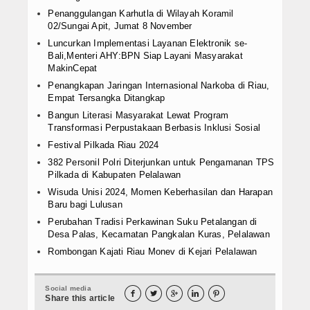
Penanggulangan Karhutla di Wilayah Koramil
02/Sungai Apit, Jumat 8 November
Luncurkan Implementasi Layanan Elektronik se-
Bali,Menteri AHY:BPN Siap Layani Masyarakat
MakinCepat
Penangkapan Jaringan Internasional Narkoba di Riau,
Empat Tersangka Ditangkap
Bangun Literasi Masyarakat Lewat Program
Transformasi Perpustakaan Berbasis Inklusi Sosial
Festival Pilkada Riau 2024
382 Personil Polri Diterjunkan untuk Pengamanan TPS
Pilkada di Kabupaten Pelalawan
Wisuda Unisi 2024, Momen Keberhasilan dan Harapan
Baru bagi Lulusan
Perubahan Tradisi Perkawinan Suku Petalangan di
Desa Palas, Kecamatan Pangkalan Kuras, Pelalawan
Rombongan Kajati Riau Monev di Kejari Pelalawan
Social media





Share this article