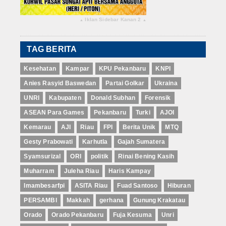
Iklan Sidebar Kanan 2
▴
▴
TAG BERITA
Kesehatan
Kampar
KPU Pekanbaru
KNPI
Anies Rasyid Baswedan
Partai Golkar
Ukraina
UNRI
Kabupaten
Donald Subhan
Forensik
ASEAN Para Games
Pekanbaru
Turki
AJOI
Kemarau
AJI
Riau
FPI
Berita Unik
MTQ
Gesty Prabowati
Karhutla
Gajah Sumatera
Syamsurizal
ORI
politik
Rinai Bening Kasih
Muharram
Juleha Riau
Haris Kampay
Imambesarfpi
ASITA Riau
Fuad Santoso
Hiburan
PERSAMBI
Makkah
gerhana
Gunung Krakatau
Orado
Orado Pekanbaru
Fuja Kesuma
Unri