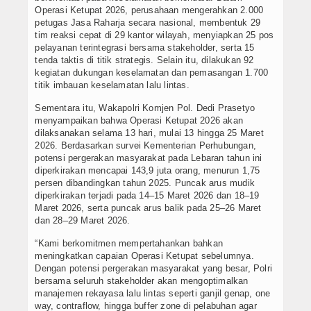
Operasi Ketupat 2026, perusahaan mengerahkan 2.000
petugas Jasa Raharja secara nasional, membentuk 29
tim reaksi cepat di 29 kantor wilayah, menyiapkan 25 pos
pelayanan terintegrasi bersama stakeholder, serta 15
tenda taktis di titik strategis. Selain itu, dilakukan 92
kegiatan dukungan keselamatan dan pemasangan 1.700
titik imbauan keselamatan lalu lintas.
Sementara itu, Wakapolri Komjen Pol. Dedi Prasetyo
menyampaikan bahwa Operasi Ketupat 2026 akan
dilaksanakan selama 13 hari, mulai 13 hingga 25 Maret
2026. Berdasarkan survei Kementerian Perhubungan,
potensi pergerakan masyarakat pada Lebaran tahun ini
diperkirakan mencapai 143,9 juta orang, menurun 1,75
persen dibandingkan tahun 2025. Puncak arus mudik
diperkirakan terjadi pada 14–15 Maret 2026 dan 18–19
Maret 2026, serta puncak arus balik pada 25–26 Maret
dan 28–29 Maret 2026.
“Kami berkomitmen mempertahankan bahkan
meningkatkan capaian Operasi Ketupat sebelumnya.
Dengan potensi pergerakan masyarakat yang besar, Polri
bersama seluruh stakeholder akan mengoptimalkan
manajemen rekayasa lalu lintas seperti ganjil genap, one
way, contraflow, hingga buffer zone di pelabuhan agar