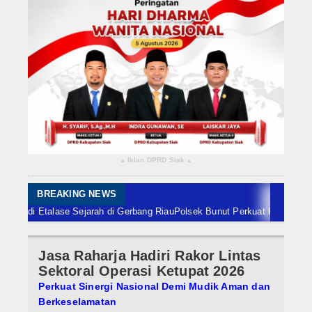
Rokan Hilir
Bengkalis
Meranti
Dumai
Indragiri Hulu
Iklan DPRD Siak
▴
▴
Indragiri Hilir
Kuansing
BREAKING NEWS
 Etalase Sejarah di Gerbang Riau
Polsek Bunut Perkuat Ketahanan Pangan,
Siak
Jasa Raharja Hadiri Rakor Lintas
Nasional
Sektoral Operasi Ketupat 2026
Internasional
Perkuat Sinergi Nasional Demi Mudik Aman dan
Berkeselamatan