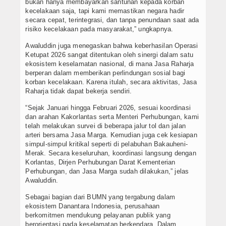
bukan hanya membayarkan santunan kepada korban
kecelakaan saja, tapi kami memastikan negara hadir
secara cepat, terintegrasi, dan tanpa penundaan saat ada
risiko kecelakaan pada masyarakat,” ungkapnya.
Awaluddin juga menegaskan bahwa keberhasilan Operasi
Ketupat 2026 sangat ditentukan oleh sinergi dalam satu
ekosistem keselamatan nasional, di mana Jasa Raharja
berperan dalam memberikan perlindungan sosial bagi
korban kecelakaan. Karena itulah, secara aktivitas, Jasa
Raharja tidak dapat bekerja sendiri.
“Sejak Januari hingga Februari 2026, sesuai koordinasi
dan arahan Kakorlantas serta Menteri Perhubungan, kami
telah melakukan survei di beberapa jalur tol dan jalan
arteri bersama Jasa Marga. Kemudian juga cek kesiapan
simpul-simpul kritikal seperti di pelabuhan Bakauheni-
Merak. Secara keseluruhan, koordinasi langsung dengan
Korlantas, Dirjen Perhubungan Darat Kementerian
Perhubungan, dan Jasa Marga sudah dilakukan,” jelas
Awaluddin.
Sebagai bagian dari BUMN yang tergabung dalam
ekosistem Danantara Indonesia, perusahaan
berkomitmen mendukung pelayanan publik yang
berorientasi pada keselamatan berkendara. Dalam