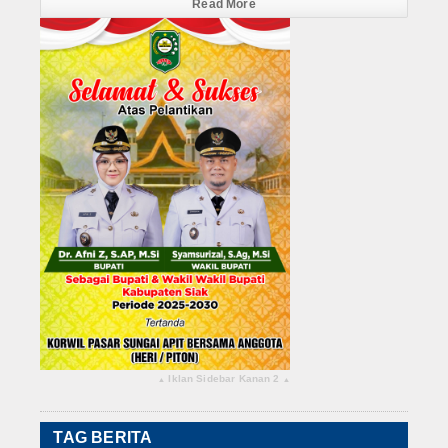
Read More
Iklan Sidebar Kanan 2
▴
▴
TAG BERITA