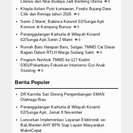
Literasi dan Nilai Budaya Jadi Benteng Utama
0
Khayla Ashari Putri kurniawan, Finalis Bujang Dara
Cilik dan Remaja tahun 2026
0
Senin 2 Maret, Babinsa Koramil 02/Sungai Apit
Komsos di Kampung Bunsur
0
Penanggulangan Karhutla di Wilayah Koramil
02/Sungai Apit,Senin 2 Maret
0
Rumah Baru Harapan Baru, Satgas TMMD Cat Dasar
Bagian Dalam RTLH Warga Sialang Sakti
0
Program Nonfisik TMMD ke-127 Kodim
0301/Pekanbaru Fokuskan Intervensi Gizi Anak
Stunting
0
Berita Populer
DR Karmila Sari Dorong Pengembangan SMAN
Olahraga Riau
Penanggulangan Karhutla di Wilayah Koramil
02/Sungai Apit, Jumat 8 November
Luncurkan Implementasi Layanan Elektronik se-
Bali,Menteri AHY:BPN Siap Layani Masyarakat
MakinCepat