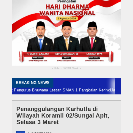
Rokan Hilir
Bengkalis
Meranti
Dumai
Indragiri Hulu
Iklan DPRD Siak
▴
▴
Indragiri Hilir
Kuansing
BREAKING NEWS
ik Pengurus Bhuwana Lestari SMAN 1 Pangkalan Kerinci
Jadi Finalis ADLG 
Siak
Penanggulangan Karhutla di
Nasional
Wilayah Koramil 02/Sungai Apit,
Internasional
Selasa 3 Maret