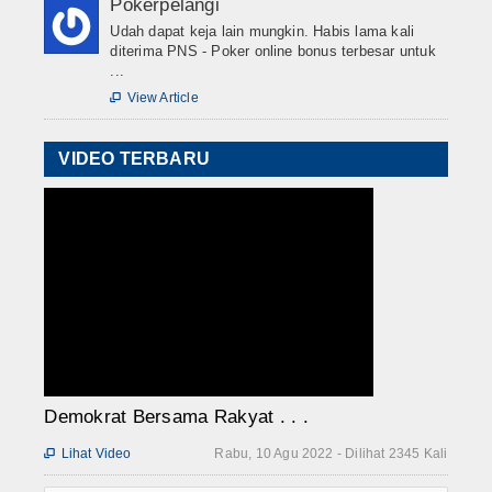
Pokerpelangi
Udah dapat keja lain mungkin. Habis lama kali
diterima PNS - Poker online bonus terbesar untuk
...
View Article

VIDEO TERBARU
Demokrat Bersama Rakyat . . .
Lihat Video
Rabu, 10 Agu 2022 - Dilihat 2345 Kali
