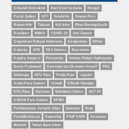
Srikandi Demokrat
Hari Ozon Sedunia
Rengat
Partai Golkar
OTT
Selebritis
Dewan Pers
Rokan Hilir
Takraw
IKA Inhu
Rinai Bening Kasih
Rusdinur
BMKG
COVID-19
Sea Games
Organisasi Rakyat Indonesia
Kanjuruhan
Militer
Kukerta
KPK
SEA Games
Barcelona
Kapitra Ampera
Pertamina
Annisa Pohan Yudhoyono
Gesty Prabowati
Kementerian Ekonomi Kreatif
PNS
Olahraga
KPU Riau
Polda Riau
cagubri
Asian Para Games
Yahudi
Effendi Sianipar
KPU Riau
Harimau
Nahdlatul Ulama
HUT RI
ASEAN Para Games
BPBD
Perhimpunan Jurnalis Siber
bawaslu
Bola
PartaiBerkarya
Kuansing
FISIP UNRI
Kemarau
Meranti
Tahun Baru Islam