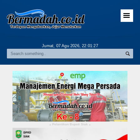
☰
Home
Advertorial
Jumat, 07 Agu 2026,
22:01:27
Gallery
Riau
Daerah
Pekanbaru
Pelalawan
Kampar
Pelantikan Bupati Siak
▴
▴
Rokan Hulu