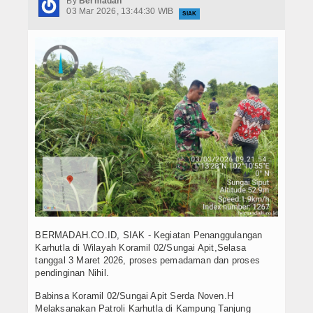
By
Bermadah
Hukrim
03 Mar 2026, 13:44:30 WIB
SIAK
Iptek
Politik
Berita Foto
Budaya & Pariwisata
Ekbis
Olahraga
BERMADAH.CO.ID, SIAK - Kegiatan Penanggulangan
Karhutla di Wilayah Koramil 02/Sungai Apit,Selasa
tanggal 3 Maret 2026, proses pemadaman dan proses
pendinginan Nihil.
Babinsa Koramil 02/Sungai Apit Serda Noven.H
Melaksanakan Patroli Karhutla di Kampung Tanjung