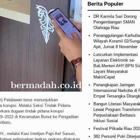
Berita Populer
DR Karmila Sari Dorong
Pengembangan SMAN
Olahraga Riau
Penanggulangan Karhutla
Wilayah Koramil 02/Sung
Apit, Jumat 8 November
Luncurkan Implementasi
Layanan Elektronik se-
Bali,Menteri AHY:BPN Si
Layani Masyarakat
MakinCepat
Penangkapan Jaringan
Internasional Narkoba di 
Empat Tersangka Ditang
 Pelalawan terus menunjukkan
Bangun Literasi Masyara
 korupsi. Melalui Seksi Tindak Pidana
Lewat Program Transform
rkara dugaan tindak pidana korupsi
Perpustakaan Berbasis
19–2022 di Kecamatan Bunut ke Pengadilan
Inklusi Sosial
anbaru.
Festival Pilkada Riau 202
 melalui Kasi Intelijen Pajri Aef Sanusi,
382 Personil Polri Diterju
 bahwa pelimpahan berkas perkara dilakukan