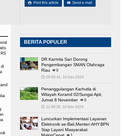
Print this article
Send e-mail

✉
BERITA POPULER
sial
atis
n RS
DR Karmila Sari Dorong
Pengembangan SMAN Olahraga
 di
Riau
0
ai
09:35:41, 10 Des 2024
🕔
ramil
Penanggulangan Karhutla di
Wilayah Koramil 02/Sungai Apit,
lai
Jumat 8 November
0
11:48:30, 10 Nov 2024
🕔
g
an
Luncurkan Implementasi Layanan
ba
Elektronik se-Bali,Menteri AHY:BPN
Siap Layani Masyarakat
sok
MakinCepat
1