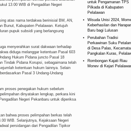
untuk Pengamanan TPS
ukul 13.00 WIB di Pengadilan Negeri
Pilkada di Kabupaten
Pelalawan
Wisuda Unisi 2024, Mom
ing atas nama terdakwa berinisial BM, AN,
Keberhasilan dan Harapa
an Bunut, Kabupaten Pelalawan. Ketujuh
Baru bagi Lulusan
luran pupuk subsidi yang berlangsung
Perubahan Tradisi
Perkawinan Suku Petala
juga menyerahkan surat dakwaan terhadap
di Desa Palas, Kecamata
dakwa diduga melanggar ketentuan Pasal 603
Pangkalan Kuras, Pelala
ndang Hukum Pidana juncto Pasal 18
Rombongan Kajati Riau
 Tindak Pidana Korupsi, sebagaimana telah
Monev di Kejari Pelalawa
ejumlah ketentuan hukum lainnya. Selain
r berdasarkan Pasal 3 Undang-Undang
alam proses penegakan hukum sebelum
pelimpahan dinyatakan lengkap, perkara kini
Pengadilan Negeri Pekanbaru untuk diperiksa
ikan bahwa proses pelimpahan berkas telah
14.00 WIB. Selanjutnya, Kejaksaan Negeri
dwal persidangan dari Pengadilan Tipikor