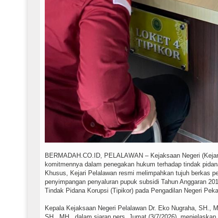
BERMADAH.CO.ID, PELALAWAN – Kejaksaan Negeri (Kejari)
komitmennya dalam penegakan hukum terhadap tindak pidana
Khusus, Kejari Pelalawan resmi melimpahkan tujuh berkas pe
penyimpangan penyaluran pupuk subsidi Tahun Anggaran 20
Tindak Pidana Korupsi (Tipikor) pada Pengadilan Negeri Pek
Kepala Kejaksaan Negeri Pelalawan Dr. Eko Nugraha, SH., MH.,
SH., MH., dalam siaran pers, Jumat (3/7/2026), menjelaskan