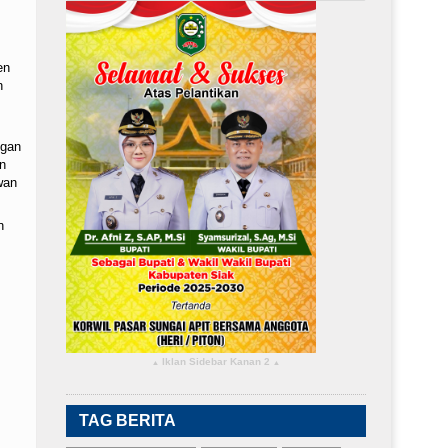
en
n
ngan
n
wan
n
Iklan Sidebar Kanan 2
▴
▴
TAG BERITA