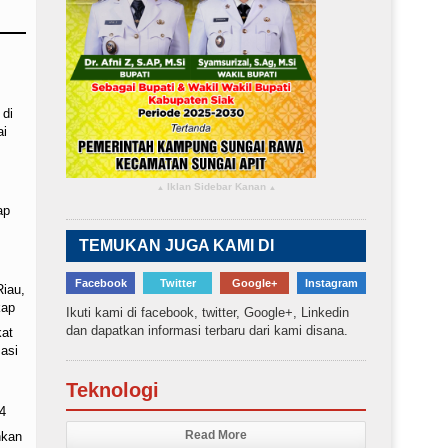
 di
ai
Iklan Sidebar Kanan
▴
▴
ap
TEMUKAN JUGA KAMI DI
Facebook
Twitter
Google+
Instagram
Riau,
kap
Ikuti kami di facebook, twitter, Google+, Linkedin
dan dapatkan informasi terbaru dari kami disana.
kat
asi
Teknologi
4
Read More
nkan