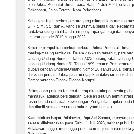
oleh Jaksa Penuntut Umum pada Rabu, 1 Juli 2026, sekitar p
Pekanbaru, Jalan Teratai, Kota Pekanbaru.
Sebanyak tujuh berkas perkara yang dilimpahkan masing-mas
S, RR, M, SS, dan A, yang seluruhnya berasal dari Kecamat
terdakwa diduga terlibat dalam penyimpangan kegiatan penya
selama periode 2019 hingga 2022.
Selain melimpahkan berkas perkara, Jaksa Penuntut Umum 
masing-masing terdakwa. Dalam dakwaan tersebut, para ter
Undang-Undang Nomor 1 Tahun 2023 tentang Kitab Undang-U
Undang-Undang Nomor 31 Tahun 1999 tentang Pemberantasan
diubah dengan Undang-Undang Nomor 20 Tahun 2001, serta s
dakwaan primair, Jaksa juga mengajukan dakwaan subsidiai
Pemberantasan Tindak Pidana Korupsi.
Pelimpahan perkara tersebut merupakan tahapan penting d
memasuki agenda persidangan. Setelah seluruh administrasi 
resmi berada di bawah kewenangan Pengadilan Tipikor pada 
dan diadili sesuai ketentuan hukum yang berlaku.
Kasi Intelijen Kejari Pelalawan, Pajri Aef Sanusi, menyampa
selesai dilaksanakan pada Rabu, 1 Juli 2026, sekitar pukul 
Pelalawan tinggal menunggu penetapan majelis hakim serta ja
Pekanbaru.