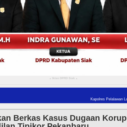
Iklan DPRD Siak
▴
▴
Kapolres Pelalawan Lantik Pengu
kan Berkas Kasus Dugaan Korup
ilan Tipikor Pekanbaru