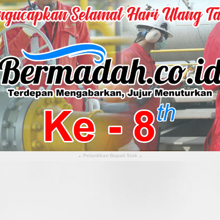
Pelantikan Bupati Siak
▴
▴