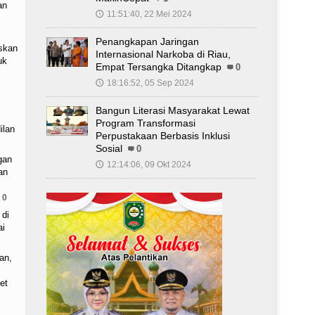
an
11:51:40, 22 Mei 2024
🕔
Penangkapan Jaringan
skan
Internasional Narkoba di Riau,
uk
Empat Tersangka Ditangkap
0
18:16:52, 05 Sep 2024
🕔
Bangun Literasi Masyarakat Lewat
Program Transformasi
ilan
Perpustakaan Berbasis Inklusi
Sosial
0
gan
12:14:06, 09 Okt 2024
🕔
an
0
 di
ai
an,
et