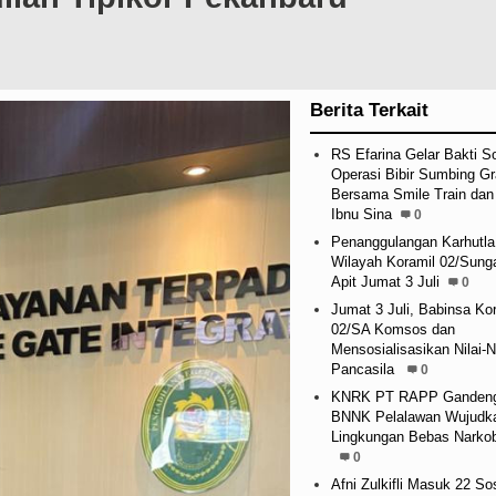
Berita Terkait
RS Efarina Gelar Bakti So
Operasi Bibir Sumbing Gr
Bersama Smile Train da
Ibnu Sina
0
Penanggulangan Karhutla
Wilayah Koramil 02/Sung
Apit Jumat 3 Juli
0
Jumat 3 Juli, Babinsa Ko
02/SA Komsos dan
Mensosialisasikan Nilai-Ni
Pancasila
0
KNRK PT RAPP Ganden
BNNK Pelalawan Wujudk
Lingkungan Bebas Narko
0
Afni Zulkifli Masuk 22 So