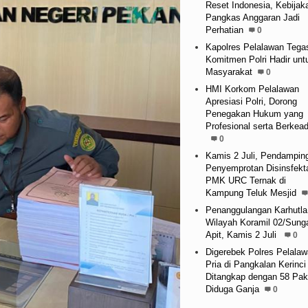
Reset Indonesia, Kebijak
Pangkas Anggaran Jadi
Perhatian
0
Kapolres Pelalawan Tega
Komitmen Polri Hadir unt
Masyarakat
0
HMI Korkom Pelalawan
Apresiasi Polri, Dorong
Penegakan Hukum yang
Profesional serta Berkead
0
Kamis 2 Juli, Pendampin
Penyemprotan Disinsfekt
PMK URC Ternak di
Kampung Teluk Mesjid
Penanggulangan Karhutla
Wilayah Koramil 02/Sung
Apit, Kamis 2 Juli
0
Digerebek Polres Pelalaw
Pria di Pangkalan Kerinci
Ditangkap dengan 58 Pak
Diduga Ganja
0