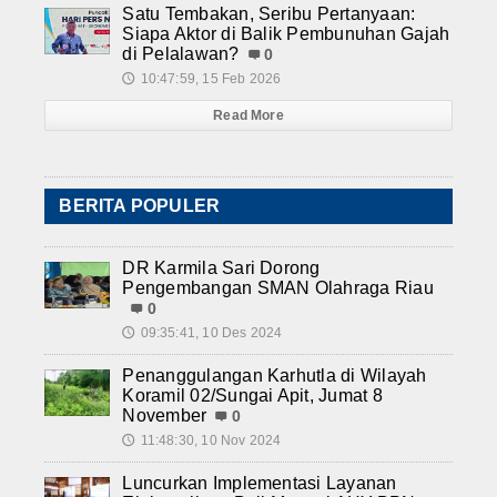
Satu Tembakan, Seribu Pertanyaan:
Siapa Aktor di Balik Pembunuhan Gajah
di Pelalawan?
0
10:47:59, 15 Feb 2026
🕔
Read More
BERITA POPULER
DR Karmila Sari Dorong
Pengembangan SMAN Olahraga Riau
0
09:35:41, 10 Des 2024
🕔
Penanggulangan Karhutla di Wilayah
Koramil 02/Sungai Apit, Jumat 8
November
0
11:48:30, 10 Nov 2024
🕔
Luncurkan Implementasi Layanan