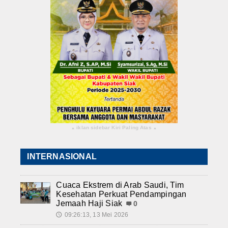
iklan sidebar Kiri Paling Atas
▴
▴
INTERNASIONAL
Cuaca Ekstrem di Arab Saudi, Tim
Kesehatan Perkuat Pendampingan
Jemaah Haji Siak
0
09:26:13, 13 Mei 2026
🕔