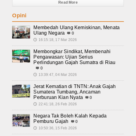
Read More
Opini
Membedah Ulang Kemiskinan, Menata
Ulang Negara
0
16:15:18, 17 Mar 2026
🕔
Membongkar Sindikat, Membenahi
Pengawasan: Ujian Serius
Perlindungan Gajah Sumatra di Riau
0
13:39:47, 04 Mar 2026
🕔
Jerat Kematian di TNTN: Anak Gajah
Sumatera Tumbang, Ancaman
Perburuan Kian Nyata
0
22:41:18, 26 Feb 2026
🕔
Negara Tak Boleh Kalah Kepada
Pemburu Gajah
0
10:50:36, 15 Feb 2026
🕔