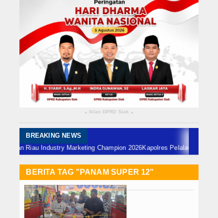
Rokan Hilir
Bengkalis
Meranti
Dumai
Indragiri Hulu
Iklan DPRD Siak
▴
▴
Indragiri Hilir
Kuansing
BREAKING NEWS
iau Industry Marketing Champion 2026
Kapolres Pelalawan Lantik Pengur
Siak
BERITA TAG "PANAM SUPER 12"
Nasional
Internasional