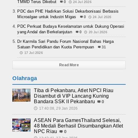
TMMD Terus Dikebut
0
24 Jul 2026
PDC dan PHE Hadirkan Solusi Dekarbonisasi Berbasis
Microalgae untuk Industri Migas
0
24 Jul 2026
PDC Perkuat Budaya Keselamatan untuk Dukung Operasi
yang Andal dan Berkelanjutan
0
20 Jul 2026
Dr Karmila Sari Pandu Forum Nasional Bahas Harga
Satuan Pendidikan dan Kuota Perempuan
31
17 Jul 2026
Read More
Olahraga
Tiba di Pekanbaru, Atlet NPCI Riau
Disambut di VIP Lancang Kuning
Bandara SSK II Pekanbaru
0
17:40:08, 29 Jan 2026
🕔
ASEAN Para GamesThailand Selesai,
48 Medali Berhasil Disumbangkan Atlet
NPC Riau
0