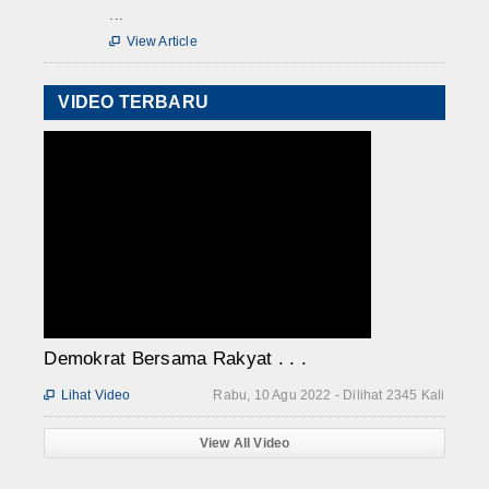
...
View Article

VIDEO TERBARU
Demokrat Bersama Rakyat . . .
Lihat Video
Rabu, 10 Agu 2022 - Dilihat 2345 Kali

View All Video