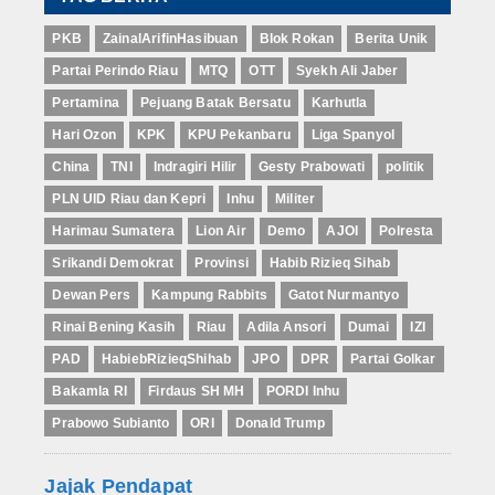
PKB
ZainalArifinHasibuan
Blok Rokan
Berita Unik
Partai Perindo Riau
MTQ
OTT
Syekh Ali Jaber
Pertamina
Pejuang Batak Bersatu
Karhutla
Hari Ozon
KPK
KPU Pekanbaru
Liga Spanyol
China
TNI
Indragiri Hilir
Gesty Prabowati
politik
PLN UID Riau dan Kepri
Inhu
Militer
Harimau Sumatera
Lion Air
Demo
AJOI
Polresta
Srikandi Demokrat
Provinsi
Habib Rizieq Sihab
Dewan Pers
Kampung Rabbits
Gatot Nurmantyo
Rinai Bening Kasih
Riau
Adila Ansori
Dumai
IZI
PAD
HabiebRizieqShihab
JPO
DPR
Partai Golkar
Bakamla RI
Firdaus SH MH
PORDI Inhu
Prabowo Subianto
ORI
Donald Trump
Jajak Pendapat