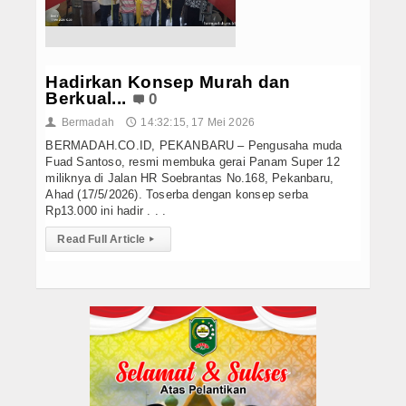
Hukrim
Iptek
Hadirkan Konsep Murah dan
Politik
Berkual...
0
Berita Foto
Bermadah
14:32:15, 17 Mei 2026
👤
🕔
BERMADAH.CO.ID, PEKANBARU – Pengusaha muda
Budaya & Pariwisata
Fuad Santoso, resmi membuka gerai Panam Super 12
miliknya di Jalan HR Soebrantas No.168, Pekanbaru,
Ahad (17/5/2026). Toserba dengan konsep serba
Ekbis
Rp13.000 ini hadir . . .
Olahraga
Read Full Article
▸