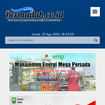
☰
Home
Advertorial
Jumat, 07 Agu 2026,
05:54:00
Gallery
Riau
Daerah
Pekanbaru
Pelalawan
Kampar
Pelantikan Bupati Siak
▴
▴
Rokan Hulu