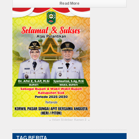
Read More
Iklan Sidebar Kanan 2
▴
▴
TAG BERITA