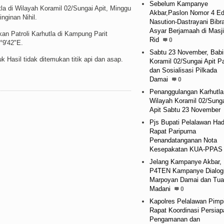
Sebelum Kampanye
 di Wilayah Koramil 02/Sungai Apit, Minggu
Akbar,Paslon Nomor 4 E
ginan Nihil.
Nasution-Dastrayani Bibr
Asyar Berjamaah di Masji
an Patroli Karhutla di Kampung Parit
Rid
0
2°9'42"E.
Sabtu 23 November, Bab
 Hasil tidak ditemukan titik api dan asap.
Koramil 02/Sungai Apit Pa
dan Sosialisasi Pilkada
Damai
0
Penanggulangan Karhutla
Wilayah Koramil 02/Sung
Apit Sabtu 23 November
Pjs Bupati Pelalawan Hadi
Rapat Paripurna
Penandatanganan Nota
Kesepakatan KUA-PPAS
Jelang Kampanye Akbar,
P4TEN Kampanye Dialogi
Marpoyan Damai dan Tua
Madani
0
Kapolres Pelalawan Pimp
Rapat Koordinasi Persiap
Pengamanan dan