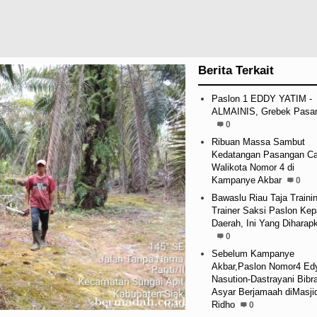
Berita Terkait
Paslon 1 EDDY YATIM -
ALMAINIS, Grebek Pasa
0
Ribuan Massa Sambut
Kedatangan Pasangan Ca
Walikota Nomor 4 di
Kampanye Akbar
0
Bawaslu Riau Taja Trainin
Trainer Saksi Paslon Kep
Daerah, Ini Yang Diharap
0
Sebelum Kampanye
Akbar,Paslon Nomor4 Ed
Nasution-Dastrayani Bibr
Asyar Berjamaah diMasjid
Ridho
0