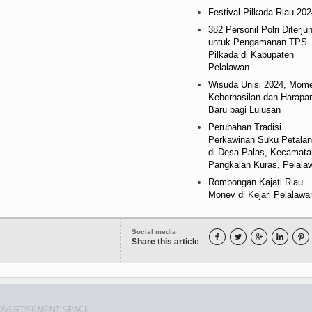
Festival Pilkada Riau 202
382 Personil Polri Diterju
untuk Pengamanan TPS
Pilkada di Kabupaten
Pelalawan
Wisuda Unisi 2024, Mom
Keberhasilan dan Harapa
Baru bagi Lulusan
Perubahan Tradisi
Perkawinan Suku Petala
di Desa Palas, Kecamata
Pangkalan Kuras, Pelala
Rombongan Kajati Riau
Monev di Kejari Pelalawa
Social media





Share this article