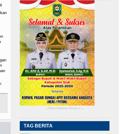
4
nkan
en
n
ngan
n
wan
n
Iklan Sidebar Kanan 2
▴
▴
TAG BERITA