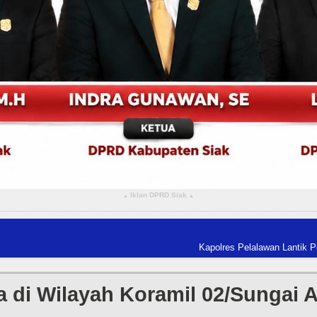
Iklan DPRD Siak
▴
▴
Kapolres Pelalawan Lantik Pengurus Bhuwana
di Wilayah Koramil 02/Sungai A