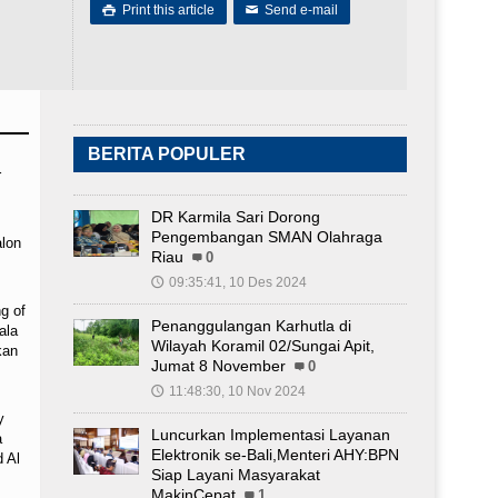
Print this article
Send e-mail

✉
BERITA POPULER
r
DR Karmila Sari Dorong
Pengembangan SMAN Olahraga
lon
Riau
0
09:35:41, 10 Des 2024
🕔
g of
Penanggulangan Karhutla di
ala
Wilayah Koramil 02/Sungai Apit,
kan
Jumat 8 November
0
11:48:30, 10 Nov 2024
🕔
y
Luncurkan Implementasi Layanan
a
Elektronik se-Bali,Menteri AHY:BPN
 Al
Siap Layani Masyarakat
MakinCepat
1