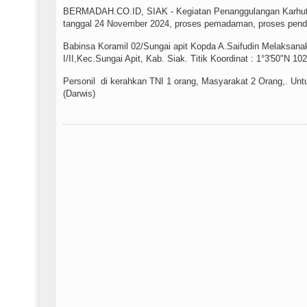
BERMADAH.CO.ID, SIAK - Kegiatan Penanggulangan Karhutla
tanggal 24 November 2024, proses pemadaman, proses pendin
Babinsa Koramil 02/Sungai apit Kopda A.Saifudin Melaksanak
I/II,Kec.Sungai Apit, Kab. Siak. Titik Koordinat : 1°3'50"N 10
Personil di kerahkan TNI 1 orang, Masyarakat 2 Orang,. Untuk
(Darwis)