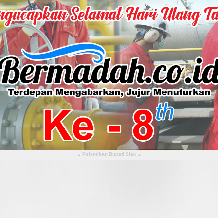
Pelantikan Bupati Siak
▴
▴