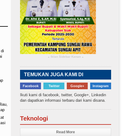
 di
ai
Iklan Sidebar Kanan
▴
▴
TEMUKAN JUGA KAMI DI
ap
Facebook
Twitter
Google+
Instagram
Ikuti kami di facebook, twitter, Google+, Linkedin
dan dapatkan informasi terbaru dari kami disana.
Riau,
kap
kat
Teknologi
asi
Read More