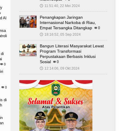
11:51:40, 22 Mei 2024
🕔
dy
a
Penangkapan Jaringan
d Al
Internasional Narkoba di Riau,
Empat Tersangka Ditangkap
0
insa
18:16:52, 05 Sep 2024
🕔
troli
Bangun Literasi Masyarakat Lewat
Program Transformasi
 di
Perpustakaan Berbasis Inklusi
ai
Sosial
0
0
12:14:06, 09 Okt 2024
🕔
ri
0
s di
h
in
an