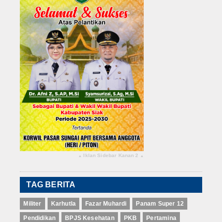
Iklan Sidebar Kanan 2
▴
▴
TAG BERITA
Militer
Karhutla
Fazar Muhardi
Panam Super 12
Pendidikan
BPJS Kesehatan
PKB
Pertamina