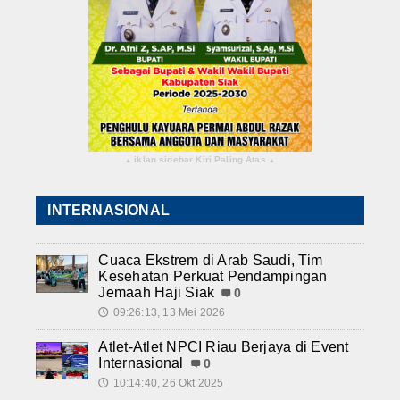
iklan sidebar Kiri Paling Atas
▴
▴
INTERNASIONAL
Cuaca Ekstrem di Arab Saudi, Tim
Kesehatan Perkuat Pendampingan
Jemaah Haji Siak
0
09:26:13, 13 Mei 2026
🕔
Atlet-Atlet NPCI Riau Berjaya di Event
Internasional
0
10:14:40, 26 Okt 2025
🕔