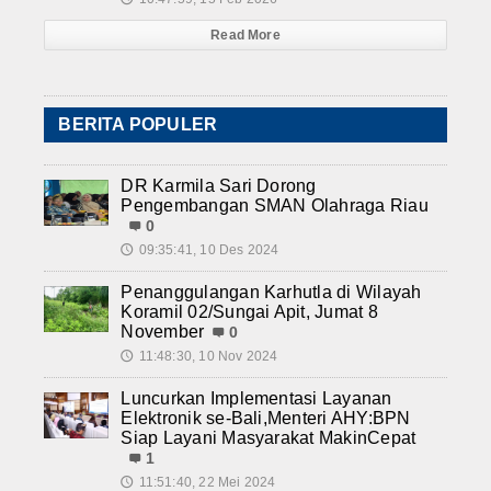
Read More
BERITA POPULER
DR Karmila Sari Dorong
Pengembangan SMAN Olahraga Riau
0
09:35:41, 10 Des 2024
🕔
Penanggulangan Karhutla di Wilayah
Koramil 02/Sungai Apit, Jumat 8
November
0
11:48:30, 10 Nov 2024
🕔
Luncurkan Implementasi Layanan
Elektronik se-Bali,Menteri AHY:BPN
Siap Layani Masyarakat MakinCepat
1
11:51:40, 22 Mei 2024
🕔