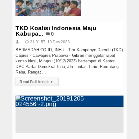
Hukrim
Iptek
TKD Koalisi Indonesia Maju
Politik
Kabupa...
0
Berita Foto
21:01:57, 10 Des 2023
👤
🕔
BERMADAH.CO.ID, INHU - Tim Kampanye Daerah (TKD)
Budaya & Pariwisata
Capres - Cawapres Prabowo - Gibran menggelar rapat
konsolidasi, Minggu (10/12/2023) bertempat di Kantor
DPC Partai Demokrat Inhu, Jln. Lintas Timur Pematang
Ekbis
Reba, Rengat . . .
Olahraga
Read Full Article
▸