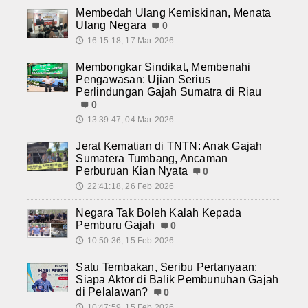
Membedah Ulang Kemiskinan, Menata
Ulang Negara
0
16:15:18, 17 Mar 2026
🕔
Membongkar Sindikat, Membenahi
Pengawasan: Ujian Serius
Perlindungan Gajah Sumatra di Riau
0
13:39:47, 04 Mar 2026
🕔
Jerat Kematian di TNTN: Anak Gajah
Sumatera Tumbang, Ancaman
Perburuan Kian Nyata
0
22:41:18, 26 Feb 2026
🕔
Negara Tak Boleh Kalah Kepada
Pemburu Gajah
0
10:50:36, 15 Feb 2026
🕔
Satu Tembakan, Seribu Pertanyaan:
Siapa Aktor di Balik Pembunuhan Gajah
di Pelalawan?
0
10:47:59, 15 Feb 2026
🕔