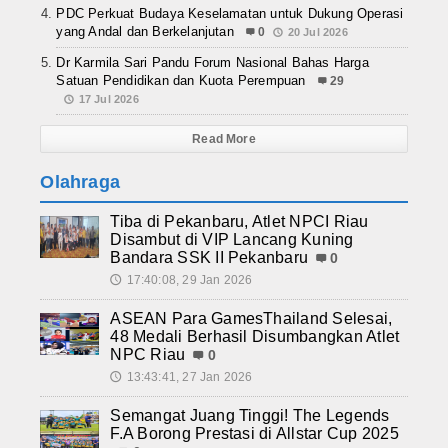
PDC Perkuat Budaya Keselamatan untuk Dukung Operasi
yang Andal dan Berkelanjutan
0
20 Jul 2026
Dr Karmila Sari Pandu Forum Nasional Bahas Harga
Satuan Pendidikan dan Kuota Perempuan
29
17 Jul 2026
Read More
Olahraga
Tiba di Pekanbaru, Atlet NPCI Riau
Disambut di VIP Lancang Kuning
Bandara SSK II Pekanbaru
0
17:40:08, 29 Jan 2026
🕔
ASEAN Para GamesThailand Selesai,
48 Medali Berhasil Disumbangkan Atlet
NPC Riau
0
13:43:41, 27 Jan 2026
🕔
Semangat Juang Tinggi! The Legends
F.A Borong Prestasi di Allstar Cup 2025