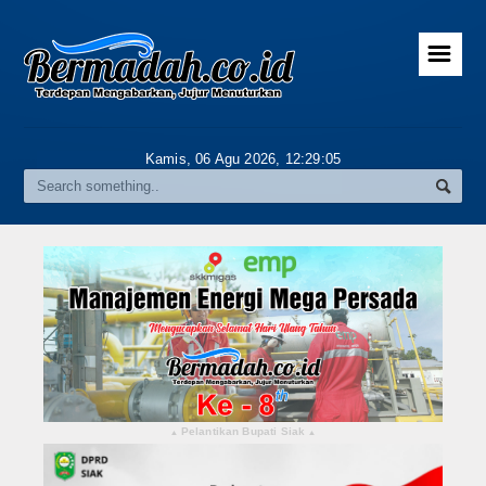
☰
Home
Advertorial
Kamis, 06 Agu 2026,
12:29:06
Gallery
Riau
Daerah
Pekanbaru
Pelalawan
Kampar
Pelantikan Bupati Siak
▴
▴
Rokan Hulu