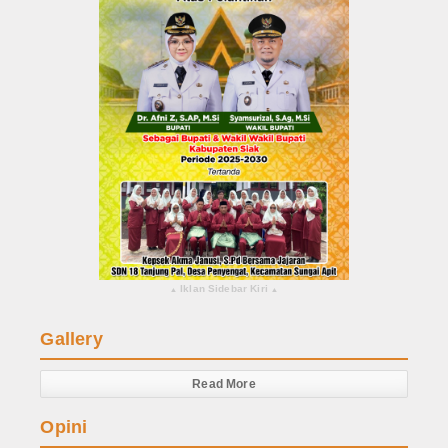
Iklan Sidebar Kiri
▴
▴
Gallery
Read More
Opini