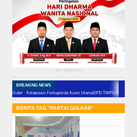
Rokan Hilir
Bengkalis
Meranti
Dumai
Indragiri Hulu
Iklan DPRD Siak
▴
▴
Indragiri Hilir
Kuansing
BREAKING NEWS
bri : Kolaborasi Forkopimda Kunci Utama
DPD TWPG Provinsi Riau akan D
Siak
BERITA TAG "PARTAI GOLKAR"
Nasional
Internasional