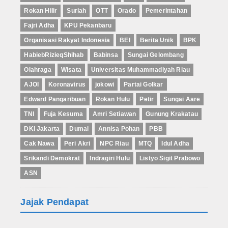
Rokan Hilir
Suriah
OTT
Orado
Pemerintahan
Fajri Adha
KPU Pekanbaru
Organisasi Rakyat Indonesia
BEI
Berita Unik
BPK
HabiebRizieqShihab
Babinsa
Sungai Gelombang
Olahraga
Wisata
Universitas Muhammadiyah Riau
AJOI
Koronavirus
jokowi
Partai Golkar
Edward Pangaribuan
Rokan Hulu
Petir
Sungai Aare
TNI
Fuja Kesuma
Amri Setiawan
Gunung Krakatau
DKI Jakarta
Dumai
Annisa Pohan
PBB
Cak Nawa
Peri Akri
NPC Riau
MTQ
Idul Adha
Srikandi Demokrat
Indragiri Hulu
Listyo Sigit Prabowo
ASN
Jajak Pendapat