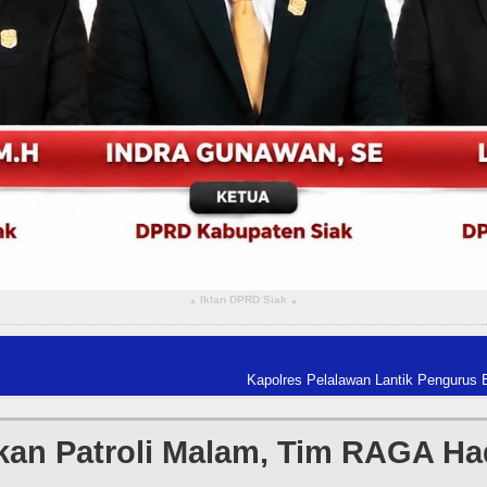
Iklan DPRD Siak
▴
▴
Kapolres Pelalawan Lantik Pengurus Bhuwana Lestari S
kan Patroli Malam, Tim RAGA Ha