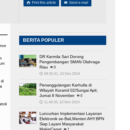
Print this article
Send e-mail

✉
BERITA POPULER
nmor
DR Karmila Sari Dorong
m
Pengembangan SMAN Olahraga
ium
Riau
0
09:35:41, 10 Des 2024
🕔
 di
Penanggulangan Karhutla di
ai
Wilayah Koramil 02/Sungai Apit,
Jumat 8 November
0
11:48:30, 10 Nov 2024
🕔
troli
Luncurkan Implementasi Layanan
Elektronik se-Bali,Menteri AHY:BPN
Siap Layani Masyarakat
MakinCepat
1