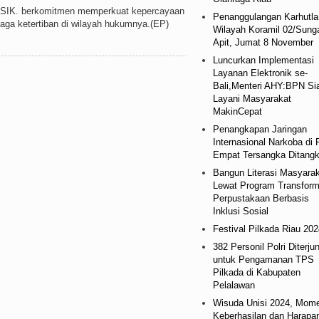
, SIK. berkomitmen memperkuat kepercayaan
Penanggulangan Karhutla
aga ketertiban di wilayah hukumnya.(EP)
Wilayah Koramil 02/Sung
Apit, Jumat 8 November
Luncurkan Implementasi
Layanan Elektronik se-
Bali,Menteri AHY:BPN Si
Layani Masyarakat
MakinCepat
Penangkapan Jaringan
Internasional Narkoba di 
Empat Tersangka Ditang
Bangun Literasi Masyara
Lewat Program Transform
Perpustakaan Berbasis
Inklusi Sosial
Festival Pilkada Riau 202
382 Personil Polri Diterju
untuk Pengamanan TPS
Pilkada di Kabupaten
Pelalawan
Wisuda Unisi 2024, Mom
Keberhasilan dan Harapa