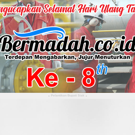
Pelantikan Bupati Siak
▴
▴