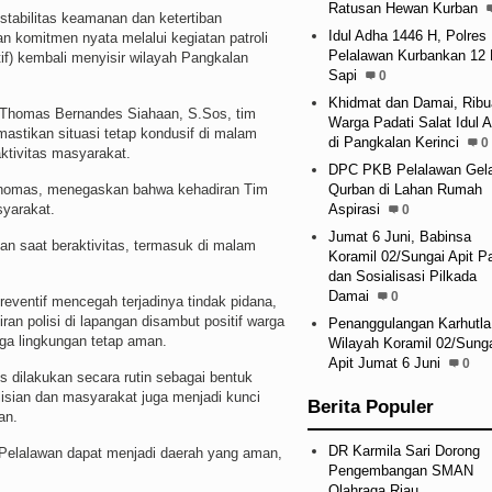
Ratusan Hewan Kurban
ilitas keamanan dan ketertiban
Idul Adha 1446 H, Polres
 komitmen nyata melalui kegiatan patroli
Pelalawan Kurbankan 12 
if) kembali menyisir wilayah Pangkalan
Sapi
0
Khidmat dan Damai, Ribu
 Thomas Bernandes Siahaan, S.Sos, tim
Warga Padati Salat Idul 
mastikan situasi tetap kondusif di malam
di Pangkalan Kerinci
0
 aktivitas masyarakat.
DPC PKB Pelalawan Gela
Qurban di Lahan Rumah
U Thomas, menegaskan bahwa kehadiran Tim
Aspirasi
syarakat.
0
Jumat 6 Juni, Babinsa
 saat beraktivitas, termasuk di malam
Koramil 02/Sungai Apit Pa
dan Sosialisasi Pilkada
Damai
0
preventif mencegah terjadinya tindak pidana,
an polisi di lapangan disambut positif warga
Penanggulangan Karhutla
ga lingkungan tetap aman.
Wilayah Koramil 02/Sung
Apit Jumat 6 Juni
0
 dilakukan secara rutin sebagai bentuk
isian dan masyarakat juga menjadi kunci
Berita Populer
an.
DR Karmila Sari Dorong
 Pelalawan dapat menjadi daerah yang aman,
Pengembangan SMAN
Olahraga Riau