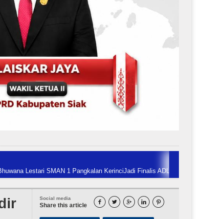
MAN 1 Pangkalan Kerinci
Jadi Finalis ADLG Awards, Sekdaprov Riau Paparkan
dir
Social media





Share this article