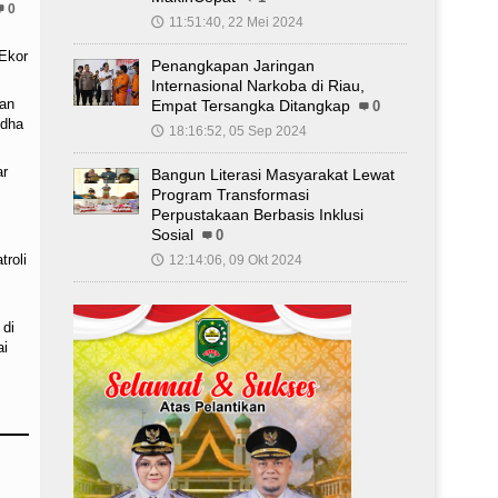
0
11:51:40, 22 Mei 2024
🕔
Ekor
Penangkapan Jaringan
Internasional Narkoba di Riau,
an
Empat Tersangka Ditangkap
0
Adha
18:16:52, 05 Sep 2024
🕔
r
Bangun Literasi Masyarakat Lewat
Program Transformasi
Perpustakaan Berbasis Inklusi
Sosial
0
troli
12:14:06, 09 Okt 2024
🕔
 di
ai