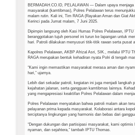
BERMADAH.CO.ID, PELALAWAN — Dalam upaya menjaga stab
masyarakat (kamtibmas), Polres Pelalawan terus menunjukkan
malam rutin. Kali ini, Tim RAGA (Rayakan Aman dan Giat Akt
Kerinci pada Jumat malam, 7 Juni 2025.
Dipimpin langsung oleh Kasi Humas Polres Pelalawan, IPTU
beranggotakan tujuh personel ini turun ke lapangan untuk me
hari. Patroli dilakukan menyusuri titik-titik rawan serta pusat
Kapolres Pelalawan, AKBP Afrizal Asri, SIK., melalui IPT
RAGA merupakan bentuk kehadiran nyata Polri di tengah ma
“Kami ingin memastikan masyarakat merasa aman dan nyaman
hari,” ujarnya.
Lebih dari sekadar patroli, kegiatan ini juga menjadi langkah 
kejahatan jalanan, serta gangguan kamtibmas lainnya. Kehadir
yang mengapresiasi keaktifan Polres Pelalawan dalam menja
Polres Pelalawan menyatakan bahwa patroli malam akan terus
pelayanan prima kepada masyarakat. Kolaborasi antara kepol
terciptanya lingkungan yang harmonis dan bebas dari ganggu
“Dengan dukungan dan partisipasi masyarakat, kami optimis
nyaman, dan sejahtera,” tambah IPTU Thomas.