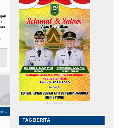
ngan
n
wan
n
Iklan Sidebar Kanan 2
▴
▴
ment
TAG BERITA