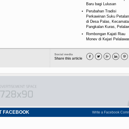
Baru bagi Lulusan
Perubahan Tradisi
Perkawinan Suku Petala
di Desa Palas, Kecamata
Pangkalan Kuras, Pelala
Rombongan Kajati Riau
Monev di Kejari Pelalawa
Social media





Share this article
T FACEBOOK
Write a Facebook Com