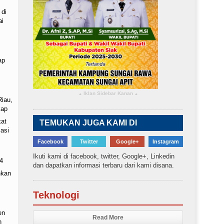
 di
ai
ap
Iklan Sidebar Kanan
▴
▴
Riau,
kap
kat
TEMUKAN JUGA KAMI DI
asi
Facebook
Twitter
Google+
Instagram
Ikuti kami di facebook, twitter, Google+, Linkedin
4
dan dapatkan informasi terbaru dari kami disana.
nkan
Teknologi
en
Read More
n