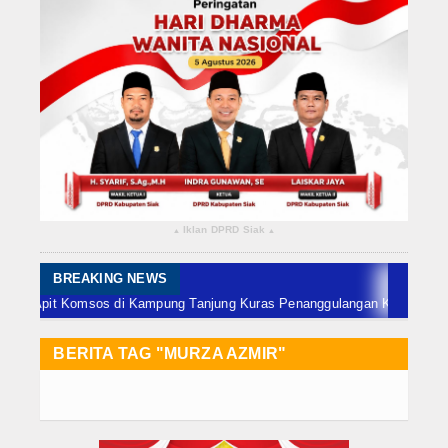
Rokan Hilir
Bengkalis
Meranti
Dumai
Indragiri Hulu
Iklan DPRD Siak
▴
▴
Indragiri Hilir
Kuansing
BREAKING NEWS
pit Komsos di Kampung Tanjung Kuras
Penanggulangan Karhutla di Wilayah 
Siak
BERITA TAG "MURZA AZMIR"
Nasional
Internasional