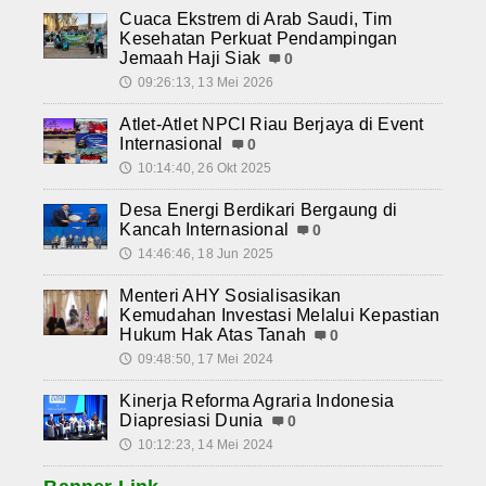
Cuaca Ekstrem di Arab Saudi, Tim
Kesehatan Perkuat Pendampingan
Jemaah Haji Siak
0
09:26:13, 13 Mei 2026
🕔
Atlet-Atlet NPCI Riau Berjaya di Event
Internasional
0
10:14:40, 26 Okt 2025
🕔
Desa Energi Berdikari Bergaung di
Kancah Internasional
0
14:46:46, 18 Jun 2025
🕔
Menteri AHY Sosialisasikan
Kemudahan Investasi Melalui Kepastian
Hukum Hak Atas Tanah
0
09:48:50, 17 Mei 2024
🕔
Kinerja Reforma Agraria Indonesia
Diapresiasi Dunia
0
10:12:23, 14 Mei 2024
🕔