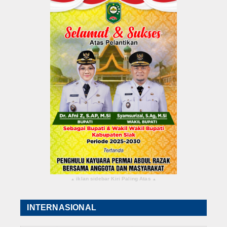
Hukrim
Iptek
Politik
Berita Foto
Budaya & Pariwisata
Ekbis
Olahraga
iklan sidebar Kiri Paling Atas
▴
▴
INTERNASIONAL