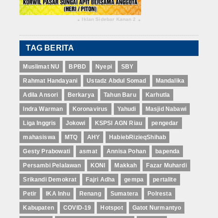
Iklan Sidebar Kanan 2
▴
▴
TAG BERITA
Muslimat NU
BPBD
Nyepi
SBY
Rahmat Handayani
Ustadz Abdul Somad
Mandalika
Adila Ansori
Berkarya
Tahun Baru
Karhutla
Indra Warman
Koronavirus
Yahudi
Masjid Nabawi
Liga Inggris
Jokowi
KSPSI AGN Riau
pengedar
mahasiswa
MTQ
AHY
HabiebRizieqShihab
Gesty Prabowati
asmat
Annisa Pohan
bapenda
Persambi Pelalawan
KONI
Makkah
Fazar Muhardi
Srikandi Demokrat
Fajri Adha
gempa
pertalite
Petir
IKA Inhu
Renang
Sumatera
Polresta
Kabupaten
COVID-19
Hotspot
Gatot Nurmantyo