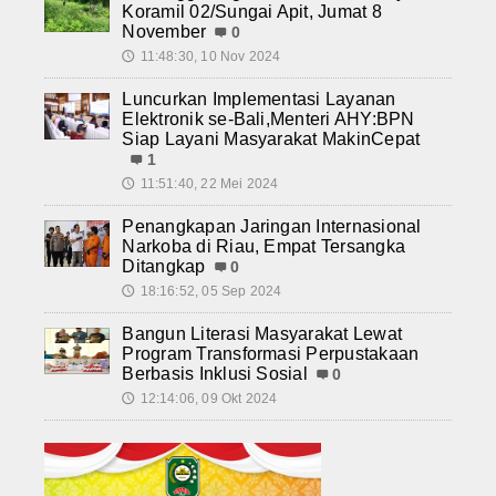
Koramil 02/Sungai Apit, Jumat 8
November
0
11:48:30, 10 Nov 2024
🕔
Luncurkan Implementasi Layanan
Elektronik se-Bali,Menteri AHY:BPN
Siap Layani Masyarakat MakinCepat
1
11:51:40, 22 Mei 2024
🕔
Penangkapan Jaringan Internasional
Narkoba di Riau, Empat Tersangka
Ditangkap
0
18:16:52, 05 Sep 2024
🕔
Bangun Literasi Masyarakat Lewat
Program Transformasi Perpustakaan
Berbasis Inklusi Sosial
0
12:14:06, 09 Okt 2024
🕔