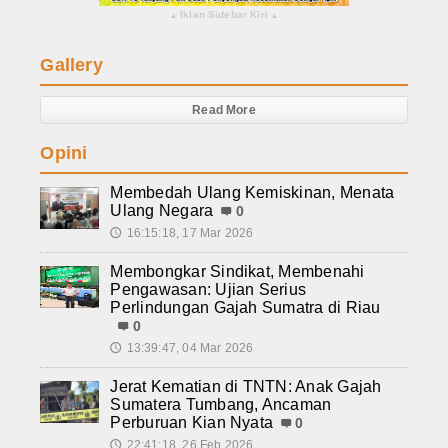
Iklan Sidebar Kiri
▴
▴
Gallery
Read More
Opini
Membedah Ulang Kemiskinan, Menata
Ulang Negara
0
16:15:18, 17 Mar 2026
🕔
Membongkar Sindikat, Membenahi
Pengawasan: Ujian Serius
Perlindungan Gajah Sumatra di Riau
0
13:39:47, 04 Mar 2026
🕔
Jerat Kematian di TNTN: Anak Gajah
Sumatera Tumbang, Ancaman
Perburuan Kian Nyata
0
22:41:18, 26 Feb 2026
🕔