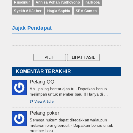
Rusdinur
Annisa Pohan Yudhoyono
narkoba
Syekh Ali Jaber
Hagia Sophia
SEA Games
Jajak Pendapat
KOMENTAR TERAKHIR
PelangiQQ
Ah.. paling bentar ajaa tu - Dapatkan bonus
melimpah untuk member baru !! Hanya di ...
View Article

Pelangipoker
Semoga hukum dapat ditegakkan walaupun
melawan orang berduit - Dapatkan bonus untuk
member baru ...