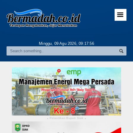
☰
Home
Advertorial
Minggu, 09 Agu 2026,
09:17:56
Gallery
Riau
Daerah
Pekanbaru
Pelalawan
Kampar
Pelantikan Bupati Siak
▴
▴
Rokan Hulu