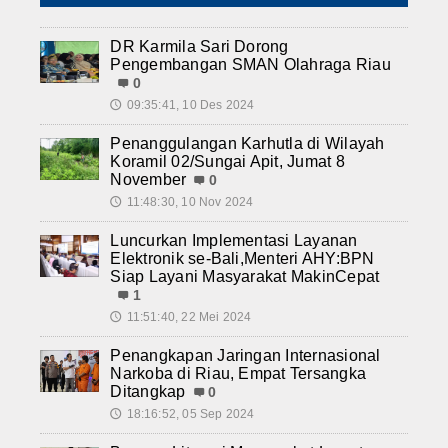
DR Karmila Sari Dorong
Pengembangan SMAN Olahraga Riau
0
09:35:41, 10 Des 2024
🕔
Penanggulangan Karhutla di Wilayah
Koramil 02/Sungai Apit, Jumat 8
November
0
11:48:30, 10 Nov 2024
🕔
Luncurkan Implementasi Layanan
Elektronik se-Bali,Menteri AHY:BPN
Siap Layani Masyarakat MakinCepat
1
11:51:40, 22 Mei 2024
🕔
Penangkapan Jaringan Internasional
Narkoba di Riau, Empat Tersangka
Ditangkap
0
18:16:52, 05 Sep 2024
🕔