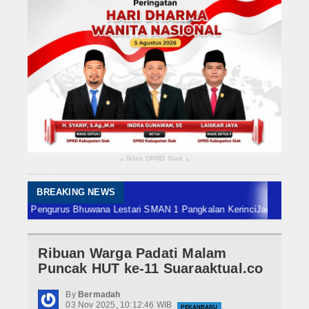
Rokan Hilir
Bengkalis
Meranti
Dumai
Indragiri Hulu
Iklan DPRD Siak
▴
▴
Indragiri Hilir
Kuansing
BREAKING NEWS
 Pengurus Bhuwana Lestari SMAN 1 Pangkalan Kerinci
Jadi Finalis ADLG A
Siak
Ribuan Warga Padati Malam
Nasional
Puncak HUT ke-11 Suaraaktual.co
Internasional
By
Bermadah
03 Nov 2025, 10:12:46 WIB
PEKANBARU