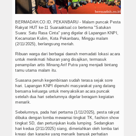
BERMADAH.CO.ID, PEKANBARU - Malam puncak Pesta
Rakyat HUT ke-11 Suaraaktual.co bertema "Satukan
Suara: Satu Rasa Cinta" yang digelar di Lapangan KNPI,
Kecamatan Kulim, Kota Pekanbaru, Minggu malam
(2/11/2025), berlangsung meriah.
Ribuan warga dari berbagai daerah memadati lokasi acara
untuk menikmati hiburan yang disajikan, termasuk
penampilan artis Minang Arif Putra yang menjadi bintang
tamu utama malam itu.
Suasana penuh kegembiraan sudah terasa sejak sore
hari. Lapangan KNPI dipenuhi masyarakat yang datang
bersama keluarga untuk menyaksikan acara puncak
setelah dua hari sebelumnya digelar beragam kegiatan
menarik.
Sebelumnya, pada hari pertama (1/11/2025), pesta rakyat
dibuka dengan lomba mewarnai tingkat TK, fashion show
tingkat SD, dan pertunjukan kuda lumping. Sedangkan
hari kedua (2/11/2025) siang, dimeriahkan oleh lomba tari
kreasi dan karaoke yang menarik banyak perhatian