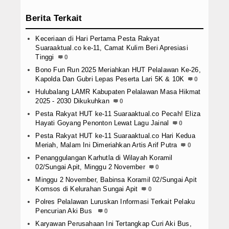
Berita Terkait
Keceriaan di Hari Pertama Pesta Rakyat
Suaraaktual.co ke-11, Camat Kulim Beri Apresiasi
Tinggi
0
Bono Fun Run 2025 Meriahkan HUT Pelalawan Ke-26,
Kapolda Dan Gubri Lepas Peserta Lari 5K & 10K
0
Hulubalang LAMR Kabupaten Pelalawan Masa Hikmat
2025 - 2030 Dikukuhkan
0
Pesta Rakyat HUT ke-11 Suaraaktual.co Pecah! Eliza
Hayati Goyang Penonton Lewat Lagu Jainal
0
Pesta Rakyat HUT ke-11 Suaraaktual.co Hari Kedua
Meriah, Malam Ini Dimeriahkan Artis Arif Putra
0
Penanggulangan Karhutla di Wilayah Koramil
02/Sungai Apit, Minggu 2 November
0
Minggu 2 November, Babinsa Koramil 02/Sungai Apit
Komsos di Kelurahan Sungai Apit
0
Polres Pelalawan Luruskan Informasi Terkait Pelaku
Pencurian Aki Bus
0
Karyawan Perusahaan Ini Tertangkap Curi Aki Bus,