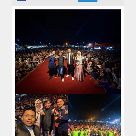
Hukrim
Iptek
Politik
Berita Foto
Budaya & Pariwisata
Ekbis
Olahraga