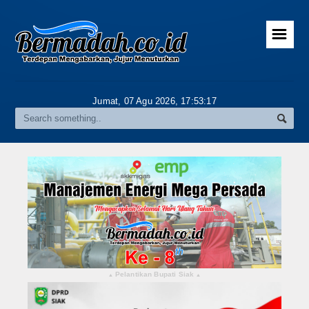
☰
Home
Advertorial
Jumat, 07 Agu 2026,
17:53:18
Gallery
Riau
Daerah
Pekanbaru
Pelalawan
Kampar
Pelantikan Bupati Siak
▴
▴
Rokan Hulu