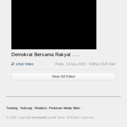
Demokrat Bersama Rakyat . . .
Lihat Video
Rabu, 10 Agu 2022 - Dilihat 2345 Kali

View All Video
Tentang
|
Hubungi
|
Redaksi
|
Pedoman Media Siber
|
© 2026 Copyright
bermadah.co.id
News. All Rights reserved.