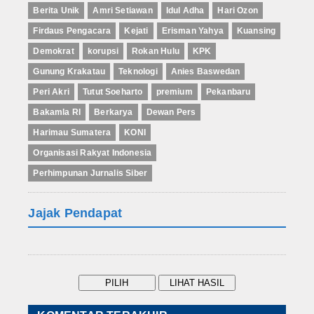
Berita Unik
Amri Setiawan
Idul Adha
Hari Ozon
Firdaus Pengacara
Kejati
Erisman Yahya
Kuansing
Demokrat
korupsi
Rokan Hulu
KPK
Gunung Krakatau
Teknologi
Anies Baswedan
Peri Akri
Tutut Soeharto
premium
Pekanbaru
Bakamla RI
Berkarya
Dewan Pers
Harimau Sumatera
KONI
Organisasi Rakyat Indonesia
Perhimpunan Jurnalis Siber
Jajak Pendapat