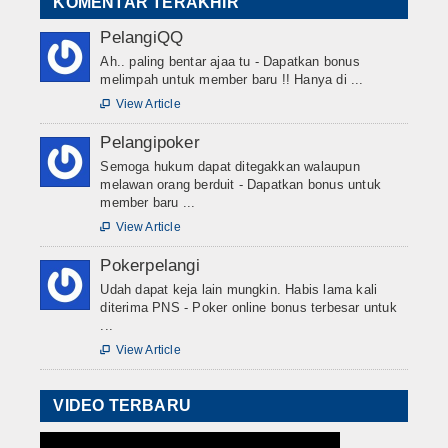
KOMENTAR TERAKHIR
PelangiQQ
Ah.. paling bentar ajaa tu - Dapatkan bonus
melimpah untuk member baru !! Hanya di ...
View Article

Pelangipoker
Semoga hukum dapat ditegakkan walaupun
melawan orang berduit - Dapatkan bonus untuk
member baru ...
View Article

Pokerpelangi
Udah dapat keja lain mungkin. Habis lama kali
diterima PNS - Poker online bonus terbesar untuk
...
View Article

VIDEO TERBARU