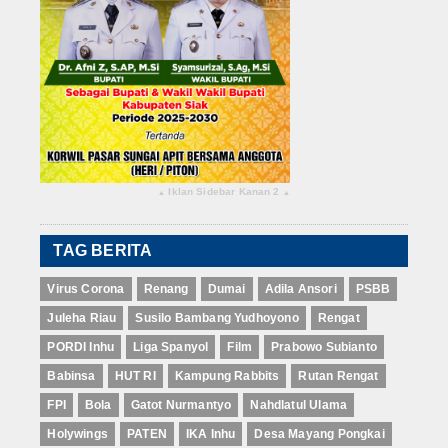
Iklan Sidebar Kanan 2
▴
▴
TAG BERITA
Virus Corona
Renang
Dumai
Adila Ansori
PSBB
Juleha Riau
Susilo Bambang Yudhoyono
Rengat
PORDI Inhu
Liga Spanyol
Film
Prabowo Subianto
Babinsa
HUT RI
Kampung Rabbits
Rutan Rengat
FPI
Bola
Gatot Nurmantyo
Nahdlatul Ulama
Holywings
PATEN
IKA Inhu
Desa Mayang Pongkai