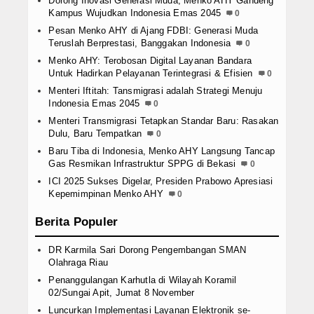
Dorong Inovasi Generasi Muda, Menko AHY Gandeng
Kampus Wujudkan Indonesia Emas 2045
0
Pesan Menko AHY di Ajang FDBI: Generasi Muda
Teruslah Berprestasi, Banggakan Indonesia
0
Menko AHY: Terobosan Digital Layanan Bandara
Untuk Hadirkan Pelayanan Terintegrasi & Efisien
0
Menteri Iftitah: Tansmigrasi adalah Strategi Menuju
Indonesia Emas 2045
0
Menteri Transmigrasi Tetapkan Standar Baru: Rasakan
Dulu, Baru Tempatkan
0
Baru Tiba di Indonesia, Menko AHY Langsung Tancap
Gas Resmikan Infrastruktur SPPG di Bekasi
0
ICI 2025 Sukses Digelar, Presiden Prabowo Apresiasi
Kepemimpinan Menko AHY
0
Berita Populer
DR Karmila Sari Dorong Pengembangan SMAN
Olahraga Riau
Penanggulangan Karhutla di Wilayah Koramil
02/Sungai Apit, Jumat 8 November
Luncurkan Implementasi Layanan Elektronik se-