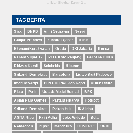
Iklan Sidebar Kanan 2
▴
▴
TAG BERITA
Siak
BNPB
Amri Setiawan
Nyepi
Ganjar Pranowo
Zuhaira Djohar
Rusia
EkonomiKerakyatan
Orado
DKI Jakarta
Rengat
Panam Super 12
PLTA Koto Panjang
Gerhana Bulan
Ridwan Kamil
Selebritis
Hiburan
Srikandi Demokrat
Barcelona
Listyo Sigit Prabowo
Imambesarfpi
PLN UID Riau dan Kepri
VOXinstitute
Pluto
Petir
Ustadz Abdul Somad
BPK
Asian Para Games
PartaiBerkarya
Hotspot
Srikandi Demokrat
Rokan Hulu
IKA Inhu
ASITA Riau
Fajri Adha
Joko Widodo
Bola
Ramadhan
impor
Mandalika
COVID-19
UNRI