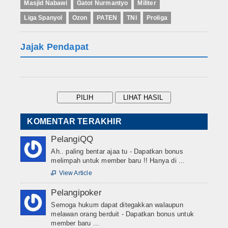
Masjid Nabawi
Gatot Nurmantyo
Militer
Liga Spanyol
Ozon
PATEN
TNI
Proliga
Jajak Pendapat
KOMENTAR TERAKHIR
PelangiQQ
Ah.. paling bentar ajaa tu - Dapatkan bonus
melimpah untuk member baru !! Hanya di ...
View Article

Pelangipoker
Semoga hukum dapat ditegakkan walaupun
melawan orang berduit - Dapatkan bonus untuk
member baru ...