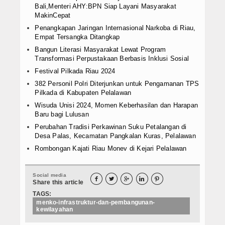
Bali,Menteri AHY:BPN Siap Layani Masyarakat
MakinCepat
Penangkapan Jaringan Internasional Narkoba di Riau,
Empat Tersangka Ditangkap
Bangun Literasi Masyarakat Lewat Program
Transformasi Perpustakaan Berbasis Inklusi Sosial
Festival Pilkada Riau 2024
382 Personil Polri Diterjunkan untuk Pengamanan TPS
Pilkada di Kabupaten Pelalawan
Wisuda Unisi 2024, Momen Keberhasilan dan Harapan
Baru bagi Lulusan
Perubahan Tradisi Perkawinan Suku Petalangan di
Desa Palas, Kecamatan Pangkalan Kuras, Pelalawan
Rombongan Kajati Riau Monev di Kejari Pelalawan
Social media





Share this article
TAGS:
menko-infrastruktur-dan-pembangunan-
kewilayahan