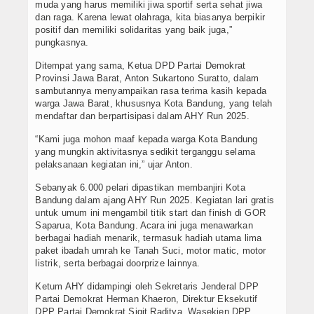
muda yang harus memiliki jiwa sportif serta sehat jiwa
dan raga. Karena lewat olahraga, kita biasanya berpikir
positif dan memiliki solidaritas yang baik juga,”
pungkasnya.
Ditempat yang sama, Ketua DPD Partai Demokrat
Provinsi Jawa Barat, Anton Sukartono Suratto, dalam
sambutannya menyampaikan rasa terima kasih kepada
warga Jawa Barat, khususnya Kota Bandung, yang telah
mendaftar dan berpartisipasi dalam AHY Run 2025.
“Kami juga mohon maaf kepada warga Kota Bandung
yang mungkin aktivitasnya sedikit terganggu selama
pelaksanaan kegiatan ini,” ujar Anton.
Sebanyak 6.000 pelari dipastikan membanjiri Kota
Bandung dalam ajang AHY Run 2025. Kegiatan lari gratis
untuk umum ini mengambil titik start dan finish di GOR
Saparua, Kota Bandung. Acara ini juga menawarkan
berbagai hadiah menarik, termasuk hadiah utama lima
paket ibadah umrah ke Tanah Suci, motor matic, motor
listrik, serta berbagai doorprize lainnya.
Ketum AHY didampingi oleh Sekretaris Jenderal DPP
Partai Demokrat Herman Khaeron, Direktur Eksekutif
DPP Partai Demokrat Sigit Raditya, Wasekjen DPP