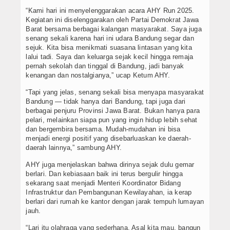
“Kami hari ini menyelenggarakan acara AHY Run 2025.
Kegiatan ini diselenggarakan oleh Partai Demokrat Jawa
Barat bersama berbagai kalangan masyarakat. Saya juga
senang sekali karena hari ini udara Bandung segar dan
sejuk. Kita bisa menikmati suasana lintasan yang kita
lalui tadi. Saya dan keluarga sejak kecil hingga remaja
pernah sekolah dan tinggal di Bandung, jadi banyak
kenangan dan nostalgianya,” ucap Ketum AHY.
“Tapi yang jelas, senang sekali bisa menyapa masyarakat
Bandung — tidak hanya dari Bandung, tapi juga dari
berbagai penjuru Provinsi Jawa Barat. Bukan hanya para
pelari, melainkan siapa pun yang ingin hidup lebih sehat
dan bergembira bersama. Mudah-mudahan ini bisa
menjadi energi positif yang disebarluaskan ke daerah-
daerah lainnya,” sambung AHY.
AHY juga menjelaskan bahwa dirinya sejak dulu gemar
berlari. Dan kebiasaan baik ini terus bergulir hingga
sekarang saat menjadi Menteri Koordinator Bidang
Infrastruktur dan Pembangunan Kewilayahan, ia kerap
berlari dari rumah ke kantor dengan jarak tempuh lumayan
jauh.
“Lari itu olahraga yang sederhana. Asal kita mau, bangun