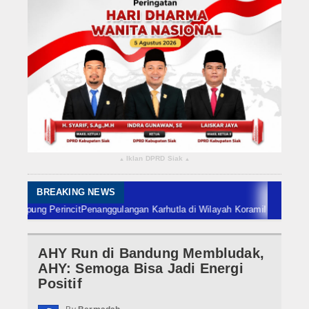
Rokan Hilir
Bengkalis
Meranti
Dumai
Indragiri Hulu
Iklan DPRD Siak
▴
▴
Indragiri Hilir
Kuansing
BREAKING NEWS
ng Perincit
Penanggulangan Karhutla di Wilayah Koramil 02/Sungai Apit, 
Siak
AHY Run di Bandung Membludak,
Nasional
AHY: Semoga Bisa Jadi Energi
Internasional
Positif