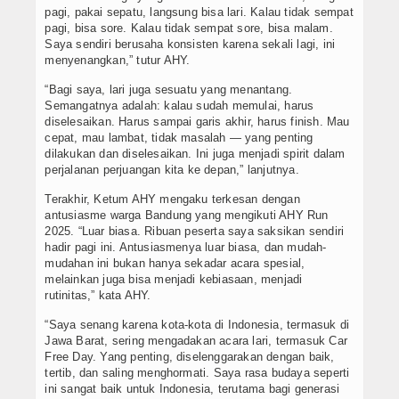
pagi, pakai sepatu, langsung bisa lari. Kalau tidak sempat
pagi, bisa sore. Kalau tidak sempat sore, bisa malam.
Saya sendiri berusaha konsisten karena sekali lagi, ini
menyenangkan,” tutur AHY.
“Bagi saya, lari juga sesuatu yang menantang.
Semangatnya adalah: kalau sudah memulai, harus
diselesaikan. Harus sampai garis akhir, harus finish. Mau
cepat, mau lambat, tidak masalah — yang penting
dilakukan dan diselesaikan. Ini juga menjadi spirit dalam
perjalanan perjuangan kita ke depan,” lanjutnya.
Terakhir, Ketum AHY mengaku terkesan dengan
antusiasme warga Bandung yang mengikuti AHY Run
2025. “Luar biasa. Ribuan peserta saya saksikan sendiri
hadir pagi ini. Antusiasmenya luar biasa, dan mudah-
mudahan ini bukan hanya sekadar acara spesial,
melainkan juga bisa menjadi kebiasaan, menjadi
rutinitas,” kata AHY.
“Saya senang karena kota-kota di Indonesia, termasuk di
Jawa Barat, sering mengadakan acara lari, termasuk Car
Free Day. Yang penting, diselenggarakan dengan baik,
tertib, dan saling menghormati. Saya rasa budaya seperti
ini sangat baik untuk Indonesia, terutama bagi generasi