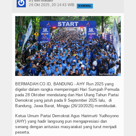
By
Bermadah
Hukrim
26 Okt 2025, 20:14:43 WIB
NASIONAL
Iptek
Politik
Berita Foto
Budaya & Pariwisata
Ekbis
Olahraga
BERMADAH.CO.ID, BANDUNG - AHY Run 2025 yang
digelar dalam rangka memperingati Hari Sumpah Pemuda
pada 28 Oktober mendatang dan Hari Ulang Tahun Partai
Demokrat yang jatuh pada 9 September 2025 lalu, di
Bandung, Jawa Barat, Minggu (26/10/2025) membludak.
Ketua Umum Partai Demokrat Agus Harimurti Yudhoyono
(AHY) yang hadir langsung pun mengapresiasi dan
senang dengan antusias masyarakat yang turut menjadi
peserta.