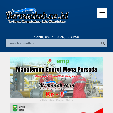
☰
Home
Advertorial
Sabtu, 08 Agu 2026,
12:41:51
Gallery
Riau
Daerah
Pekanbaru
Pelalawan
Kampar
Pelantikan Bupati Siak
▴
▴
Rokan Hulu