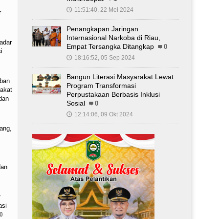
11:51:40, 22 Mei 2024
🕔
r
Penangkapan Jaringan
Internasional Narkoba di Riau,
adar
Empat Tersangka Ditangkap
0
i
18:16:52, 05 Sep 2024
🕔
Bangun Literasi Masyarakat Lewat
ban
Program Transformasi
akat
Perpustakaan Berbasis Inklusi
dan
Sosial
0
12:14:06, 09 Okt 2024
🕔
ang,
dan
r
asi
0