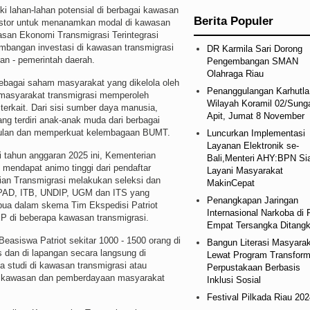
i lahan-lahan potensial di berbagai kawasan
Berita Populer
nvestor untuk menanamkan modal di kawasan
asan Ekonomi Transmigrasi Terintegrasi
mbangan investasi di kawasan transmigrasi
DR Karmila Sari Dorong
ran - pemerintah daerah.
Pengembangan SMAN
Olahraga Riau
sebagai saham masyarakat yang dikelola oleh
Penanggulangan Karhutla
masyarakat transmigrasi memperoleh
Wilayah Koramil 02/Sung
 terkait. Dari sisi sumber daya manusia,
Apit, Jumat 8 November
ng terdiri anak-anak muda dari berbagai
ulan dan memperkuat kelembagaan BUMT.
Luncurkan Implementasi
Layanan Elektronik se-
di tahun anggaran 2025 ini, Kementerian
Bali,Menteri AHY:BPN Si
mendapat animo tinggi dari pendaftar
Layani Masyarakat
rian Transmigrasi melakukan seleksi dan
MakinCepat
NPAD, ITB, UNDIP, UGM dan ITS yang
Penangkapan Jaringan
apua dalam skema Tim Ekspedisi Patriot
Internasional Narkoba di 
P di beberapa kawasan transmigrasi.
Empat Tersangka Ditang
asiswa Patriot sekitar 1000 - 1500 orang di
Bangun Literasi Masyara
 dan di lapangan secara langsung di
Lewat Program Transform
a studi di kawasan transmigrasi atau
Perpustakaan Berbasis
i kawasan dan pemberdayaan masyarakat
Inklusi Sosial
Festival Pilkada Riau 202