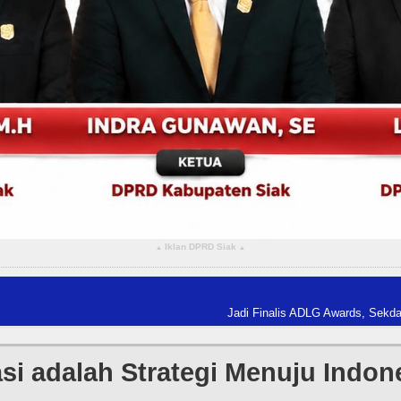
Iklan DPRD Siak
▴
▴
Jadi Finalis ADLG Awards, Sekdaprov Riau Pa
asi adalah Strategi Menuju Indon