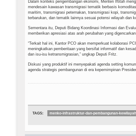
Dalam konteks pengembangan ekonomi, Menteri Iftitah meng
mendesain kawasan transmigrasi tematik berbasis komoditas 
maritim, transmigrasi peternakan, transmigrasi kopi, transmig
terbarukan, dan tematik lainnya sesuai potensi wilayah dan k
Sementara itu, Deputi Bidang Koordinasi Informasi dan Eval
memberikan apresiasi atas arah perubahan yang digencarka
“Terkait hal ini, Kantor PCO akan memperkuat kolaborasi P
meningkatkan pemberitaan yang bersifat informatif dan kesad
dan isu-isu ketransmigrasian,” ungkap Deputi Fritz.
Diskusi yang produktif ini menyepakati agenda setting komu
agenda strategis pembangunan di era kepemimpinan Presiden
TAGS:
menko-infrastruktur-dan-pembangunan-kewilaya