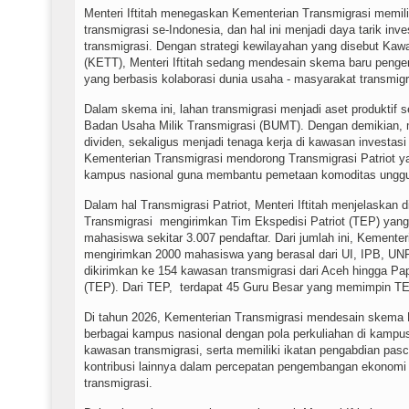
Menteri Iftitah menegaskan Kementerian Transmigrasi memilik
transmigrasi se-Indonesia, dan hal ini menjadi daya tarik i
transmigrasi. Dengan strategi kewilayahan yang disebut Kaw
(KETT), Menteri Iftitah sedang mendesain skema baru penge
yang berbasis kolaborasi dunia usaha - masyarakat transmig
Dalam skema ini, lahan transmigrasi menjadi aset produktif 
Badan Usaha Milik Transmigrasi (BUMT). Dengan demikian, 
dividen, sekaligus menjadi tenaga kerja di kawasan investasi
Kementerian Transmigrasi mendorong Transmigrasi Patriot ya
kampus nasional guna membantu pemetaan komoditas ungg
Dalam hal Transmigrasi Patriot, Menteri Iftitah menjelaskan 
Transmigrasi mengirimkan Tim Ekspedisi Patriot (TEP) yang 
mahasiswa sekitar 3.007 pendaftar. Dari jumlah ini, Kemente
mengirimkan 2000 mahasiswa yang berasal dari UI, IPB, U
dikirimkan ke 154 kawasan transmigrasi dari Aceh hingga P
(TEP). Dari TEP, terdapat 45 Guru Besar yang memimpin TE
Di tahun 2026, Kementerian Transmigrasi mendesain skema Be
berbagai kampus nasional dengan pola perkuliahan di kampus
kawasan transmigrasi, serta memiliki ikatan pengabdian pasc
kontribusi lainnya dalam percepatan pengembangan ekonom
transmigrasi.