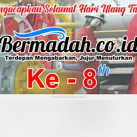
Pelantikan Bupati Siak
▴
▴