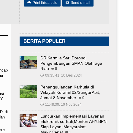
Print this article
Send e-mail

✉
BERITA POPULER
DR Karmila Sari Dorong
Pengembangan SMAN Olahraga
Riau
0
ncap
ur
09:35:41, 10 Des 2024
🕔
Penanggulangan Karhutla di
Wilayah Koramil 02/Sungai Apit,
asi
Jumat 8 November
0
HY
11:48:30, 10 Nov 2024
🕔
HY di
Luncurkan Implementasi Layanan
dan
Elektronik se-Bali,Menteri AHY:BPN
Siap Layani Masyarakat
nus
MakinCepat
1