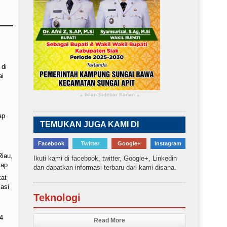
 di
ai
Iklan Sidebar Kanan
▴
▴
ap
TEMUKAN JUGA KAMI DI
Facebook
Twitter
Google+
Instagram
Riau,
Ikuti kami di facebook, twitter, Google+, Linkedin
kap
dan dapatkan informasi terbaru dari kami disana.
kat
asi
Teknologi
4
Read More