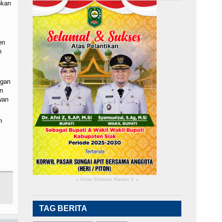
nkan
en
n
ngan
n
wan
n
Iklan Sidebar Kanan 2
▴
▴
TAG BERITA