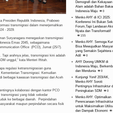
Demografi dan Kekayaan
Alam adalah Bahan Baka
Indonesia Maju
0
Menko AHY di ICI 2025:
 Presiden Republik Indonesia, Prabowo
Konferensi Ini Bukan Sek
formasi transmigrasi dalam menerjemahkan
Forum,Tapi Landasan Aks
24 - 2029.
Nyata dan Transformatif
155
laiman Suryanagara menegaskan transmigrasi
Menko AHY: Semoga Kur
ndonesia Emas 2045, sebagaimana
Bisa Mewujudkan Masyar
ommunication Office (PCO), Jumat (25/7).
yang Semakin Sejahtera 
Tapi arahnya jelas, transmigrasi kini adalah
Adil
0
M unggul,” kata Menteri Iftitah.
AHY Dorong UMKM di
Indonesia Maju, Berkemb
pa regulasi ketransmigrasian guna
dan Mendunia
0
 Kementerian Transmigrasi. Kemudian
Kunjungi Yonif 203/AK,
 di berbagai kawasan transmigrasi dari Aceh
Menko AHY Soroti
Pentingnya Infrastruktur 
pentingnya kolaborasi dengan kantor PCO
Peningkatan SDM
0
 transmigrasi yang tidak sekedar
Menko AHY: Optimalkan
nduduk ke berbagai daerah. Perpindahan
Perencanaan Infrastruktu
masyarakat maupun perpindahan secara fisik
untuk Maksimalkan Utilis
dan Dampak Ekonomi