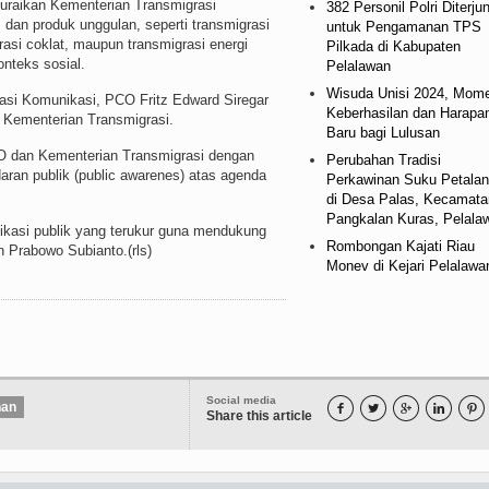
uraikan Kementerian Transmigrasi
382 Personil Polri Diterju
dan produk unggulan, seperti transmigrasi
untuk Pengamanan TPS
rasi coklat, maupun transmigrasi energi
Pilkada di Kabupaten
onteks sosial.
Pelalawan
Wisuda Unisi 2024, Mom
uasi Komunikasi, PCO Fritz Edward Siregar
Keberhasilan dan Harapa
n Kementerian Transmigrasi.
Baru bagi Lulusan
CO dan Kementerian Transmigrasi dengan
Perubahan Tradisi
aran publik (public awarenes) atas agenda
Perkawinan Suku Petala
di Desa Palas, Kecamata
Pangkalan Kuras, Pelala
nikasi publik yang terukur guna mendukung
Rombongan Kajati Riau
 Prabowo Subianto.(rls)
Monev di Kejari Pelalawa
Social media
han





Share this article