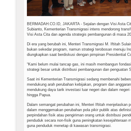
BERMADAH.CO.ID, JAKARTA - Sejalan dengan Visi Asta Cita
Subianto, Kementerian Transmigrasi intens mendorong trans
Visi Asta Cita dan agenda strategis pembangunan di masa 20
Di era yang berubah ini, Menteri Transmigrasi M. Iftitah Su
bukan sekedar program, namun strategi terobosan menuju I
diungkapkan saat berdiskusi dengan pimpinan Presidential C
“Kami belum mulai tancap gas, ini masih membangun fondasi. 
strategi besar untuk distribusi pembangunan dan penguatan SD
Saat ini Kementerian Transmigrasi sedang membenahi bebera
mendukung arah perubahan kebijakan, program dan anggaran
mendukung daya tarik investasi luar negeri dan dalam negeri
hingga Papua.
Dalam semangat perubahan ini, Menteri Iftitah menjelaskan 
dalam menggemakan perubahan pola pikir publik atas definisi
perpindahan fisik atau pengiriman orang untuk distribusi pe
penduduk secara non-fisik guna peningkatan kesejahteraan 
guna penduduk menetap di kawasan transmigrasi.