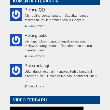
KOMENTAR TERAKHIR
PelangiQQ
Ah.. paling bentar ajaa tu - Dapatkan bonus
melimpah untuk member baru !! Hanya di ...
View Article

Pelangipoker
Semoga hukum dapat ditegakkan walaupun
melawan orang berduit - Dapatkan bonus untuk
member baru ...
View Article

Pokerpelangi
Udah dapat keja lain mungkin. Habis lama kali
diterima PNS - Poker online bonus terbesar untuk
...
View Article

VIDEO TERBARU