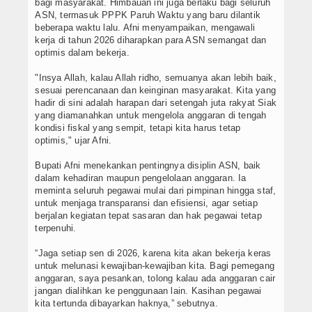
bagi masyarakat. Himbauan ini juga berlaku bagi seluruh
ASN, termasuk PPPK Paruh Waktu yang baru dilantik
beberapa waktu lalu. Afni menyampaikan, mengawali
kerja di tahun 2026 diharapkan para ASN semangat dan
optimis dalam bekerja.
"Insya Allah, kalau Allah ridho, semuanya akan lebih baik,
sesuai perencanaan dan keinginan masyarakat. Kita yang
hadir di sini adalah harapan dari setengah juta rakyat Siak
yang diamanahkan untuk mengelola anggaran di tengah
kondisi fiskal yang sempit, tetapi kita harus tetap
optimis," ujar Afni.
Bupati Afni menekankan pentingnya disiplin ASN, baik
dalam kehadiran maupun pengelolaan anggaran. Ia
meminta seluruh pegawai mulai dari pimpinan hingga staf,
untuk menjaga transparansi dan efisiensi, agar setiap
berjalan kegiatan tepat sasaran dan hak pegawai tetap
terpenuhi.
“Jaga setiap sen di 2026, karena kita akan bekerja keras
untuk melunasi kewajiban-kewajiban kita. Bagi pemegang
anggaran, saya pesankan, tolong kalau ada anggaran cair
jangan dialihkan ke penggunaan lain. Kasihan pegawai
kita tertunda dibayarkan haknya,” sebutnya.