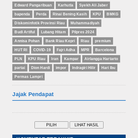
Edward Pangaribuan
Karhutla
Syekh Ali Jaber
bapenda
Perda
Rinai Bening Kasih
KPU
BMKG
Diskominfotik Provinsi Riau
Muhammadiyah
Budi Artiful
Lubang Hitam
Pilpres 2024
Annisa Pohan
Bank Riau Kepri
Riau
premium
HUT RI
COVID-19
Fajri Adha
MPR
Barcelona
PLN
KPU Riau
Iran
Kampar
Airlangga Hartarto
partai
Dion Hardi
impor
Indragiri Hilir
Hari Ibu
Permas Lampri
Jajak Pendapat