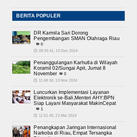
BERITA POPULER
DR Karmila Sari Dorong
Pengembangan SMAN Olahraga Riau
0
09:35:41, 10 Des 2024
🕔
Penanggulangan Karhutla di Wilayah
Koramil 02/Sungai Apit, Jumat 8
November
0
11:48:30, 10 Nov 2024
🕔
Luncurkan Implementasi Layanan
Elektronik se-Bali,Menteri AHY:BPN
Siap Layani Masyarakat MakinCepat
1
11:51:40, 22 Mei 2024
🕔
Penangkapan Jaringan Internasional
Narkoba di Riau, Empat Tersangka