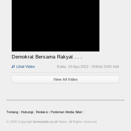
Demokrat Bersama Rakyat . . .
Lihat Video
Rabu, 10 Agu 2022 - Dilihat 2345 Kali

View All Video
Tentang
|
Hubungi
|
Redaksi
|
Pedoman Media Siber
|
© 2026 Copyright
bermadah.co.id
News. All Rights reserved.