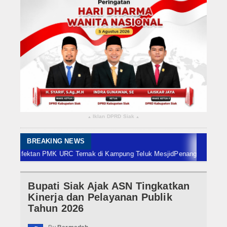
Rokan Hilir
Bengkalis
Meranti
Dumai
Indragiri Hulu
Iklan DPRD Siak
▴
▴
Indragiri Hilir
Kuansing
BREAKING NEWS
fektan PMK URC Ternak di Kampung Teluk Mesjid
Penanggulangan Karhutla
Siak
Bupati Siak Ajak ASN Tingkatkan
Nasional
Kinerja dan Pelayanan Publik
Internasional
Tahun 2026