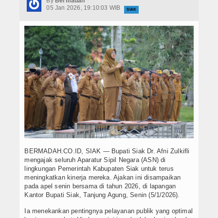
By
Bermadah
Hukrim
05 Jan 2026, 19:10:03 WIB
SIAK
Iptek
Politik
Berita Foto
Budaya & Pariwisata
Ekbis
Olahraga
BERMADAH.CO.ID, SIAK — Bupati Siak Dr. Afni Zulkifli
mengajak seluruh Aparatur Sipil Negara (ASN) di
lingkungan Pemerintah Kabupaten Siak untuk terus
meningkatkan kinerja mereka. Ajakan ini disampaikan
pada apel senin bersama di tahun 2026, di lapangan
Kantor Bupati Siak, Tanjung Agung, Senin (5/1/2026).
Ia menekankan pentingnya pelayanan publik yang optimal