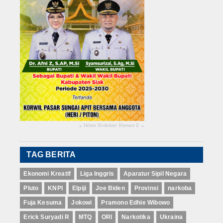
Iklan Sidebar Kanan 2
▴
▴
TAG BERITA
Ekonomi Kreatif
Liga Inggris
Aparatur Sipil Negara
Pluto
KNPI
Elpiji
Joe Biden
Provinsi
narkoba
Fuja Kesuma
Jokowi
Pramono Edhie Wibowo
Erick Suryadi R
MTQ
ORI
Narkotika
Ukraina