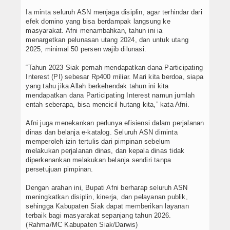
Ia minta seluruh ASN menjaga disiplin, agar terhindar dari
efek domino yang bisa berdampak langsung ke
masyarakat. Afni menambahkan, tahun ini ia
menargetkan pelunasan utang 2024, dan untuk utang
2025, minimal 50 persen wajib dilunasi.
“Tahun 2023 Siak pernah mendapatkan dana Participating
Interest (PI) sebesar Rp400 miliar. Mari kita berdoa, siapa
yang tahu jika Allah berkehendak tahun ini kita
mendapatkan dana Participating Interest namun jumlah
entah seberapa, bisa mencicil hutang kita,” kata Afni.
Afni juga menekankan perlunya efisiensi dalam perjalanan
dinas dan belanja e-katalog. Seluruh ASN diminta
memperoleh izin tertulis dari pimpinan sebelum
melakukan perjalanan dinas, dan kepala dinas tidak
diperkenankan melakukan belanja sendiri tanpa
persetujuan pimpinan.
Dengan arahan ini, Bupati Afni berharap seluruh ASN
meningkatkan disiplin, kinerja, dan pelayanan publik,
sehingga Kabupaten Siak dapat memberikan layanan
terbaik bagi masyarakat sepanjang tahun 2026.
(Rahma/MC Kabupaten Siak/Darwis)