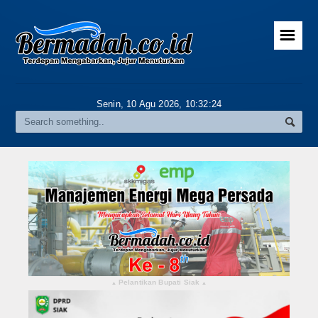
☰
Home
Advertorial
Senin, 10 Agu 2026,
10:32:25
Gallery
Riau
Daerah
Pekanbaru
Pelalawan
Kampar
Pelantikan Bupati Siak
▴
▴
Rokan Hulu