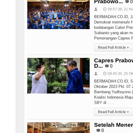
Prabowo...
0
09:57:38, 21 N
👤
🕔
BERMADAH.CO.ID, JAW
Demokrat memenuhi H
kedatangan Calon Pre
Subianto yang akan me
Pemenangan Capres Pr
Read Full Article
▸
Capres Prabo
D...
0
09:45:35, 25 O
👤
🕔
BERMADAH.CO.ID, SIAK
Oktober 2023 Pkl. 07.
Bambang Yudhoyono (
Koalisi Indonesia Maj
SBY di . . .
Read Full Article
▸
Setelah Mener
0