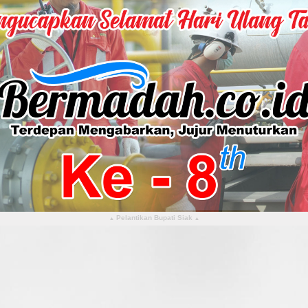
Pelantikan Bupati Siak
▴
▴