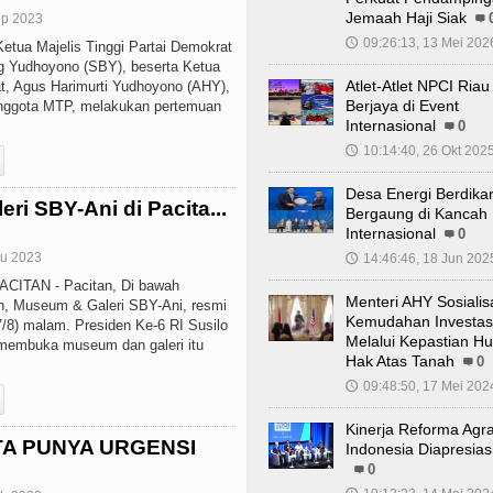
Jemaah Haji Siak
ep 2023
09:26:13, 13 Mei 202
🕔
ua Majelis Tinggi Partai Demokrat
 Yudhoyono (SBY), beserta Ketua
Atlet-Atlet NPCI Riau
, Agus Harimurti Yudhoyono (AHY),
Berjaya di Event
anggota MTP, melakukan pertemuan
Internasional
0
10:14:40, 26 Okt 202
🕔
Desa Energi Berdikar
ri SBY-Ani di Pacita...
Bergaung di Kancah
Internasional
0
gu 2023
14:46:46, 18 Jun 202
🕔
ITAN - Pacitan, Di bawah
Menteri AHY Sosialis
an, Museum & Galeri SBY-Ani, resmi
Kemudahan Investas
/8) malam. Presiden Ke-6 RI Susilo
Melalui Kepastian H
embuka museum dan galeri itu
Hak Atas Tanah
0
09:48:50, 17 Mei 202
🕔
Kinerja Reforma Agra
TA PUNYA URGENSI
Indonesia Diapresias
0