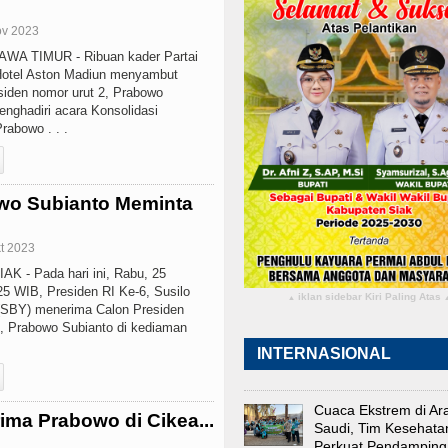
ov 2023
A TIMUR - Ribuan kader Partai
otel Aston Madiun menyambut
siden nomor urut 2, Prabowo
nghadiri acara Konsolidasi
abowo . . .
wo Subianto Meminta
kt 2023
 - Pada hari ini, Rabu, 25
25 WIB, Presiden RI Ke-6, Susilo
iklan sidebar Kiri Paling Atas
▴
SBY) menerima Calon Presiden
u, Prabowo Subianto di kediaman
INTERNASIONAL
Cuaca Ekstrem di Ar
ima Prabowo di Cikea...
Saudi, Tim Kesehata
Perkuat Pendampin