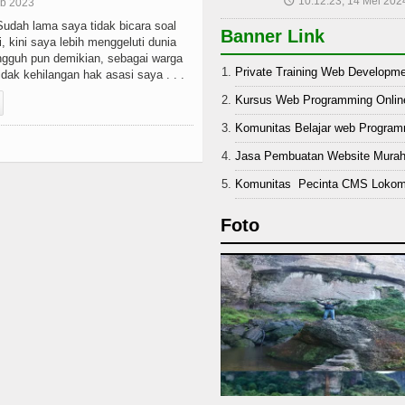
10:12:23, 14 Mei 202
🕔
eb 2023
ah lama saya tidak bicara soal
Banner Link
ri, kini saya lebih menggeluti dunia
ngguh pun demikian, sebagai warga
Private Training Web Developm
idak kehilangan hak asasi saya . . .
Kursus Web Programming Onlin
Komunitas Belajar web Progra
Jasa Pembuatan Website Mura
Komunitas Pecinta CMS Lokom
Foto