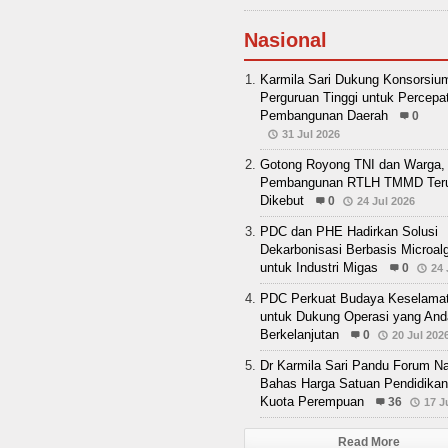
Nasional
Karmila Sari Dukung Konsorsiu
Perguruan Tinggi untuk Percepa
Pembangunan Daerah
0
31 Jul 2026
Gotong Royong TNI dan Warga,
Pembangunan RTLH TMMD Ter
Dikebut
0
24 Jul 2026
PDC dan PHE Hadirkan Solusi
Dekarbonisasi Berbasis Microal
untuk Industri Migas
0
24 
PDC Perkuat Budaya Keselama
untuk Dukung Operasi yang And
Berkelanjutan
0
20 Jul 202
Dr Karmila Sari Pandu Forum Na
Bahas Harga Satuan Pendidikan
Kuota Perempuan
36
17 J
Read More