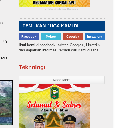
4
Iklan Sidebar Kanan
▴
▴
ent
TEMUKAN JUGA KAMI DI
e
Facebook
Twitter
Google+
Instagram
mming
Ikuti kami di facebook, twitter, Google+, Linkedin
h
dan dapatkan informasi terbaru dari kami disana.
edia
Teknologi
Read More