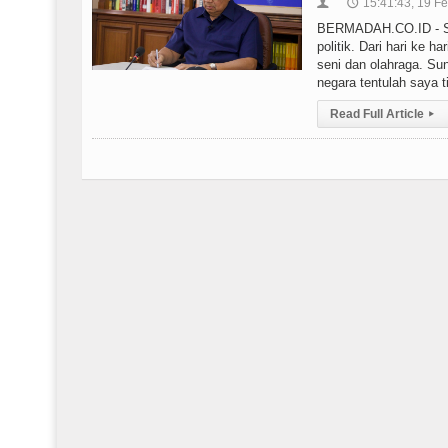
15:41:43, 19 F
👤
🕔
BERMADAH.CO.ID - Sud
politik. Dari hari ke ha
seni dan olahraga. Su
negara tentulah saya t
Read Full Article
▸