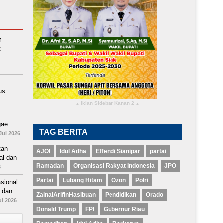
m
t
us
Iklan Sidebar Kanan 2
▴
▴
gae
TAG BERITA
Jul 2026
tan
AJOI
Idul Adha
Effendi Sianipar
partai
al dan
Ramadan
Organisasi Rakyat Indonesia
JPO
6
Partai
Lubang Hitam
Ozon
Polri
sional
 dan
ZainalArifinHasibuan
Pendidikan
Orado
ul 2026
Donald Trump
FPI
Gubernur Riau