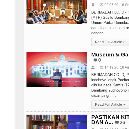
09:05:20, 18 S
👤
🕔
BERMADAH.CO.ID - Ket
(MTP) Susilo Bambang
Umum Partai Demokrat
dan didampingi para 
dengan . . .
Read Full Article
▸
Museum & Gale
0
14:19:26, 18 A
👤
🕔
BERMADAH.CO.ID, PAC
indahnya langit Pacit
dibuka pada Kamis (17
Bambang Yudhoyono m
didampingi . . .
Read Full Article
▸
PASTIKAN KI
DAN A...
26