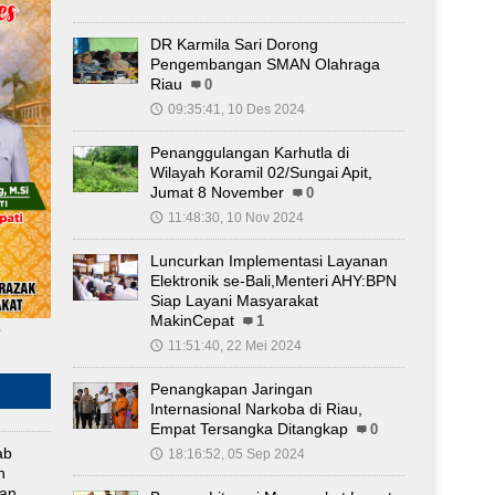
DR Karmila Sari Dorong
Pengembangan SMAN Olahraga
Riau
0
09:35:41, 10 Des 2024
🕔
Penanggulangan Karhutla di
Wilayah Koramil 02/Sungai Apit,
Jumat 8 November
0
11:48:30, 10 Nov 2024
🕔
Luncurkan Implementasi Layanan
Elektronik se-Bali,Menteri AHY:BPN
Siap Layani Masyarakat
MakinCepat
1
▴
11:51:40, 22 Mei 2024
🕔
Penangkapan Jaringan
Internasional Narkoba di Riau,
Empat Tersangka Ditangkap
0
ab
18:16:52, 05 Sep 2024
🕔
n
gan