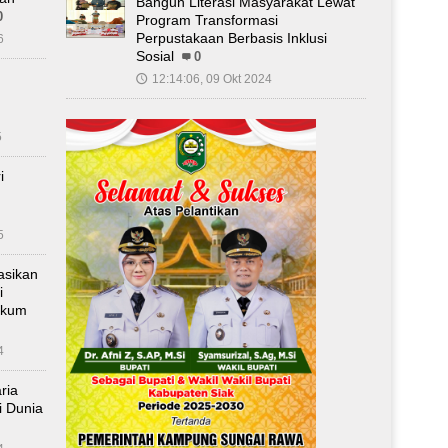
Bangun Literasi Masyarakat Lewat
0
Program Transformasi
Perpustakaan Berbasis Inklusi
6
Sosial
0
12:14:06, 09 Okt 2024
🕔
5
i
5
asikan
i
ukum
4
ria
i Dunia