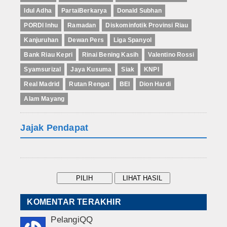
Idul Adha
PartaiBerkarya
Donald Subhan
PORDI Inhu
Ramadan
Diskominfotik Provinsi Riau
Kanjuruhan
Dewan Pers
Liga Spanyol
Bank Riau Kepri
Rinai Bening Kasih
Valentino Rossi
Syamsurizal
Jaya Kusuma
Siak
KNPI
Real Madrid
Rutan Rengat
BEI
Dion Hardi
Alam Mayang
Jajak Pendapat
KOMENTAR TERAKHIR
PelangiQQ