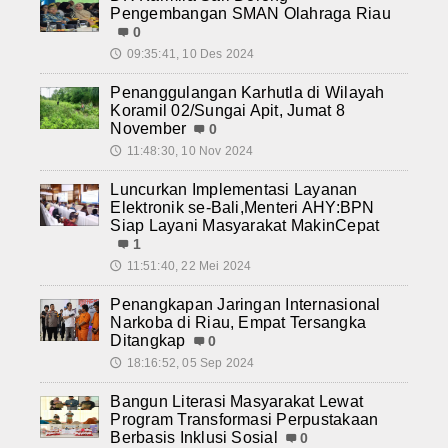
Pengembangan SMAN Olahraga Riau
0
09:35:41, 10 Des 2024
🕔
Penanggulangan Karhutla di Wilayah
Koramil 02/Sungai Apit, Jumat 8
November
0
11:48:30, 10 Nov 2024
🕔
Luncurkan Implementasi Layanan
Elektronik se-Bali,Menteri AHY:BPN
Siap Layani Masyarakat MakinCepat
1
11:51:40, 22 Mei 2024
🕔
Penangkapan Jaringan Internasional
Narkoba di Riau, Empat Tersangka
Ditangkap
0
18:16:52, 05 Sep 2024
🕔
Bangun Literasi Masyarakat Lewat
Program Transformasi Perpustakaan
Berbasis Inklusi Sosial
0