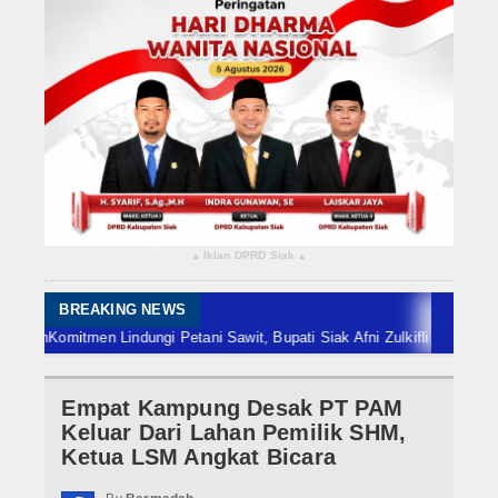
Rokan Hilir
Bengkalis
Meranti
Dumai
Indragiri Hulu
Iklan DPRD Siak
▴
▴
Indragiri Hilir
Kuansing
BREAKING NEWS
Komitmen Lindungi Petani Sawit, Bupati Siak Afni Zulkifli Raih Pengharg
Siak
Empat Kampung Desak PT PAM
Nasional
Keluar Dari Lahan Pemilik SHM,
Internasional
Ketua LSM Angkat Bicara