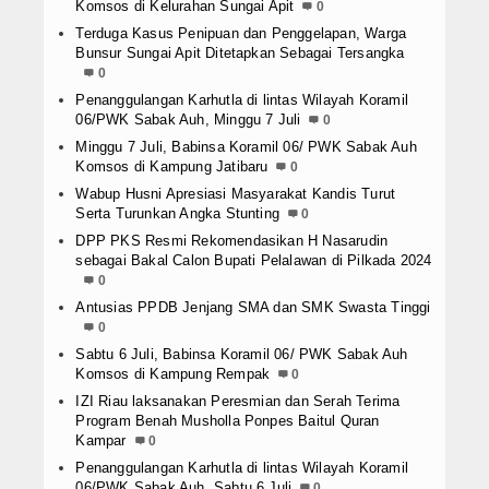
Komsos di Kelurahan Sungai Apit
0
Terduga Kasus Penipuan dan Penggelapan, Warga
Bunsur Sungai Apit Ditetapkan Sebagai Tersangka
0
Penanggulangan Karhutla di lintas Wilayah Koramil
06/PWK Sabak Auh, Minggu 7 Juli
0
Minggu 7 Juli, Babinsa Koramil 06/ PWK Sabak Auh
Komsos di Kampung Jatibaru
0
Wabup Husni Apresiasi Masyarakat Kandis Turut
Serta Turunkan Angka Stunting
0
DPP PKS Resmi Rekomendasikan H Nasarudin
sebagai Bakal Calon Bupati Pelalawan di Pilkada 2024
0
Antusias PPDB Jenjang SMA dan SMK Swasta Tinggi
0
Sabtu 6 Juli, Babinsa Koramil 06/ PWK Sabak Auh
Komsos di Kampung Rempak
0
IZI Riau laksanakan Peresmian dan Serah Terima
Program Benah Musholla Ponpes Baitul Quran
Kampar
0
Penanggulangan Karhutla di lintas Wilayah Koramil
06/PWK Sabak Auh, Sabtu 6 Juli
0