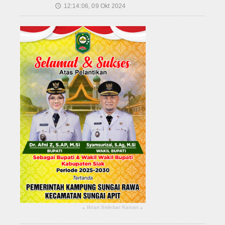
12:14:06, 09 Okt 2024
🕔
Iklan Sidebar Kanan
▴
▴