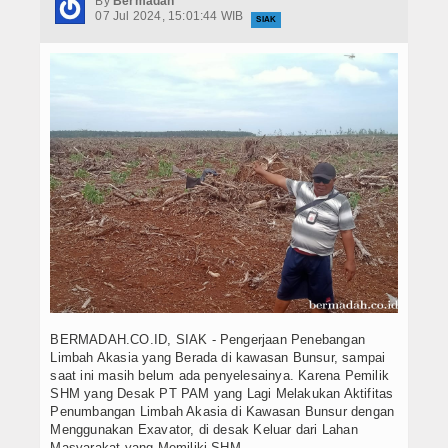
By
Bermadah
Hukrim
07 Jul 2024, 15:01:44 WIB
SIAK
Iptek
Politik
Berita Foto
Budaya & Pariwisata
Ekbis
Olahraga
BERMADAH.CO.ID, SIAK - Pengerjaan Penebangan
Limbah Akasia yang Berada di kawasan Bunsur, sampai
saat ini masih belum ada penyelesainya. Karena Pemilik
SHM yang Desak PT PAM yang Lagi Melakukan Aktifitas
Penumbangan Limbah Akasia di Kawasan Bunsur dengan
Menggunakan Exavator, di desak Keluar dari Lahan
Masyarakat yang Memiliki SHM.