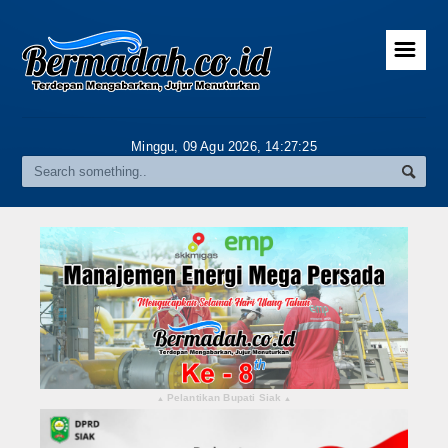
☰
Home
Advertorial
Minggu, 09 Agu 2026,
14:27:26
Gallery
Riau
Daerah
Pekanbaru
Pelalawan
Kampar
Pelantikan Bupati Siak
▴
▴
Rokan Hulu