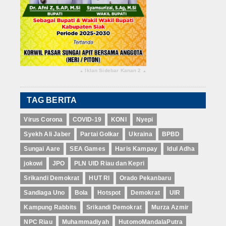
Iklan Sidebar Kanan 2
▴
▴
TAG BERITA
Virus Corona
COVID-19
KONI
Nyepi
Syekh Ali Jaber
Partai Golkar
Ukraina
BPBD
Sungai Aare
SEA Games
Haris Kampay
Idul Adha
jokowi
JPO
PLN UID Riau dan Kepri
Srikandi Demokrat
HUT RI
Orado Pekanbaru
Sandiaga Uno
Bola
Hotspot
Demokrat
UIR
Kampung Rabbits
Srikandi Demokrat
Murza Azmir
NPC Riau
Muhammadiyah
HutomoMandalaPutra