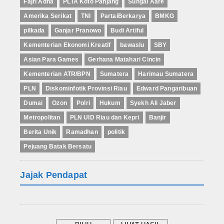
Fajri Adha
PLTA Koto Panjang
Sungai Aare
Amerika Serikat
TNI
PartaiBerkarya
BMKG
pilkada
Ganjar Pranowo
Budi Artiful
Kementerian Ekonomi Kreatif
bawaslu
SBY
Asian Para Games
Gerhana Matahari Cincin
Kementerian ATR/BPN
Sumatera
Harimau Sumatera
PLN
Diskominfotik Provinsi Riau
Edward Pangaribuan
Dumai
Ozon
Polri
Hukum
Syekh Ali Jaber
Metropolitan
PLN UID Riau dan Kepri
Banjir
Berita Unik
Ramadhan
politik
Pejuang Batak Bersatu
Jajak Pendapat