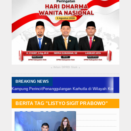
Rokan Hilir
Bengkalis
Meranti
Dumai
Indragiri Hulu
Iklan DPRD Siak
▴
▴
Indragiri Hilir
Kuansing
BREAKING NEWS
 Perincit
Penanggulangan Karhutla di Wilayah Koramil 02/Sungai Apit, Sab
Siak
BERITA TAG "LISTYO SIGIT PRABOWO"
Nasional
Internasional