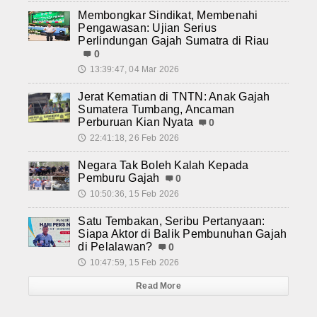
Membongkar Sindikat, Membenahi
Pengawasan: Ujian Serius
Perlindungan Gajah Sumatra di Riau
0
13:39:47, 04 Mar 2026
🕔
Jerat Kematian di TNTN: Anak Gajah
Sumatera Tumbang, Ancaman
Perburuan Kian Nyata
0
22:41:18, 26 Feb 2026
🕔
Negara Tak Boleh Kalah Kepada
Pemburu Gajah
0
10:50:36, 15 Feb 2026
🕔
Satu Tembakan, Seribu Pertanyaan:
Siapa Aktor di Balik Pembunuhan Gajah
di Pelalawan?
0
10:47:59, 15 Feb 2026
🕔
Read More