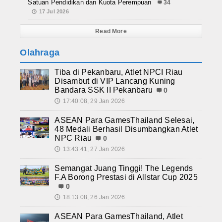
Satuan Pendidikan dan Kuota Perempuan
34
17 Jul 2026
Read More
Olahraga
Tiba di Pekanbaru, Atlet NPCI Riau
Disambut di VIP Lancang Kuning
Bandara SSK II Pekanbaru
0
17:40:08, 29 Jan 2026
🕔
ASEAN Para GamesThailand Selesai,
48 Medali Berhasil Disumbangkan Atlet
NPC Riau
0
13:43:41, 27 Jan 2026
🕔
Semangat Juang Tinggi! The Legends
F.A Borong Prestasi di Allstar Cup 2025
0
18:13:08, 26 Jan 2026
🕔
ASEAN Para GamesThailand, Atlet