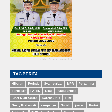
Iklan Sidebar Kanan 2
▴
▴
TAG BERITA
Hiburan
Perindo
Syamsurizal
MPR
Pertamina
pengedar
PATEN
Riau
Fuad Santoso
Siber Riau Award
Koronavirus
Film
Gesty Prabowati
kampanye
Suriah
jokowi
Partai