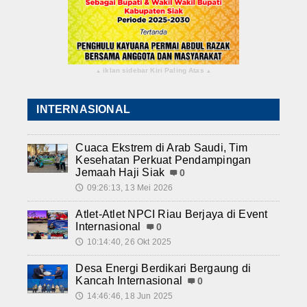
iklan sidebar Kiri Paling Atas
▴
▴
INTERNASIONAL
Cuaca Ekstrem di Arab Saudi, Tim
Kesehatan Perkuat Pendampingan
Jemaah Haji Siak
0
09:26:13, 13 Mei 2026
🕔
Atlet-Atlet NPCI Riau Berjaya di Event
Internasional
0
10:14:40, 26 Okt 2025
🕔
Desa Energi Berdikari Bergaung di
Kancah Internasional
0
14:46:46, 18 Jun 2025
🕔