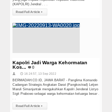
(KAPOLRI) Jendral . . .
Read Full Article
▸
Kapolri Jadi Warga Kehormatan
Kos...
0
16:24:57, 13 Sep 2022
👤
🕔
BERMADAH.CO.ID, JAWA BARAT - Panglima Komando
Cadangan Strategis Angkatan Darat (Pangkostrad) Letjen
Maruli Simanjuntak mengukuhkan Kapolri Jenderal Listyo
Sigit Prabowo sebagai warga kehormatan keluarga besar .
. .
Read Full Article
▸