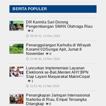
BERITA POPULER
DR Karmila Sari Dorong
Pengembangan SMAN Olahraga Riau
0
09:35:41, 10 Des 2024
🕔
Penanggulangan Karhutla di Wilayah
Koramil 02/Sungai Apit, Jumat 8
November
0
11:48:30, 10 Nov 2024
🕔
Luncurkan Implementasi Layanan
Elektronik se-Bali,Menteri AHY:BPN
Siap Layani Masyarakat MakinCepat
1
11:51:40, 22 Mei 2024
🕔
Penangkapan Jaringan Internasional
Narkoba di Riau, Empat Tersangka
Ditangkap
0