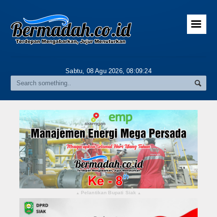
☰
Home
Advertorial
Sabtu, 08 Agu 2026,
08:09:26
Gallery
Riau
Daerah
Pekanbaru
Pelalawan
Kampar
Pelantikan Bupati Siak
▴
▴
Rokan Hulu