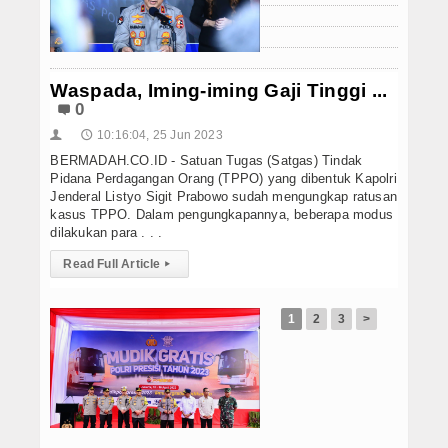
Hukrim
Iptek
Waspada, Iming-iming Gaji Tinggi ...
Politik
0
Berita Foto
10:16:04, 25 Jun 2023
👤
🕔
BERMADAH.CO.ID - Satuan Tugas (Satgas) Tindak
Budaya & Pariwisata
Pidana Perdagangan Orang (TPPO) yang dibentuk Kapolri
Jenderal Listyo Sigit Prabowo sudah mengungkap ratusan
kasus TPPO. Dalam pengungkapannya, beberapa modus
Ekbis
dilakukan para . . .
Olahraga
Read Full Article
▸
1
2
3
>