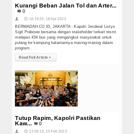
Kurangi Beban Jalan Tol dan Arter...
0
18:19:24, 18 Apr 2023
👤
🕔
BERMADAH.CO.ID, JAKARTA - Kapolri Jenderal Listyo
Sigit Prabowo bersama dengan stakeholder terkait resmi
melepas 434 bus yang mengangkut masyarakat untuk
pulang ke kampung halamannya masing-masing dalam
program . . .
Read Full Article
▸
Tutup Rapim, Kapolri Pastikan
Kaw...
0
13:58:13, 10 Feb 2023
👤
🕔