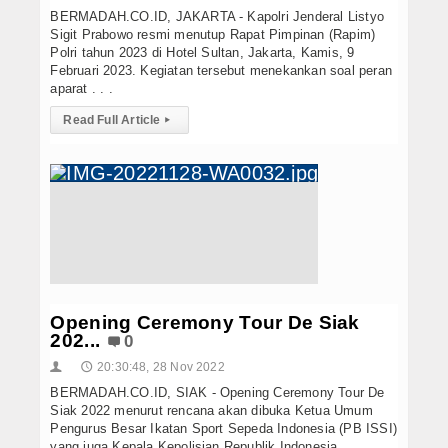
BERMADAH.CO.ID, JAKARTA - Kapolri Jenderal Listyo
Sigit Prabowo resmi menutup Rapat Pimpinan (Rapim)
Polri tahun 2023 di Hotel Sultan, Jakarta, Kamis, 9
Februari 2023. Kegiatan tersebut menekankan soal peran
aparat . . .
Read Full Article
▸
Opening Ceremony Tour De Siak
202...
0
20:30:48, 28 Nov 2022
👤
🕔
BERMADAH.CO.ID, SIAK - Opening Ceremony Tour De
Siak 2022 menurut rencana akan dibuka Ketua Umum
Pengurus Besar Ikatan Sport Sepeda Indonesia (PB ISSI)
yang juga Kepala Kepolisian Republik Indonesia