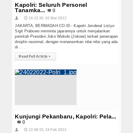
Kapolri: Seluruh Personel
Tanamka...
0
16:22:30, 02 Mar 2022
👤
🕔
JAKARTA, BERMADAH.CO.ID - Kapolri Jenderal Listyo
Sigit Prabowo meminta jajarannya untuk menjalankan
perintah Presiden Joko Widodo (Jokowi) terkait penerapan
disiplin nasional, dengan menanamkan nilai-nilai yang ada
di . . .
Read Full Article
▸
Kunjungi Pekanbaru, Kapolri: Pela...
0
22:06:15, 24 Feb 2022
👤
🕔