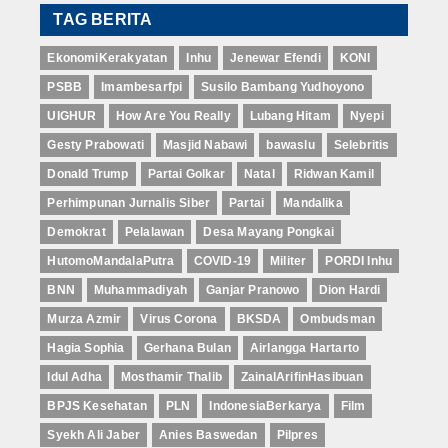
TAG BERITA
EkonomiKerakyatan
Inhu
Jenewar Efendi
KONI
PSBB
Imambesarfpi
Susilo Bambang Yudhoyono
UIGHUR
How Are You Really
Lubang Hitam
Nyepi
Gesty Prabowati
Masjid Nabawi
bawaslu
Selebritis
Donald Trump
Partai Golkar
Natal
Ridwan Kamil
Perhimpunan Jurnalis Siber
Partai
Mandalika
Demokrat
Pelalawan
Desa Mayang Pongkai
HutomoMandalaPutra
COVID-19
Militer
PORDI Inhu
BNN
Muhammadiyah
Ganjar Pranowo
Dion Hardi
Murza Azmir
Virus Corona
BKSDA
Ombudsman
Hagia Sophia
Gerhana Bulan
Airlangga Hartarto
Idul Adha
Mosthamir Thalib
ZainalArifinHasibuan
BPJS Kesehatan
PLN
IndonesiaBerkarya
Film
Syekh Ali Jaber
Anies Baswedan
Pilpres