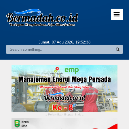
☰
Home
Advertorial
Jumat, 07 Agu 2026,
19:52:39
Gallery
Riau
Daerah
Pekanbaru
Pelalawan
Kampar
Pelantikan Bupati Siak
▴
▴
Rokan Hulu