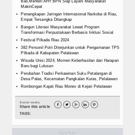
Bali,Menteri AHY:BPN Siap Layani Masyarakat
MakinCepat
Penangkapan Jaringan Internasional Narkoba di Riau,
Empat Tersangka Ditangkap
Bangun Literasi Masyarakat Lewat Program
Transformasi Perpustakaan Berbasis Inklusi Sosial
Festival Pilkada Riau 2024
382 Personil Polri Diterjunkan untuk Pengamanan TPS
Pilkada di Kabupaten Pelalawan
Wisuda Unisi 2024, Momen Keberhasilan dan Harapan
Baru bagi Lulusan
Perubahan Tradisi Perkawinan Suku Petalangan di
Desa Palas, Kecamatan Pangkalan Kuras, Pelalawan
Rombongan Kajati Riau Monev di Kejari Pelalawan
Social media





Share this article
TAGS: