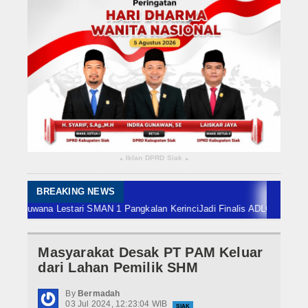
Rokan Hilir
Bengkalis
Meranti
Dumai
Indragiri Hulu
Iklan DPRD Siak
▴
▴
Indragiri Hilir
Kuansing
BREAKING NEWS
wana Lestari SMAN 1 Pangkalan Kerinci
Jadi Finalis ADLG Awards, Sekdapr
Siak
Masyarakat Desak PT PAM Keluar
Nasional
dari Lahan Pemilik SHM
Internasional
By
Bermadah
03 Jul 2024, 12:23:04 WIB
SIAK