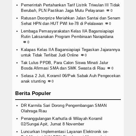
Pemerintah Pertahankan Tarif Listrik Triwulan III Tidak
Berubah, PLN Pastikan Jaga Mutu Pelayanan
0
Ratusan Doorprize Meriahkan Jalan Santai dan Senam
Sehat HPN dan HUT PWI ke-78 di Pelalawan
0
Lembaga Pemasyarakatan Kelas IIA Bagansiapiapi
Rutin Laksanakan Program Pembinaan Narapidana
0
Kalapas Kelas IIA Bagansiapiapi Tegaskan Jajarannya
untuk Tidak Terlibat Judi Online
0
Tak Lulus PPDB, Para Calon Siswa Minati Jalur
Bosda Afirmasi SMA dan SMK Swasta di Riau
0
Selasa 2 Juli, Koramil 06/Pwk Sabak Auh Pengecekan
anak stunting
0
Berita Populer
DR Karmila Sari Dorong Pengembangan SMAN
Olahraga Riau
Penanggulangan Karhutla di Wilayah Koramil
02/Sungai Apit, Jumat 8 November
Luncurkan Implementasi Layanan Elektronik se-