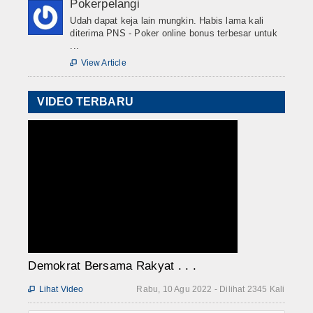
Pokerpelangi
Udah dapat keja lain mungkin. Habis lama kali
diterima PNS - Poker online bonus terbesar untuk
...
View Article

VIDEO TERBARU
Demokrat Bersama Rakyat . . .
Lihat Video
Rabu, 10 Agu 2022 - Dilihat 2345 Kali
