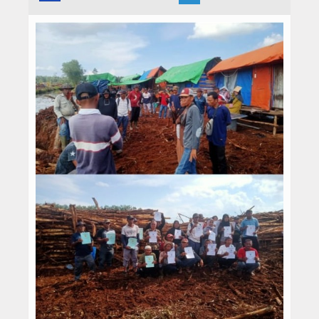
Hukrim
Iptek
Politik
Berita Foto
Budaya & Pariwisata
Ekbis
Olahraga