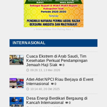
iklan sidebar Kiri Paling Atas
▴
▴
INTERNASIONAL
Cuaca Ekstrem di Arab Saudi, Tim
Kesehatan Perkuat Pendampingan
Jemaah Haji Siak
0
09:26:13, 13 Mei 2026
🕔
Atlet-Atlet NPCI Riau Berjaya di Event
Internasional
0
10:14:40, 26 Okt 2025
🕔
Desa Energi Berdikari Bergaung di
Kancah Internasional
0