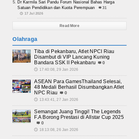
Dr Karmila Sari Pandu Forum Nasional Bahas Harga
Satuan Pendidikan dan Kuota Perempuan
31
17 Jul 2026
Read More
Olahraga
Tiba di Pekanbaru, Atlet NPCI Riau
Disambut di VIP Lancang Kuning
Bandara SSK II Pekanbaru
0
17:40:08, 29 Jan 2026
🕔
ASEAN Para GamesThailand Selesai,
48 Medali Berhasil Disumbangkan Atlet
NPC Riau
0
13:43:41, 27 Jan 2026
🕔
Semangat Juang Tinggi! The Legends
F.A Borong Prestasi di Allstar Cup 2025
0
18:13:08, 26 Jan 2026
🕔