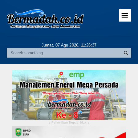
☰
Home
Advertorial
Jumat, 07 Agu 2026,
11:26:38
Gallery
Riau
Daerah
Pekanbaru
Pelalawan
Kampar
Pelantikan Bupati Siak
▴
▴
Rokan Hulu