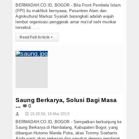
BERMADAH.CO.ID, BOGOR - Bila Front Pembela Islam
(FPI) itu makhluk bernyawa, Pesantren Alam dan
Agrokultural Markaz Syariah barangkali adalah wajah
lembut organisasi penggerak amar ma’ruf nahi munkar
tersebut. . . .
Read Full Article
▸
Saung Berkarya, Solusi Bagi Masa
...
0
10:26:58, 18 Mar 2019
👤
🕔
BERMADAH.CO.ID, BOGOR - Sempatkan berkunjung ke
Saung Berkarya di Hambalang, Kabupaten Bogor, yang
dibangun Hutomo Manda Putra, alias Tommy Soeharto.
Anda pasti akan terkesan dan sepakat dengan pendapat