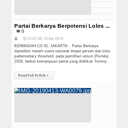
Hukrim
Iptek
Partai Berkarya Berpotensi Lolos ...
Politik
0
Berita Foto
21:07:38, 13 Apr 2019
👤
🕔
BERMADAH.CO.ID, JAKARTA - Partai Berkarya
Budaya & Pariwisata
diprediksi meraih suara nasional empat persen dan lolos
parlementary threshold pada pemilihan umum (Pemilu)
2019, berkat kemampuan partai yang didirikan Tommy . .
Ekbis
.
Olahraga
Read Full Article
▸