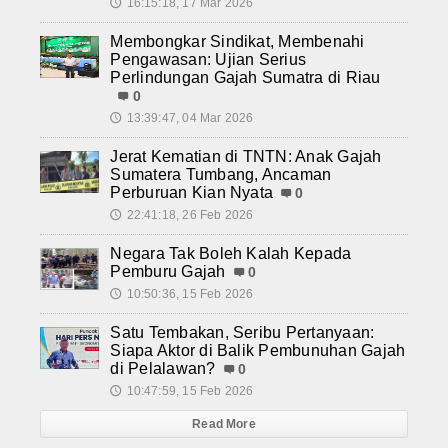
16:15:18, 17 Mar 2026
🕔
Membongkar Sindikat, Membenahi
Pengawasan: Ujian Serius
Perlindungan Gajah Sumatra di Riau
0
13:39:47, 04 Mar 2026
🕔
Jerat Kematian di TNTN: Anak Gajah
Sumatera Tumbang, Ancaman
Perburuan Kian Nyata
0
22:41:18, 26 Feb 2026
🕔
Negara Tak Boleh Kalah Kepada
Pemburu Gajah
0
10:50:36, 15 Feb 2026
🕔
Satu Tembakan, Seribu Pertanyaan:
Siapa Aktor di Balik Pembunuhan Gajah
di Pelalawan?
0
10:47:59, 15 Feb 2026
🕔
Read More