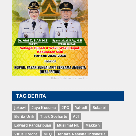
Iklan Sidebar Kanan 2
▴
▴
TAG BERITA
jokowi
Jaya Kusuma
JPO
Yahudi
Sulastri
Berita Unik
Titiek Soeharto
AJI
Edward Pangaribuan
Muslimat NU
Makkah
Virus Corona
MTQ
Tentara Nasional Indonesia