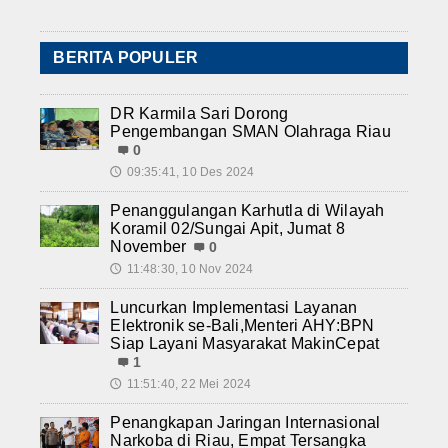
BERITA POPULER
DR Karmila Sari Dorong
Pengembangan SMAN Olahraga Riau
0
09:35:41, 10 Des 2024
🕔
Penanggulangan Karhutla di Wilayah
Koramil 02/Sungai Apit, Jumat 8
November
0
11:48:30, 10 Nov 2024
🕔
Luncurkan Implementasi Layanan
Elektronik se-Bali,Menteri AHY:BPN
Siap Layani Masyarakat MakinCepat
1
11:51:40, 22 Mei 2024
🕔
Penangkapan Jaringan Internasional
Narkoba di Riau, Empat Tersangka