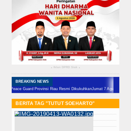
Rokan Hilir
Bengkalis
Meranti
Dumai
Indragiri Hulu
Iklan DPRD Siak
▴
▴
Indragiri Hilir
Kuansing
BREAKING NEWS
 Guard Provinsi Riau Resmi Dikukuhkan
Jumat 7 Agustus, Babinsa Korami
Siak
BERITA TAG "TUTUT SOEHARTO"
Nasional
Internasional