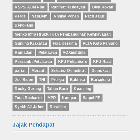
KSPSI AGN Riau
Rahmat Handayani
Blok Rokan
Perda
NasDem
Annisa Pohan
Pacu Jalur
Bengkalis
Menko Infrastruktur dan Pembangunan Kewilayahan
Gunung Krakatau
Fuja Kesuma
PLTA Koto Panjang
Ramadan
Pelalawan
VOXinstitute
Persambi Pelalawan
KPU Pekanbaru
KPU Riau
partai
Meranti
Srikandi Demokrat
Demokrat
Joe Biden
TNI
Proliga
Babinsa
Barcelona
Rocky Gerung
Tahun Baru
Kuansing
Tutut Soeharto
MPR
Kampar
Satpol PP
Syekh Ali Jaber
Rusdinur
Jajak Pendapat