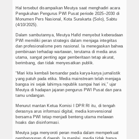
Hal tersebut disampaikan Meutya saat menghadiri acara
Pengukuhan Pengurus PWI Pusat periode 2025–2030 di
Monumen Pers Nasional, Kota Surakarta (Solo), Sabtu
(4/10/2025).
Dalam sambutannya, Meutya Hafid menyebut keberadaan
PWI memiliki peran strategis dalam menjaga integritas
dan profesionalisme pers nasional. Ia menegaskan bahwa
pembinaan terhadap wartawan, terutama di media arus
utama, sangat penting agar pemberitaan tetap akurat,
berimbang, dan tidak menyesatkan publik.
“Mari kita kembali bersandar pada karya-karya jurnalistik
yang patuh pada etika. Media mainstream telah menjaga
bangsa ini sejak lahirnya republik sampai hari ini,” ujar
Meutya di hadapan jajaran pengurus PWI Pusat dan para
tamu undangan.
Menurut mantan Ketua Komisi I DPR RI itu, di tengah
derasnya arus informasi digital, media konvensional
bersama PWI tetap menjadi benteng utama melawan
hoaks dan disinformasi.
Meutya juga menyoroti peran media dalam memperkuat
pembangunan di daerah. Ia menilai, media tidak hanya