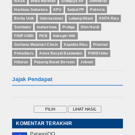
NASA
Indra Warman
Sriwijaya Air
Demokrat
Harimau Sumatera
KPU
Satpol PP
Polresta
Berita Unik
Internasional
Lubang Hitam
ASITA Riau
Sembako
mahasiswa
Proliga
Dion Hardi
FISIP UNRI
PKB
Indragiri Hilir
Gerhana Matahari Cincin
Kapolda Riau
Provinsi
Pekanbaru
Anies Rasyid Baswedan
PORDI Inhu
Hiburan
Pejuang Batak Bersatu
Jokowi
Jajak Pendapat
KOMENTAR TERAKHIR
PelangiQQ