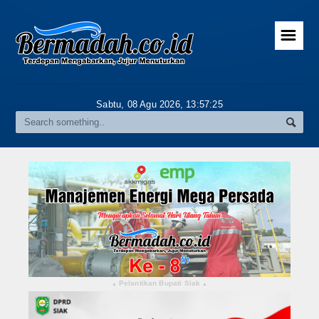
☰
Home
Advertorial
Sabtu, 08 Agu 2026,
13:57:25
Gallery
Riau
Daerah
Pekanbaru
Pelalawan
Kampar
Pelantikan Bupati Siak
▴
▴
Rokan Hulu