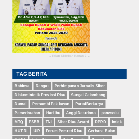
Iklan Sidebar Kanan 2
▴
▴
TAG BERITA
Babinsa
Rengat
Perhimpunan Jurnalis Siber
Diskominfotik Provinsi Riau
Sungai Gelombang
Dumai
Persambi Pelalawan
PartaiBerkarya
Pemerintahan
Hari Ibu
Anggi Destriono
panwaslu
MTQ
PSBB
TNI
Siber Riau Award
DPRD
Imlek
HUT RI
UIR
Forum Pemred Riau
Gerhana Bulan