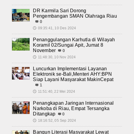
DR Karmila Sari Dorong
Pengembangan SMAN Olahraga Riau
0
09:35:41, 10 Des 2024
🕔
Penanggulangan Karhutla di Wilayah
Koramil 02/Sungai Apit, Jumat 8
November
0
11:48:30, 10 Nov 2024
🕔
Luncurkan Implementasi Layanan
Elektronik se-Bali,Menteri AHY:BPN
Siap Layani Masyarakat MakinCepat
1
11:51:40, 22 Mei 2024
🕔
Penangkapan Jaringan Internasional
Narkoba di Riau, Empat Tersangka
Ditangkap
0
18:16:52, 05 Sep 2024
🕔
Bangun Literasi Masyarakat Lewat