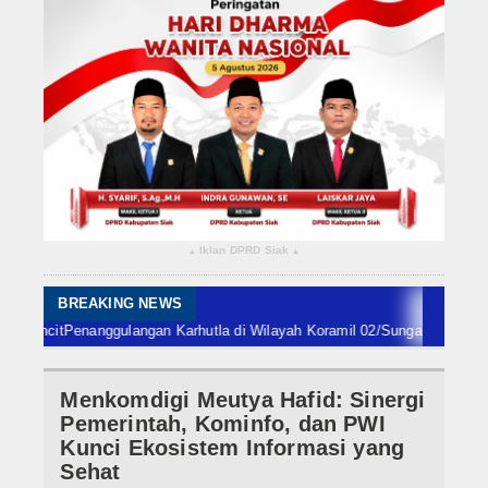
Rokan Hilir
Bengkalis
Meranti
Dumai
Indragiri Hulu
Iklan DPRD Siak
▴
▴
Indragiri Hilir
Kuansing
BREAKING NEWS
it
Penanggulangan Karhutla di Wilayah Koramil 02/Sungai Apit, Sabtu 8 Ag
Siak
Menkomdigi Meutya Hafid: Sinergi
Nasional
Pemerintah, Kominfo, dan PWI
Internasional
Kunci Ekosistem Informasi yang
Sehat