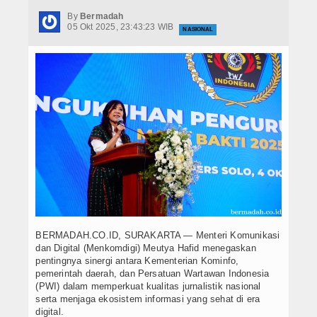
Hukrim
By
Bermadah
05 Okt 2025, 23:43:23 WIB
NASIONAL
Iptek
Politik
Berita Foto
Budaya & Pariwisata
Ekbis
Olahraga
BERMADAH.CO.ID, SURAKARTA — Menteri Komunikasi
dan Digital (Menkomdigi) Meutya Hafid menegaskan
pentingnya sinergi antara Kementerian Kominfo,
pemerintah daerah, dan Persatuan Wartawan Indonesia
(PWI) dalam memperkuat kualitas jurnalistik nasional
serta menjaga ekosistem informasi yang sehat di era
digital.