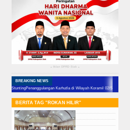
Rokan Hilir
Bengkalis
Meranti
Dumai
Indragiri Hulu
Iklan DPRD Siak
▴
▴
Indragiri Hilir
Kuansing
BREAKING NEWS
Penanggulangan Karhutla di Wilayah Koramil 02/Sungai Apit Jumat 7 Agust
Siak
BERITA TAG "ROKAN HILIR"
Nasional
Internasional