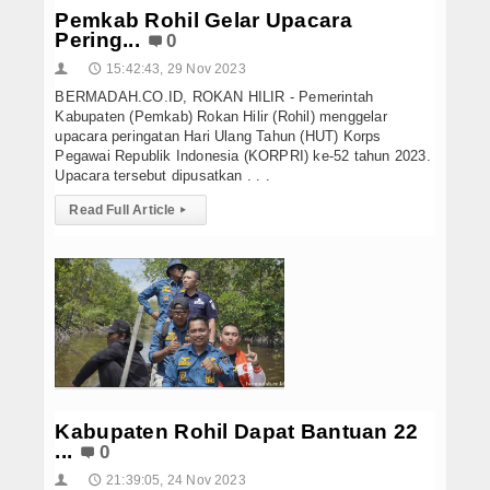
Pemkab Rohil Gelar Upacara
Pering...
0
15:42:43, 29 Nov 2023
👤
🕔
BERMADAH.CO.ID, ROKAN HILIR - Pemerintah
Kabupaten (Pemkab) Rokan Hilir (Rohil) menggelar
upacara peringatan Hari Ulang Tahun (HUT) Korps
Pegawai Republik Indonesia (KORPRI) ke-52 tahun 2023.
Upacara tersebut dipusatkan . . .
Read Full Article
▸
Kabupaten Rohil Dapat Bantuan 22
...
0
21:39:05, 24 Nov 2023
👤
🕔