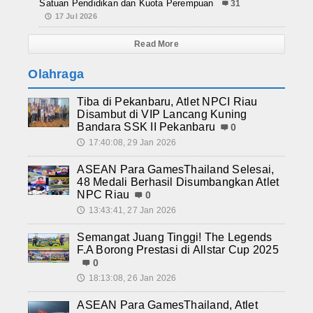
Satuan Pendidikan dan Kuota Perempuan
31
17 Jul 2026
Read More
Olahraga
Tiba di Pekanbaru, Atlet NPCI Riau
Disambut di VIP Lancang Kuning
Bandara SSK II Pekanbaru
0
17:40:08, 29 Jan 2026
🕔
ASEAN Para GamesThailand Selesai,
48 Medali Berhasil Disumbangkan Atlet
NPC Riau
0
13:43:41, 27 Jan 2026
🕔
Semangat Juang Tinggi! The Legends
F.A Borong Prestasi di Allstar Cup 2025
0
18:13:08, 26 Jan 2026
🕔
ASEAN Para GamesThailand, Atlet