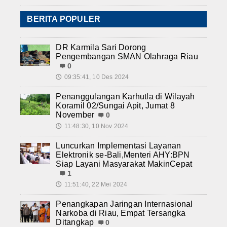
BERITA POPULER
DR Karmila Sari Dorong
Pengembangan SMAN Olahraga Riau
0
09:35:41, 10 Des 2024
🕔
Penanggulangan Karhutla di Wilayah
Koramil 02/Sungai Apit, Jumat 8
November
0
11:48:30, 10 Nov 2024
🕔
Luncurkan Implementasi Layanan
Elektronik se-Bali,Menteri AHY:BPN
Siap Layani Masyarakat MakinCepat
1
11:51:40, 22 Mei 2024
🕔
Penangkapan Jaringan Internasional
Narkoba di Riau, Empat Tersangka
Ditangkap
0