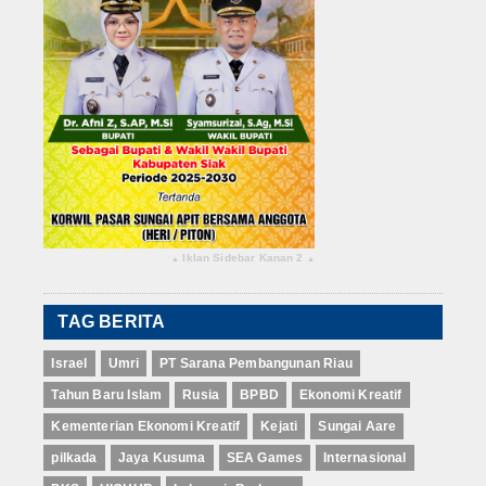
Iklan Sidebar Kanan 2
▴
▴
TAG BERITA
Israel
Umri
PT Sarana Pembangunan Riau
Tahun Baru Islam
Rusia
BPBD
Ekonomi Kreatif
Kementerian Ekonomi Kreatif
Kejati
Sungai Aare
pilkada
Jaya Kusuma
SEA Games
Internasional