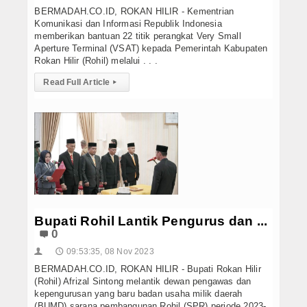
BERMADAH.CO.ID, ROKAN HILIR - Kementrian
Komunikasi dan Informasi Republik Indonesia
memberikan bantuan 22 titik perangkat Very Small
Aperture Terminal (VSAT) kepada Pemerintah Kabupaten
Rokan Hilir (Rohil) melalui . . .
Read Full Article
▸
Bupati Rohil Lantik Pengurus dan ...
0
09:53:35, 08 Nov 2023
👤
🕔
BERMADAH.CO.ID, ROKAN HILIR - Bupati Rokan Hilir
(Rohil) Afrizal Sintong melantik dewan pengawas dan
kepengurusan yang baru badan usaha milik daerah
(BUMD) sarana pembangunan Rohil (SPR) periode 2023-