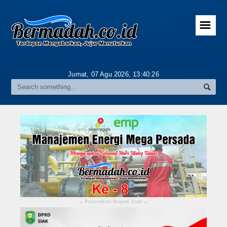
☰
Home
Advertorial
Jumat, 07 Agu 2026,
13:40:28
Gallery
Riau
Daerah
Pekanbaru
Pelalawan
Kampar
Pelantikan Bupati Siak
▴
▴
Rokan Hulu