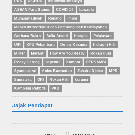
PKS
UIGHUR
IndonesiaBerkarya
ASEAN Para Games
COVID-19
bawaslu
Muhammadiyah
Renang
impor
Menko Infrastruktur dan Pembangunan Kewilayahan
Gerhana Bulan
Adila Ansori
Hotspot
Pelalawan
UIR
KPU Pekanbaru
Donny Kesuma
Indragiri Hilir
Militer
Meranti
How Are You Really
Rokan Hulu
Rocky Gerung
bapenda
Kampar
PERSAMBI
Syamsurizal
Anies Baswedan
Zuhaira Djohar
MPR
Sumatera
ORI
Rokan Hilir
korupsi
Kampung Rabbits
PKB
Jajak Pendapat