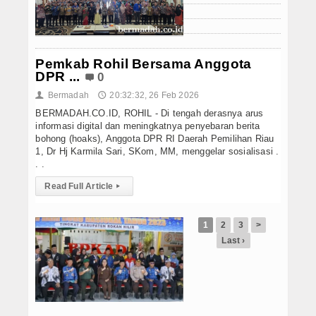
Hukrim
Iptek
Pemkab Rohil Bersama Anggota
Politik
DPR ...
0
Berita Foto
Bermadah
20:32:32, 26 Feb 2026
👤
🕔
BERMADAH.CO.ID, ROHIL - Di tengah derasnya arus
Budaya & Pariwisata
informasi digital dan meningkatnya penyebaran berita
bohong (hoaks), Anggota DPR RI Daerah Pemilihan Riau
1, Dr Hj Karmila Sari, SKom, MM, menggelar sosialisasi .
Ekbis
. .
Olahraga
Read Full Article
▸
1
2
3
>
Last ›