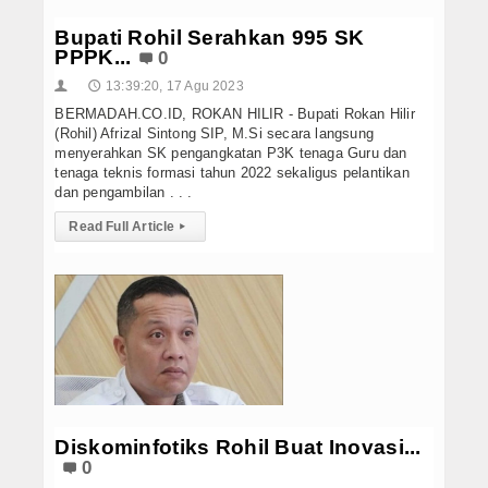
Bupati Rohil Serahkan 995 SK
PPPK...
0
13:39:20, 17 Agu 2023
👤
🕔
BERMADAH.CO.ID, ROKAN HILIR - Bupati Rokan Hilir
(Rohil) Afrizal Sintong SIP, M.Si secara langsung
menyerahkan SK pengangkatan P3K tenaga Guru dan
tenaga teknis formasi tahun 2022 sekaligus pelantikan
dan pengambilan . . .
Read Full Article
▸
Diskominfotiks Rohil Buat Inovasi...
0