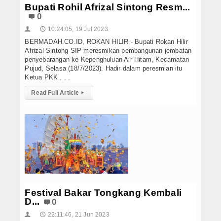
Bupati Rohil Afrizal Sintong Resm...
0
10:24:05, 19 Jul 2023
👤
🕔
BERMADAH.CO.ID, ROKAN HILIR - Bupati Rokan Hilir
Afrizal Sintong SIP meresmikan pembangunan jembatan
penyebarangan ke Kepenghuluan Air Hitam, Kecamatan
Pujud, Selasa (18/7/2023). Hadir dalam peresmian itu
Ketua PKK . . .
Read Full Article
▸
Festival Bakar Tongkang Kembali
D...
0
22:11:46, 21 Jun 2023
👤
🕔