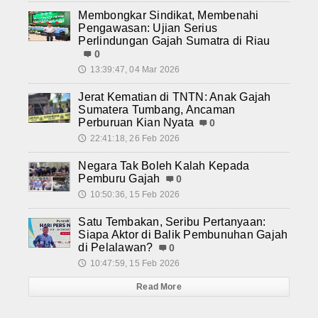
Membongkar Sindikat, Membenahi
Pengawasan: Ujian Serius
Perlindungan Gajah Sumatra di Riau
0
13:39:47, 04 Mar 2026
🕔
Jerat Kematian di TNTN: Anak Gajah
Sumatera Tumbang, Ancaman
Perburuan Kian Nyata
0
22:41:18, 26 Feb 2026
🕔
Negara Tak Boleh Kalah Kepada
Pemburu Gajah
0
10:50:36, 15 Feb 2026
🕔
Satu Tembakan, Seribu Pertanyaan:
Siapa Aktor di Balik Pembunuhan Gajah
di Pelalawan?
0
10:47:59, 15 Feb 2026
🕔
Read More