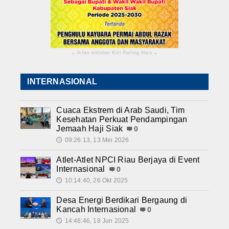
iklan sidebar Kiri Paling Atas
▴
▴
INTERNASIONAL
Cuaca Ekstrem di Arab Saudi, Tim
Kesehatan Perkuat Pendampingan
Jemaah Haji Siak
0
09:26:13, 13 Mei 2026
🕔
Atlet-Atlet NPCI Riau Berjaya di Event
Internasional
0
10:14:40, 26 Okt 2025
🕔
Desa Energi Berdikari Bergaung di
Kancah Internasional
0
14:46:46, 18 Jun 2025
🕔