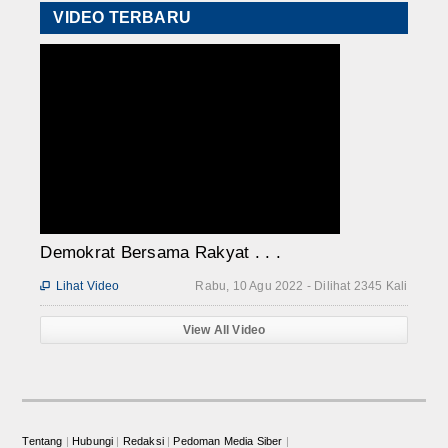
VIDEO TERBARU
Demokrat Bersama Rakyat . . .
Lihat Video
Rabu, 10 Agu 2022 - Dilihat 2345 Kali

View All Video
Tentang
|
Hubungi
|
Redaksi
|
Pedoman Media Siber
|