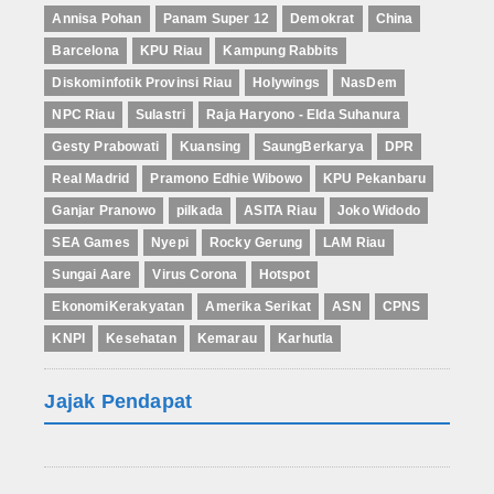
Annisa Pohan
Panam Super 12
Demokrat
China
Barcelona
KPU Riau
Kampung Rabbits
Diskominfotik Provinsi Riau
Holywings
NasDem
NPC Riau
Sulastri
Raja Haryono - Elda Suhanura
Gesty Prabowati
Kuansing
SaungBerkarya
DPR
Real Madrid
Pramono Edhie Wibowo
KPU Pekanbaru
Ganjar Pranowo
pilkada
ASITA Riau
Joko Widodo
SEA Games
Nyepi
Rocky Gerung
LAM Riau
Sungai Aare
Virus Corona
Hotspot
EkonomiKerakyatan
Amerika Serikat
ASN
CPNS
KNPI
Kesehatan
Kemarau
Karhutla
Jajak Pendapat