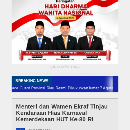
Rokan Hilir
Bengkalis
Meranti
Dumai
Indragiri Hulu
Iklan DPRD Siak
▴
▴
Indragiri Hilir
Kuansing
BREAKING NEWS
e Guard Provinsi Riau Resmi Dikukuhkan
Jumat 7 Agustus, Babinsa Koram
Siak
Menteri dan Wamen Ekraf Tinjau
Nasional
Kendaraan Hias Karnaval
Internasional
Kemerdekaan HUT Ke-80 RI