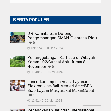
BERITA POPULER
DR Karmila Sari Dorong
Pengembangan SMAN Olahraga Riau
0
09:35:41, 10 Des 2024
🕔
Penanggulangan Karhutla di Wilayah
Koramil 02/Sungai Apit, Jumat 8
November
0
11:48:30, 10 Nov 2024
🕔
Luncurkan Implementasi Layanan
Elektronik se-Bali,Menteri AHY:BPN
Siap Layani Masyarakat MakinCepat
1
11:51:40, 22 Mei 2024
🕔
Penangkapan Jaringan Internasional