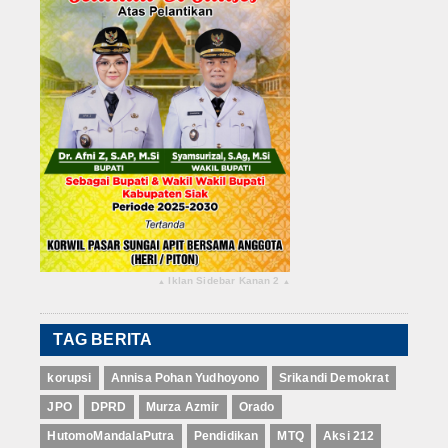
Iklan Sidebar Kanan 2
▴
▴
TAG BERITA
korupsi
Annisa Pohan Yudhoyono
Srikandi Demokrat
JPO
DPRD
Murza Azmir
Orado
HutomoMandalaPutra
Pendidikan
MTQ
Aksi 212