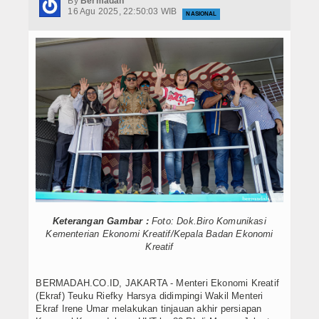
By
Bermadah
Hukrim
16 Agu 2025, 22:50:03 WIB
NASIONAL
Iptek
Politik
Berita Foto
Budaya & Pariwisata
Ekbis
Olahraga
Keterangan Gambar :
Foto: Dok.Biro Komunikasi
Kementerian Ekonomi Kreatif/Kepala Badan Ekonomi
Kreatif
BERMADAH.CO.ID, JAKARTA - Menteri Ekonomi Kreatif
(Ekraf) Teuku Riefky Harsya didimpingi Wakil Menteri
Ekraf Irene Umar melakukan tinjauan akhir persiapan