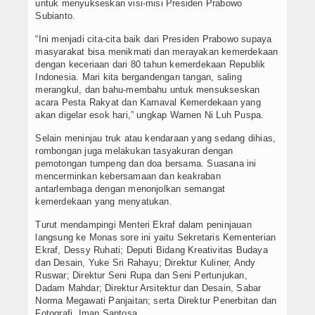
untuk menyukseskan visi-misi Presiden Prabowo
Subianto.
“Ini menjadi cita-cita baik dari Presiden Prabowo supaya
masyarakat bisa menikmati dan merayakan kemerdekaan
dengan keceriaan dari 80 tahun kemerdekaan Republik
Indonesia. Mari kita bergandengan tangan, saling
merangkul, dan bahu-membahu untuk mensukseskan
acara Pesta Rakyat dan Karnaval Kemerdekaan yang
akan digelar esok hari,” ungkap Wamen Ni Luh Puspa.
Selain meninjau truk atau kendaraan yang sedang dihias,
rombongan juga melakukan tasyakuran dengan
pemotongan tumpeng dan doa bersama. Suasana ini
mencerminkan kebersamaan dan keakraban
antarlembaga dengan menonjolkan semangat
kemerdekaan yang menyatukan.
Turut mendampingi Menteri Ekraf dalam peninjauan
langsung ke Monas sore ini yaitu Sekretaris Kementerian
Ekraf, Dessy Ruhati; Deputi Bidang Kreativitas Budaya
dan Desain, Yuke Sri Rahayu; Direktur Kuliner, Andy
Ruswar; Direktur Seni Rupa dan Seni Pertunjukan,
Dadam Mahdar; Direktur Arsitektur dan Desain, Sabar
Norma Megawati Panjaitan; serta Direktur Penerbitan dan
Fotografi, Iman Santosa.