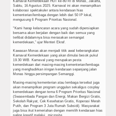
Karnaval Kemerdekaan HUT ke-80 RI di Monas, Jakarta,
Sabtu, 16 Agustus 2025. Karnaval ini akan menampilkan
kolaborasi spektakuler antara kendaraan hias
kementerian/lembaga dengan lebih dari 50 IP lokal,
mengusung 6 Program Prioritas Nasional.
"Kami harap kelancaran acara yang sudah dipersiapkan
bersama akan berjalan dengan baik dan semua yang
terlibat didalamnya bisa merasakan semangat
kemerdekaan,” ujar Menteri Ekraf.
Kawasan Monas akan menjadi titik awal keberangkatan
Karnaval Kemerdekaan yang akan dimulai besok pukul
19.30 WIB. Karnaval yang merupakan pesta
kemerdekaan dari masing-masing kementerian/lembaga
yang menghadirkan iringan kendaraan sepanjang jalan
Monas hingga persimpangan Semanggi.
Masing-masing kementerian atau lembaga tersebut juga
akan menampilkan program unggulan sekaligus cosplay
kemerdekaan dengan tema 6 Program Prioritas Nasional
(Swasembada Pangan dan Energi, Makan Bergizi Gratis,
Sekolah Rakyat, Cek Kesehatan Gratis, Koperasi Merah
Putih, dan Program 3 Juta Rumah Subsidi). Masyarakat
juga bisa ikut kemeriahan dengan memilih kendaraan hias
paling kreatif melalui _microsite_