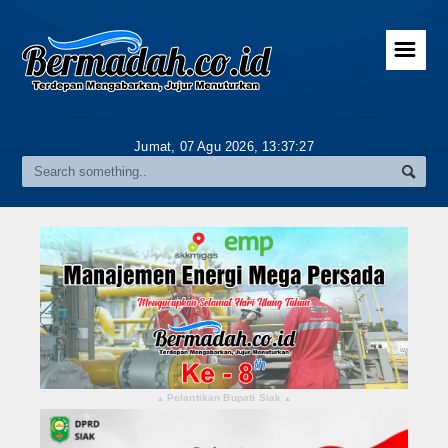
☰
Home
Advertorial
Jumat, 07 Agu 2026,
13:37:28
Gallery
Riau
Daerah
Pekanbaru
Pelalawan
Kampar
Pelantikan Bupati Siak
▴
▴
Rokan Hulu