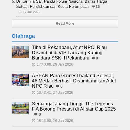
Dr Karmila Sari Pandu Forum Nasional Bahas Harga
Satuan Pendidikan dan Kuota Perempuan
36
17 Jul 2026
Read More
Olahraga
Tiba di Pekanbaru, Atlet NPCI Riau
Disambut di VIP Lancang Kuning
Bandara SSK II Pekanbaru
0
17:40:08, 29 Jan 2026
🕔
ASEAN Para GamesThailand Selesai,
48 Medali Berhasil Disumbangkan Atlet
NPC Riau
0
13:43:41, 27 Jan 2026
🕔
Semangat Juang Tinggi! The Legends
F.A Borong Prestasi di Allstar Cup 2025
0
18:13:08, 26 Jan 2026
🕔