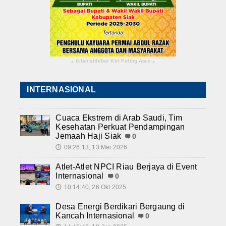
iklan sidebar Kiri Paling Atas
▴
▴
INTERNASIONAL
Cuaca Ekstrem di Arab Saudi, Tim
Kesehatan Perkuat Pendampingan
Jemaah Haji Siak
0
09:26:13, 13 Mei 2026
🕔
Atlet-Atlet NPCI Riau Berjaya di Event
Internasional
0
10:14:40, 26 Okt 2025
🕔
Desa Energi Berdikari Bergaung di
Kancah Internasional
0