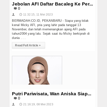
Jebolan AFI Daftar Bacaleg Ke Per...
0
11:32:15, 11 Mei 2023
👤
🕔
BERMADAH.CO.ID, PEKANBARU - Siapa yang tidak
kenal Micky AFI, pria yang lahir pada tanggal 13
November, dan telah memenangkan ajang AFI pada
tahun2004 yang lalu. Sejak saat itu Micky berkiprah di
dunia . . .
Read Full Article
▸
Putri Pariwisata, Wan Aniska Siap...
0
21:16:19, 08 Mei 2023
👤
🕔