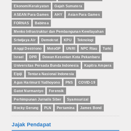
EkonomiKerakyatan
Gajah Sumatera
ASEAN Para Games
AHY
Asian Para Games
FORNAS
Babinsa
Menko Infrastruktur dan Pembangunan Kewilayahan
Sriwijaya Air
Demokrat
KPU
Teknologi
Anggi Destriono
MotoGP
UNRI
NPC Riau
Turki
Israel
DPR
Dewan Kesenian Kota Pekanbaru
Universitas Persada Bunda Indonesia
Kapitra Ampera
Elpiji
Tentara Nasional Indonesia
Agus Harimurti Yudhoyono
PNS
COVID-19
Gatot Nurmantyo
Forensik
Perhimpunan Jurnalis Siber
Syamsurizal
Rocky Gerung
PLN
Pertamina
James Bond
Jajak Pendapat