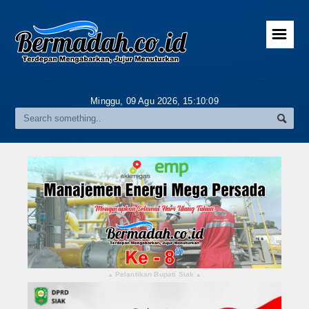
☰
Home
Advertorial
Minggu, 09 Agu 2026,
15:10:11
Gallery
Riau
Daerah
Pekanbaru
Pelalawan
Kampar
Pelantikan Bupati Siak
▴
▴
Rokan Hulu