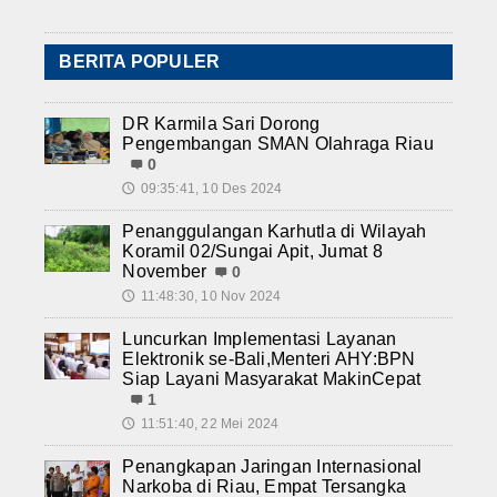
BERITA POPULER
DR Karmila Sari Dorong
Pengembangan SMAN Olahraga Riau
0
09:35:41, 10 Des 2024
🕔
Penanggulangan Karhutla di Wilayah
Koramil 02/Sungai Apit, Jumat 8
November
0
11:48:30, 10 Nov 2024
🕔
Luncurkan Implementasi Layanan
Elektronik se-Bali,Menteri AHY:BPN
Siap Layani Masyarakat MakinCepat
1
11:51:40, 22 Mei 2024
🕔
Penangkapan Jaringan Internasional
Narkoba di Riau, Empat Tersangka