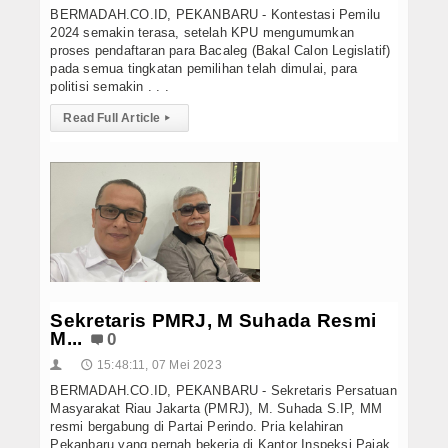
BERMADAH.CO.ID, PEKANBARU - Kontestasi Pemilu
2024 semakin terasa, setelah KPU mengumumkan
proses pendaftaran para Bacaleg (Bakal Calon Legislatif)
pada semua tingkatan pemilihan telah dimulai, para
politisi semakin . . .
Read Full Article
▸
Sekretaris PMRJ, M Suhada Resmi
M...
0
15:48:11, 07 Mei 2023
👤
🕔
BERMADAH.CO.ID, PEKANBARU - Sekretaris Persatuan
Masyarakat Riau Jakarta (PMRJ), M. Suhada S.IP, MM
resmi bergabung di Partai Perindo. Pria kelahiran
Pekanbaru yang pernah bekerja di Kantor Inspeksi Pajak