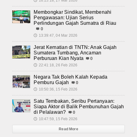
16:15:18, 17 Mar 2026
🕔
Membongkar Sindikat, Membenahi
Pengawasan: Ujian Serius
Perlindungan Gajah Sumatra di Riau
0
13:39:47, 04 Mar 2026
🕔
Jerat Kematian di TNTN: Anak Gajah
Sumatera Tumbang, Ancaman
Perburuan Kian Nyata
0
22:41:18, 26 Feb 2026
🕔
Negara Tak Boleh Kalah Kepada
Pemburu Gajah
0
10:50:36, 15 Feb 2026
🕔
Satu Tembakan, Seribu Pertanyaan:
Siapa Aktor di Balik Pembunuhan Gajah
di Pelalawan?
0
10:47:59, 15 Feb 2026
🕔
Read More