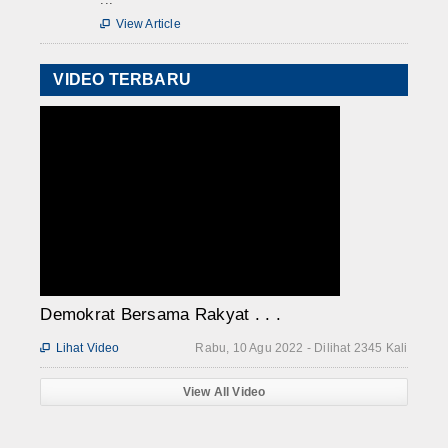
View Article

VIDEO TERBARU
Demokrat Bersama Rakyat . . .
Lihat Video
Rabu, 10 Agu 2022 - Dilihat 2345 Kali

View All Video