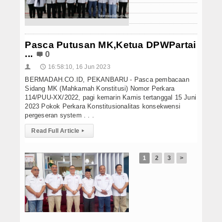
Hukrim
Iptek
Pasca Putusan MK,Ketua DPWPartai
Politik
...
0
Berita Foto
16:58:10, 16 Jun 2023
👤
🕔
BERMADAH.CO.ID, PEKANBARU - Pasca pembacaan
Budaya & Pariwisata
Sidang MK (Mahkamah Konstitusi) Nomor Perkara
114/PUU-XX/2022, pagi kemarin Kamis tertanggal 15 Juni
2023 Pokok Perkara Konstitusionalitas konsekwensi
Ekbis
pergeseran system . . .
Olahraga
Read Full Article
▸
1
2
3
>