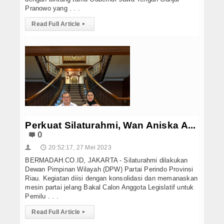
Pranowo yang . . .
Read Full Article
▸
Perkuat Silaturahmi, Wan Aniska A...
0
20:52:17, 27 Mei 2023
👤
🕔
BERMADAH.CO.ID, JAKARTA - Silaturahmi dilakukan
Dewan Pimpinan Wilayah (DPW) Partai Perindo Provinsi
Riau. Kegiatan diisi dengan konsolidasi dan memanaskan
mesin partai jelang Bakal Calon Anggota Legislatif untuk
Pemilu . . .
Read Full Article
▸