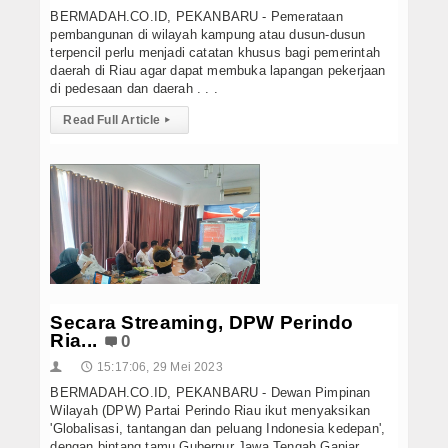
BERMADAH.CO.ID, PEKANBARU - Pemerataan
pembangunan di wilayah kampung atau dusun-dusun
terpencil perlu menjadi catatan khusus bagi pemerintah
daerah di Riau agar dapat membuka lapangan pekerjaan
di pedesaan dan daerah . . .
Read Full Article
▸
Secara Streaming, DPW Perindo
Ria...
0
15:17:06, 29 Mei 2023
👤
🕔
BERMADAH.CO.ID, PEKANBARU - Dewan Pimpinan
Wilayah (DPW) Partai Perindo Riau ikut menyaksikan
'Globalisasi, tantangan dan peluang Indonesia kedepan',
dengan bintang tamu Gubernur Jawa Tengah Ganjar