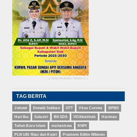
Iklan Sidebar Kanan 2
▴
▴
TAG BERITA
Jokowi
Donald Subhan
OTT
Virus Corona
BPBD
Hari Ibu
Sulastri
BKSDA
VOXinstitute
Harimau
Tahun Baru Islam
mahasiswa
KNPI
PLN UID Riau dan Kepri
Pramono Edhie Wibowo