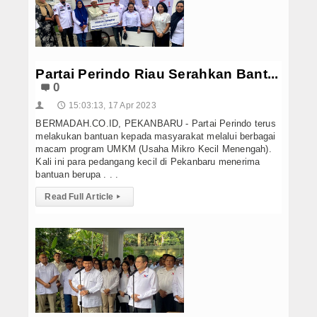
Partai Perindo Riau Serahkan Bant...
0
15:03:13, 17 Apr 2023
👤
🕔
BERMADAH.CO.ID, PEKANBARU - Partai Perindo terus
melakukan bantuan kepada masyarakat melalui berbagai
macam program UMKM (Usaha Mikro Kecil Menengah).
Kali ini para pedangang kecil di Pekanbaru menerima
bantuan berupa . . .
Read Full Article
▸