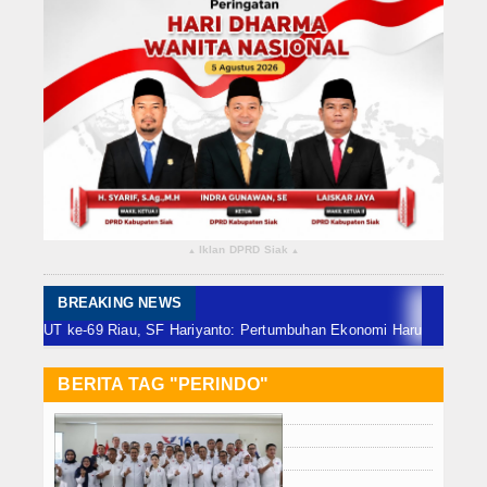
Rokan Hilir
Bengkalis
Meranti
Dumai
Indragiri Hulu
Iklan DPRD Siak
▴
▴
Indragiri Hilir
Kuansing
BREAKING NEWS
iau, SF Hariyanto: Pertumbuhan Ekonomi Harus Sejalan dengan Pemera
Siak
BERITA TAG "PERINDO"
Nasional
Internasional