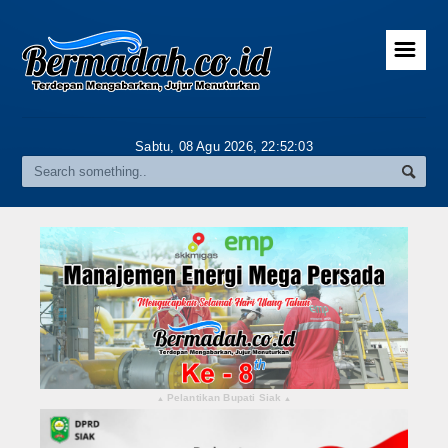
☰
Home
Advertorial
Sabtu, 08 Agu 2026,
22:52:04
Gallery
Riau
Daerah
Pekanbaru
Pelalawan
Kampar
Pelantikan Bupati Siak
▴
▴
Rokan Hulu