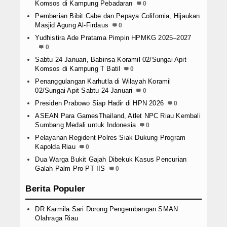
Komsos di Kampung Pebadaran
0
Pemberian Bibit Cabe dan Pepaya Colifornia, Hijaukan
Masjid Agung Al-Firdaus
0
Yudhistira Ade Pratama Pimpin HPMKG 2025–2027
0
Sabtu 24 Januari, Babinsa Koramil 02/Sungai Apit
Komsos di Kampung T Batil
0
Penanggulangan Karhutla di Wilayah Koramil
02/Sungai Apit Sabtu 24 Januari
0
Presiden Prabowo Siap Hadir di HPN 2026
0
ASEAN Para GamesThailand, Atlet NPC Riau Kembali
Sumbang Medali untuk Indonesia
0
Pelayanan Regident Polres Siak Dukung Program
Kapolda Riau
0
Dua Warga Bukit Gajah Dibekuk Kasus Pencurian
Galah Palm Pro PT IIS
0
Berita Populer
DR Karmila Sari Dorong Pengembangan SMAN
Olahraga Riau