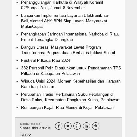
Penanggulangan Karhutla di Wilayah Koramil
02/Sungai Apit, Jumat 8 November
Luncurkan Implementasi Layanan Elektronik se-
Bali,Menteri AHY:BPN Siap Layani Masyarakat
MakinCepat
Penangkapan Jaringan Internasional Narkoba di Riau,
Empat Tersangka Ditangkap
Bangun Literasi Masyarakat Lewat Program
Transformasi Perpustakaan Berbasis Inklusi Sosial
Festival Pilkada Riau 2024
382 Personil Polri Diterjunkan untuk Pengamanan TPS
Pilkada di Kabupaten Pelalawan
Wisuda Unisi 2024, Momen Keberhasilan dan Harapan
Baru bagi Lulusan
Perubahan Tradisi Perkawinan Suku Petalangan di
Desa Palas, Kecamatan Pangkalan Kuras, Pelalawan
Rombongan Kajati Riau Monev di Kejari Pelalawan
Social media





Share this article
TAGS: