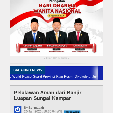
Rokan Hilir
Bengkalis
Meranti
Dumai
Indragiri Hulu
Iklan DPRD Siak
▴
▴
Indragiri Hilir
Kuansing
BREAKING NEWS
orld Peace Guard Provinsi Riau Resmi Dikukuhkan
Jumat 7 Agustus, Babi
Siak
Pelalawan Aman dari Banjir
Nasional
Luapan Sungai Kampar
Internasional
By
Bermadah
25 Jan 2026, 18:35:04 WIB
PELALAWAN