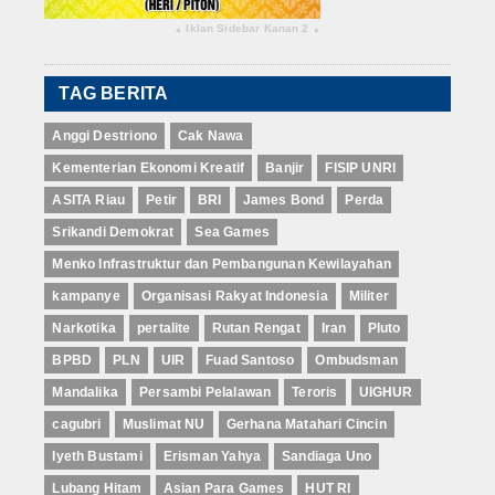
Iklan Sidebar Kanan 2
▴
▴
TAG BERITA
Anggi Destriono
Cak Nawa
Kementerian Ekonomi Kreatif
Banjir
FISIP UNRI
ASITA Riau
Petir
BRI
James Bond
Perda
Srikandi Demokrat
Sea Games
Menko Infrastruktur dan Pembangunan Kewilayahan
kampanye
Organisasi Rakyat Indonesia
Militer
Narkotika
pertalite
Rutan Rengat
Iran
Pluto
BPBD
PLN
UIR
Fuad Santoso
Ombudsman
Mandalika
Persambi Pelalawan
Teroris
UIGHUR
cagubri
Muslimat NU
Gerhana Matahari Cincin
Iyeth Bustami
Erisman Yahya
Sandiaga Uno
Lubang Hitam
Asian Para Games
HUT RI