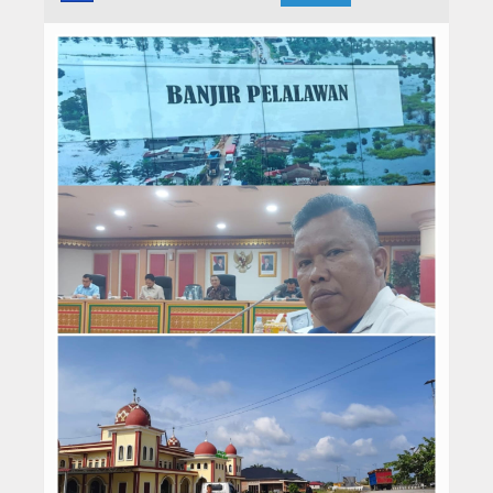
Hukrim
Iptek
Politik
Berita Foto
Budaya & Pariwisata
Ekbis
Olahraga