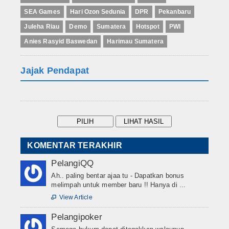
SEA Games
Hari Ozon Sedunia
DPR
Pekanbaru
Juleha Riau
Demo
Sumatera
Hotspot
PWI
Anies Rasyid Baswedan
Harimau Sumatera
Jajak Pendapat
KOMENTAR TERAKHIR
PelangiQQ
Ah.. paling bentar ajaa tu - Dapatkan bonus
melimpah untuk member baru !! Hanya di ...
View Article

Pelangipoker