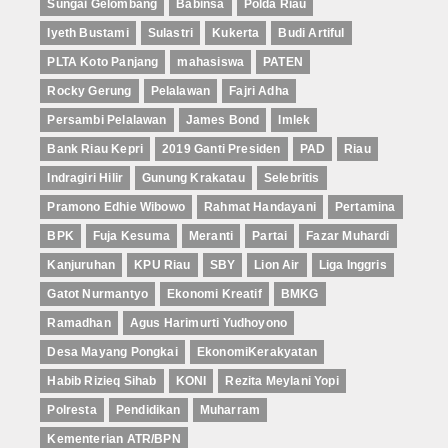
Sungai Gelombang
Babinsa
Polda Riau
Iyeth Bustami
Sulastri
Kukerta
Budi Artiful
PLTA Koto Panjang
mahasiswa
PATEN
Rocky Gerung
Pelalawan
Fajri Adha
Persambi Pelalawan
James Bond
Imlek
Bank Riau Kepri
2019 Ganti Presiden
PAD
Riau
Indragiri Hilir
Gunung Krakatau
Selebritis
Pramono Edhie Wibowo
Rahmat Handayani
Pertamina
BPK
Fuja Kesuma
Meranti
Partai
Fazar Muhardi
Kanjuruhan
KPU Riau
SBY
Lion Air
Liga Inggris
Gatot Nurmantyo
Ekonomi Kreatif
BMKG
Ramadhan
Agus Harimurti Yudhoyono
Desa Mayang Pongkai
EkonomiKerakyatan
Habib Rizieq Sihab
KONI
Rezita Meylani Yopi
Polresta
Pendidikan
Muharram
Kementerian ATR/BPN