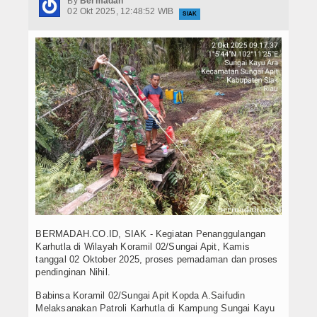
By
Bermadah
Hukrim
02 Okt 2025, 12:48:52 WIB
SIAK
Iptek
Politik
Berita Foto
Budaya & Pariwisata
Ekbis
Olahraga
BERMADAH.CO.ID, SIAK - Kegiatan Penanggulangan
Karhutla di Wilayah Koramil 02/Sungai Apit, Kamis
tanggal 02 Oktober 2025, proses pemadaman dan proses
pendinginan Nihil.
Babinsa Koramil 02/Sungai Apit Kopda A.Saifudin
Melaksanakan Patroli Karhutla di Kampung Sungai Kayu