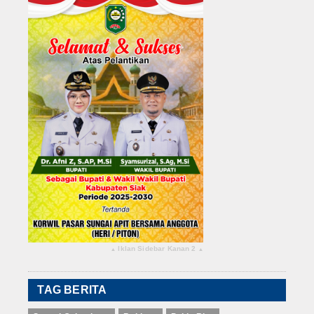
Iklan Sidebar Kanan 2
▴
▴
TAG BERITA