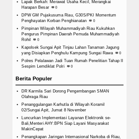
Lapak Berkah: Merawat Usaha Kecil, Merangkai
Harapan Besar
0
DPW GM Pujakusuma Riau, G30S/PKI Momentum
Penghayatan Korban Penghianatan
0
Pimpinan Wilayah Muhammadiyah Riau Kukuhkan
Pengurus Pimpinan Daerah Pemuda Muhammadiyah
Rohil
0
Kapolsek Sungai Apit Tinjau Lahan Tanaman Jagung
yang Disiapkan Penghulu Kampung Sungai Rawa
0
Polres Pelalawan Jadi Tuan Rumah Penelitian Tahap II
Sespim Lemdiklat Polri
0
Berita Populer
DR Karmila Sari Dorong Pengembangan SMAN
Olahraga Riau
Penanggulangan Karhutla di Wilayah Koramil
02/Sungai Apit, Jumat 8 November
Luncurkan Implementasi Layanan Elektronik se-
Bali,Menteri AHY:BPN Siap Layani Masyarakat
MakinCepat
Penangkapan Jaringan Internasional Narkoba di Riau,