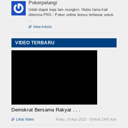
Pokerpelangi
Udah dapat keja lain mungkin. Habis lama kali
diterima PNS - Poker online bonus terbesar untuk
...
View Article

VIDEO TERBARU
Demokrat Bersama Rakyat . . .
Lihat Video
Rabu, 10 Agu 2022 - Dilihat 2345 Kali
