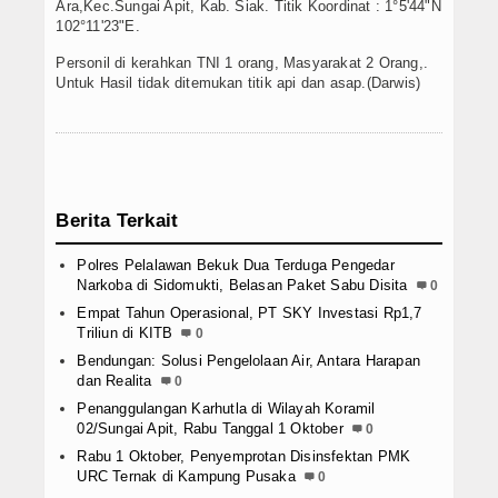
Ara,Kec.Sungai Apit, Kab. Siak. Titik Koordinat : 1°5'44"N
102°11'23"E.
Personil di kerahkan TNI 1 orang, Masyarakat 2 Orang,.
Untuk Hasil tidak ditemukan titik api dan asap.(Darwis)
Berita Terkait
Polres Pelalawan Bekuk Dua Terduga Pengedar
Narkoba di Sidomukti, Belasan Paket Sabu Disita
0
Empat Tahun Operasional, PT SKY Investasi Rp1,7
Triliun di KITB
0
Bendungan: Solusi Pengelolaan Air, Antara Harapan
dan Realita
0
Penanggulangan Karhutla di Wilayah Koramil
02/Sungai Apit, Rabu Tanggal 1 Oktober
0
Rabu 1 Oktober, Penyemprotan Disinsfektan PMK
URC Ternak di Kampung Pusaka
0