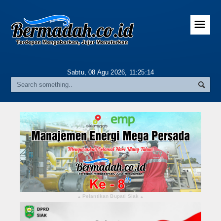
☰
Home
Advertorial
Sabtu, 08 Agu 2026,
11:25:14
Gallery
Riau
Daerah
Pekanbaru
Pelalawan
Kampar
Pelantikan Bupati Siak
▴
▴
Rokan Hulu