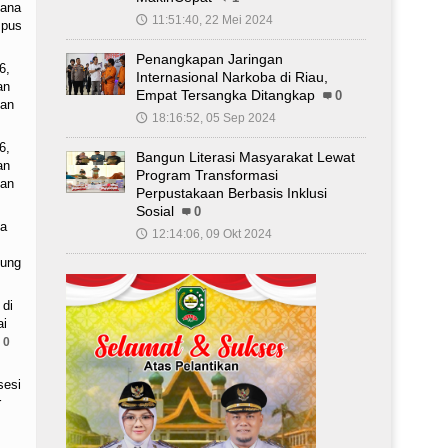
cana
11:51:40, 22 Mei 2024
🕔
mpus
Penangkapan Jaringan
6,
Internasional Narkoba di Riau,
an
Empat Tersangka Ditangkap
0
tan
18:16:52, 05 Sep 2024
🕔
6,
Bangun Literasi Masyarakat Lewat
an
Program Transformasi
tan
Perpustakaan Berbasis Inklusi
Sosial
0
sa
12:14:06, 09 Okt 2024
🕔
jung
 di
ai
0
sesi
r