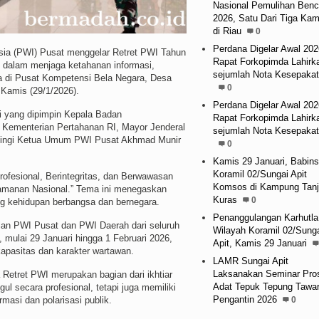
Nasional Pemulihan Ben
2026, Satu Dari Tiga Ka
di Riau
0
Perdana Digelar Awal 202
 (PWI) Pusat menggelar Retret PWI Tahun
Rapat Forkopimda Lahirk
s dalam menjaga ketahanan informasi,
sejumlah Nota Kesepaka
ka di Pusat Kompetensi Bela Negara, Desa
0
Kamis (29/1/2026).
Perdana Digelar Awal 202
i yang dipimpin Kepala Badan
Rapat Forkopimda Lahirk
ementerian Pertahanan RI, Mayor Jenderal
sejumlah Nota Kesepaka
mpingi Ketua Umum PWI Pusat Akhmad Munir
0
Kamis 29 Januari, Babin
Koramil 02/Sungai Apit
fesional, Berintegritas, dan Berwawasan
Komsos di Kampung Tan
amanan Nasional.” Tema ini menegaskan
Kuras
0
g kehidupan berbangsa dan bernegara.
Penanggulangan Karhutla
ilan PWI Pusat dan PWI Daerah dari seluruh
Wilayah Koramil 02/Sung
 mulai 29 Januari hingga 1 Februari 2026,
Apit, Kamis 29 Januari
apasitas dan karakter wartawan.
LAMR Sungai Apit
Laksanakan Seminar Pro
tret PWI merupakan bagian dari ikhtiar
Adat Tepuk Tepung Tawa
 secara profesional, tetapi juga memiliki
Pengantin 2026
0
masi dan polarisasi publik.