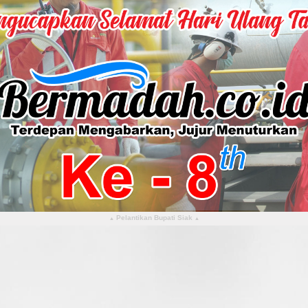
Pelantikan Bupati Siak
▴
▴