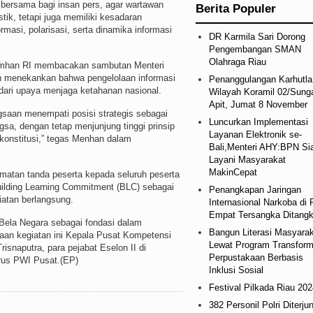
i bersama bagi insan pers, agar wartawan
Berita Populer
stik, tetapi juga memiliki kesadaran
asi, polarisasi, serta dinamika informasi
DR Karmila Sari Dorong
Pengembangan SMAN
Olahraga Riau
mhan RI membacakan sambutan Menteri
an menekankan bahwa pengelolaan informasi
Penanggulangan Karhutla
dari upaya menjaga ketahanan nasional.
Wilayah Koramil 02/Sung
Apit, Jumat 8 November
gsaan menempati posisi strategis sebagai
Luncurkan Implementasi
a, dengan tetap menjunjung tinggi prinsip
Layanan Elektronik se-
konstitusi,” tegas Menhan dalam
Bali,Menteri AHY:BPN Si
Layani Masyarakat
MakinCepat
matan tanda peserta kepada seluruh peserta
uilding Learning Commitment (BLC) sebagai
Penangkapan Jaringan
atan berlangsung.
Internasional Narkoba di 
Empat Tersangka Ditang
 Bela Negara sebagai fondasi dalam
Bangun Literasi Masyara
kaan kegiatan ini Kepala Pusat Kompetensi
Lewat Program Transform
snaputra, para pejabat Eselon II di
Perpustakaan Berbasis
rus PWI Pusat.(EP)
Inklusi Sosial
Festival Pilkada Riau 202
382 Personil Polri Diterju