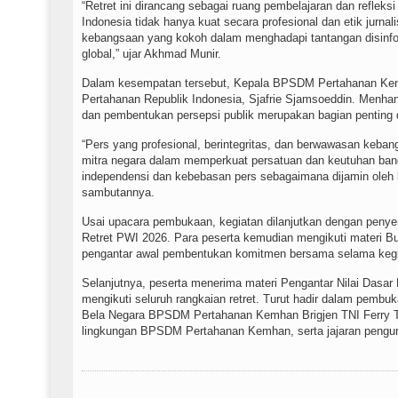
“Retret ini dirancang sebagai ruang pembelajaran dan refleks
Indonesia tidak hanya kuat secara profesional dan etik jurnali
kebangsaan yang kokoh dalam menghadapi tantangan disinform
global,” ujar Akhmad Munir.
Dalam kesempatan tersebut, Kepala BPSDM Pertahanan Ke
Pertahanan Republik Indonesia, Sjafrie Sjamsoeddin. Menh
dan pembentukan persepsi publik merupakan bagian penting 
“Pers yang profesional, berintegritas, dan berwawasan keban
mitra negara dalam memperkuat persatuan dan keutuhan bangs
independensi dan kebebasan pers sebagaimana dijamin oleh 
sambutannya.
Usai upacara pembukaan, kegiatan dilanjutkan dengan penye
Retret PWI 2026. Para peserta kemudian mengikuti materi B
pengantar awal pembentukan komitmen bersama selama kegi
Selanjutnya, peserta menerima materi Pengantar Nilai Dasar
mengikuti seluruh rangkaian retret. Turut hadir dalam pembu
Bela Negara BPSDM Pertahanan Kemhan Brigjen TNI Ferry Tri
lingkungan BPSDM Pertahanan Kemhan, serta jajaran pengu