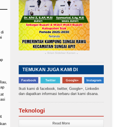
 di
ai
Iklan Sidebar Kanan
▴
▴
ap
TEMUKAN JUGA KAMI DI
Facebook
Twitter
Google+
Instagram
Riau,
kap
Ikuti kami di facebook, twitter, Google+, Linkedin
dan dapatkan informasi terbaru dari kami disana.
kat
asi
Teknologi
4
Read More
nkan