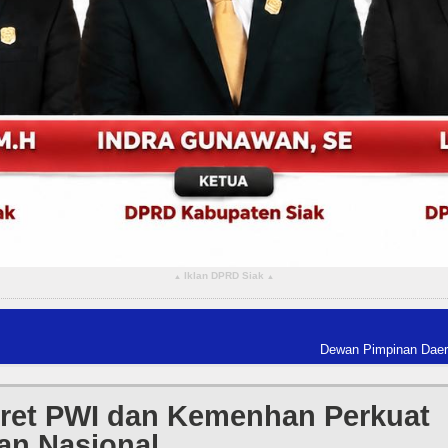
Iklan DPRD Siak
▴
▴
Dewan Pimpinan Daerah The World 
tret PWI dan Kemenhan Perkuat
an Nasional