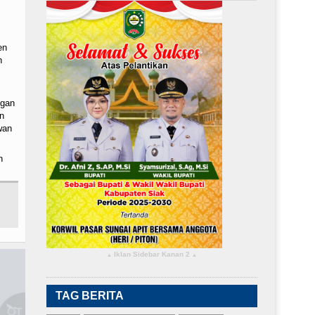
en
n
ngan
n
wan
n
Iklan Sidebar Kanan 2
▴
▴
TAG BERITA