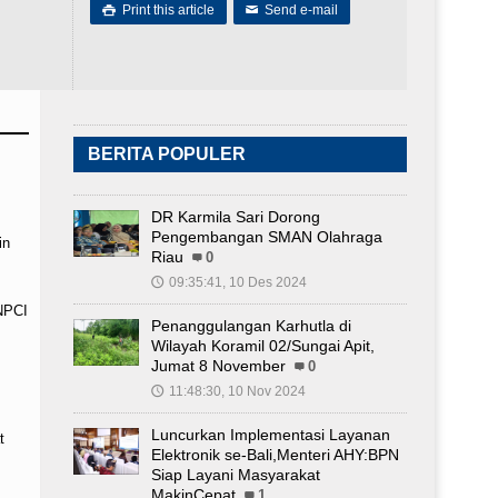
Print this article
Send e-mail

✉
BERITA POPULER
DR Karmila Sari Dorong
Pengembangan SMAN Olahraga
in
Riau
0
09:35:41, 10 Des 2024
🕔
 NPCI
Penanggulangan Karhutla di
Wilayah Koramil 02/Sungai Apit,
Jumat 8 November
0
11:48:30, 10 Nov 2024
🕔
Luncurkan Implementasi Layanan
t
Elektronik se-Bali,Menteri AHY:BPN
Siap Layani Masyarakat
MakinCepat
1