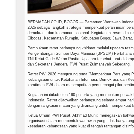
BERMADAH.CO.ID, BOGOR — Persatuan Wartawan Indonesia
2026 sebagai langkah strategis memperkuat peran insan per
demokrasi, dan keamanan nasional. Kegiatan ini resmi dibu
Cibodas, Kecamatan Rumpin, Kabupaten Bogor, Jawa Barat, 
Pembukaan retret berlangsung khidmat melalui upacara resm
Pengembangan Sumber Daya Manusia (BPSDM) Pertahanan K
TNI Ketut Gede Wetan Pastia. Upacara tersebut turut dida
dan Sekretaris Jenderal PWI Pusat Zulmansyah Sekedang.
Retret PWI 2026 mengusung tema “Memperkuat Pers yang Pro
Kebangsaan untuk Ketahanan Informasi, Demokrasi, dan Ke
komitmen PWI dalam menempatkan pers sebagai pilar pentin
Kegiatan ini diikuti oleh 160 peserta yang merupakan perwak
Indonesia. Retret dijadwalkan berlangsung selama empat hari,
dengan rangkaian materi yang dirancang untuk memperkuat k
Ketua Umum PWI Pusat, Akhmad Munir, menegaskan bahwa Re
organisasi dalam membentuk wartawan yang tidak hanya unggul
kesadaran kebangsaan yang kuat di tengah tantangan disinfor