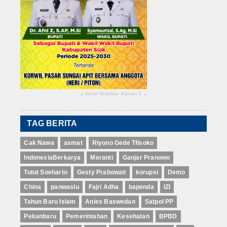
Iklan Sidebar Kanan 2
▴
▴
TAG BERITA
Cak Nawa
asmat
Riyono Gede Tfisoko
IndonesiaBerkarya
Meranti
Ganjar Pranowo
Tutut Soeharto
Gesty Prabowati
korupsi
Demo
China
panwaslu
Fajri Adha
bapenda
IZI
Tahun Baru Islam
Anies Baswedan
Satpol PP
Pekanbaru
Pemerintahan
Kesehatan
BPBD