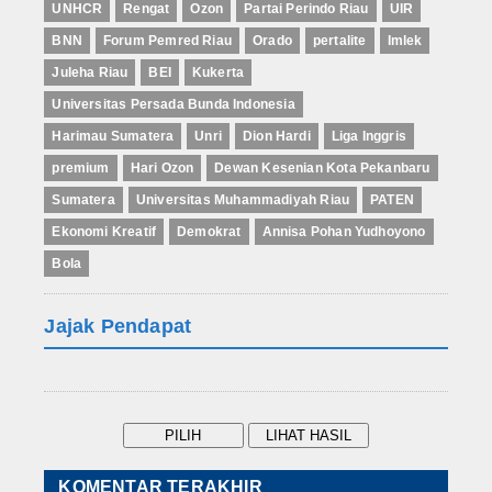
UNHCR
Rengat
Ozon
Partai Perindo Riau
UIR
BNN
Forum Pemred Riau
Orado
pertalite
Imlek
Juleha Riau
BEI
Kukerta
Universitas Persada Bunda Indonesia
Harimau Sumatera
Unri
Dion Hardi
Liga Inggris
premium
Hari Ozon
Dewan Kesenian Kota Pekanbaru
Sumatera
Universitas Muhammadiyah Riau
PATEN
Ekonomi Kreatif
Demokrat
Annisa Pohan Yudhoyono
Bola
Jajak Pendapat
KOMENTAR TERAKHIR