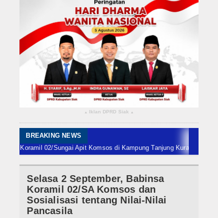
Rokan Hilir
Bengkalis
Meranti
Dumai
Indragiri Hulu
Iklan DPRD Siak
▴
▴
Indragiri Hilir
Kuansing
BREAKING NEWS
 Koramil 02/Sungai Apit Komsos di Kampung Tanjung Kuras
Penanggulangan
Siak
Selasa 2 September, Babinsa
Nasional
Koramil 02/SA Komsos dan
Internasional
Sosialisasi tentang Nilai-Nilai
Pancasila