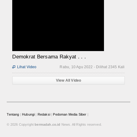
Demokrat Bersama Rakyat . . .
Lihat Video
Rabu, 10 Agu 2022 - Dilihat 2345 Kali

View All Video
Tentang
|
Hubungi
|
Redaksi
|
Pedoman Media Siber
|
© 2026 Copyright
bermadah.co.id
News. All Rights reserved.