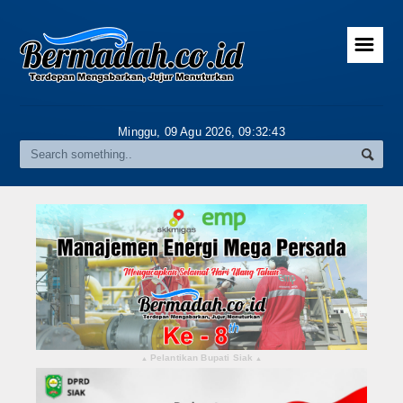
☰
Home
Advertorial
Minggu, 09 Agu 2026,
09:32:44
Gallery
Riau
Daerah
Pekanbaru
Pelalawan
Kampar
Pelantikan Bupati Siak
▴
▴
Rokan Hulu