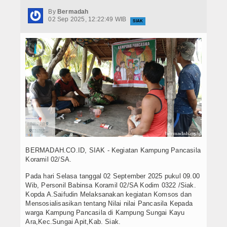
Hukrim
By
Bermadah
02 Sep 2025, 12:22:49 WIB
SIAK
Iptek
Politik
Berita Foto
Budaya & Pariwisata
Ekbis
Olahraga
BERMADAH.CO.ID, SIAK - Kegiatan Kampung Pancasila
Koramil 02/SA.
Pada hari Selasa tanggal 02 September 2025 pukul 09.00
Wib, Personil Babinsa Koramil 02/SA Kodim 0322 /Siak.
Kopda A.Saifudin Melaksanakan kegiatan Komsos dan
Mensosialisasikan tentang Nilai nilai Pancasila Kepada
warga Kampung Pancasila di Kampung Sungai Kayu
Ara,Kec.Sungai Apit,Kab. Siak.