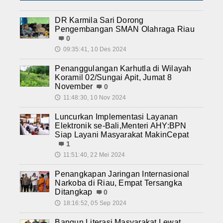
DR Karmila Sari Dorong
Pengembangan SMAN Olahraga Riau
0
09:35:41, 10 Des 2024
🕔
Penanggulangan Karhutla di Wilayah
Koramil 02/Sungai Apit, Jumat 8
November
0
11:48:30, 10 Nov 2024
🕔
Luncurkan Implementasi Layanan
Elektronik se-Bali,Menteri AHY:BPN
Siap Layani Masyarakat MakinCepat
1
11:51:40, 22 Mei 2024
🕔
Penangkapan Jaringan Internasional
Narkoba di Riau, Empat Tersangka
Ditangkap
0
18:16:52, 05 Sep 2024
🕔
Bangun Literasi Masyarakat Lewat