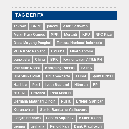
TAG BERITA
Takraw
BNPB
jokowi
Amri Setiawan
Asian Para Games
MPR
Meranti
KPU
NPC Riau
Desa Mayang Pongkai
Tentara Nasional Indonesia
PLTA Koto Panjang
Ukraina
Fuad Santoso
panwaslu
China
BPK
Kementerian ATR/BPN
Valentino Rossi
Kampung Rabbits
PATEN
UIN Suska Riau
Tutut Soeharto
asmat
Syamsurizal
Hari Ibu
Polri
Iyeth Bustami
Hiburan
FPI
HUT RI
Provinsi
Real Madrid
Gerhana Matahari Cincin
Rusia
Effendi Sianipar
Koronavirus
Susilo Bambang Yudhoyono
Ganjar Pranowo
Panam Super 12
Kukerta Unri
gempa
gerhana
Pendidikan
Bank Riau Kepri