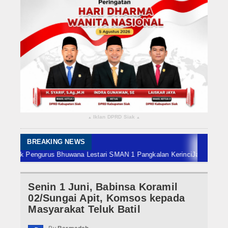
Rokan Hilir
Bengkalis
Meranti
Dumai
Indragiri Hulu
Iklan DPRD Siak
▴
▴
Indragiri Hilir
Kuansing
BREAKING NEWS
ik Pengurus Bhuwana Lestari SMAN 1 Pangkalan Kerinci
Jadi Finalis ADLG
Siak
Senin 1 Juni, Babinsa Koramil
Nasional
02/Sungai Apit, Komsos kepada
Internasional
Masyarakat Teluk Batil