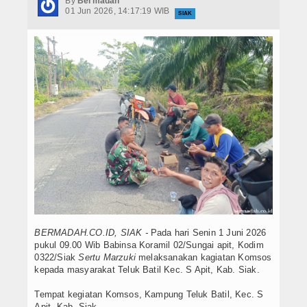
By
Bermadah
Hukrim
01 Jun 2026, 14:17:19 WIB
SIAK
Iptek
Politik
Berita Foto
Budaya & Pariwisata
Ekbis
Olahraga
BERMADAH.CO.ID, SIAK -
Pada hari Senin 1 Juni 2026
pukul 09.00 Wib Babinsa Koramil 02/Sungai apit, Kodim
0322/Siak
Sertu Marzuki
melaksanakan kagiatan Komsos
kepada masyarakat Teluk Batil Kec. S Apit, Kab. Siak.
Tempat kegiatan Komsos, Kampung Teluk Batil, Kec. S
Apit, Kab. Siak.