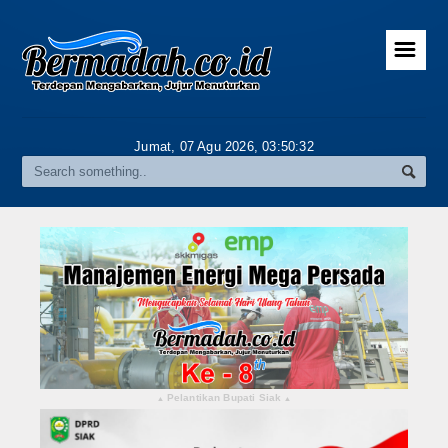
☰
Home
Advertorial
Jumat, 07 Agu 2026,
03:50:32
Gallery
Riau
Daerah
Pekanbaru
Pelalawan
Kampar
Pelantikan Bupati Siak
▴
▴
Rokan Hulu