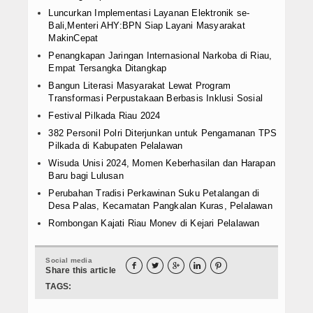
Luncurkan Implementasi Layanan Elektronik se-
Bali,Menteri AHY:BPN Siap Layani Masyarakat
MakinCepat
Penangkapan Jaringan Internasional Narkoba di Riau,
Empat Tersangka Ditangkap
Bangun Literasi Masyarakat Lewat Program
Transformasi Perpustakaan Berbasis Inklusi Sosial
Festival Pilkada Riau 2024
382 Personil Polri Diterjunkan untuk Pengamanan TPS
Pilkada di Kabupaten Pelalawan
Wisuda Unisi 2024, Momen Keberhasilan dan Harapan
Baru bagi Lulusan
Perubahan Tradisi Perkawinan Suku Petalangan di
Desa Palas, Kecamatan Pangkalan Kuras, Pelalawan
Rombongan Kajati Riau Monev di Kejari Pelalawan
Social media





Share this article
TAGS: