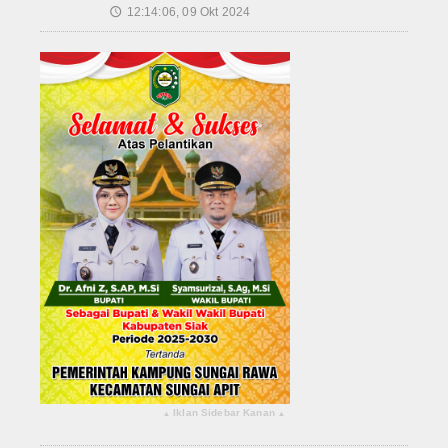
12:14:06, 09 Okt 2024
🕔
Iklan Sidebar Kanan
▴
▴