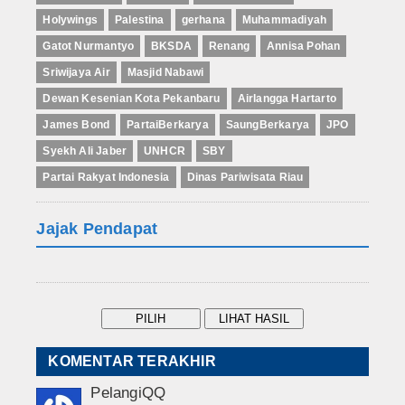
Holywings
Palestina
gerhana
Muhammadiyah
Gatot Nurmantyo
BKSDA
Renang
Annisa Pohan
Sriwijaya Air
Masjid Nabawi
Dewan Kesenian Kota Pekanbaru
Airlangga Hartarto
James Bond
PartaiBerkarya
SaungBerkarya
JPO
Syekh Ali Jaber
UNHCR
SBY
Partai Rakyat Indonesia
Dinas Pariwisata Riau
Jajak Pendapat
KOMENTAR TERAKHIR
PelangiQQ