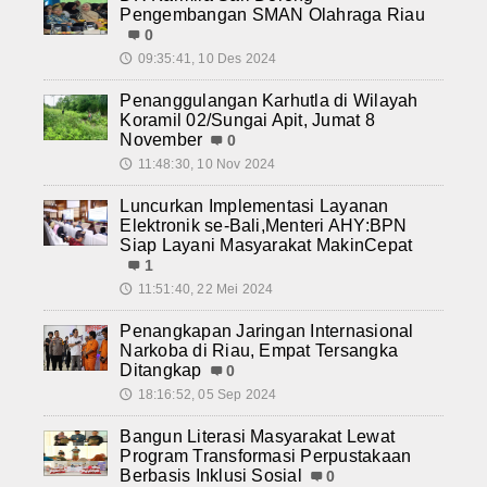
Pengembangan SMAN Olahraga Riau
0
09:35:41, 10 Des 2024
🕔
Penanggulangan Karhutla di Wilayah
Koramil 02/Sungai Apit, Jumat 8
November
0
11:48:30, 10 Nov 2024
🕔
Luncurkan Implementasi Layanan
Elektronik se-Bali,Menteri AHY:BPN
Siap Layani Masyarakat MakinCepat
1
11:51:40, 22 Mei 2024
🕔
Penangkapan Jaringan Internasional
Narkoba di Riau, Empat Tersangka
Ditangkap
0
18:16:52, 05 Sep 2024
🕔
Bangun Literasi Masyarakat Lewat
Program Transformasi Perpustakaan
Berbasis Inklusi Sosial
0