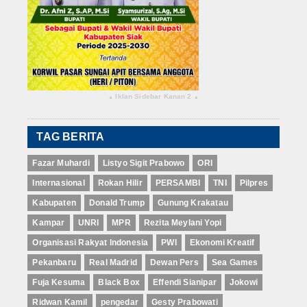
Iklan Sidebar Kanan 2
▴
▴
TAG BERITA
Fazar Muhardi
Listyo Sigit Prabowo
ORI
Internasional
Rokan Hilir
PERSAMBI
TNI
Pilpres
Kabupaten
Donald Trump
Gunung Krakatau
Kampar
UNRI
MPR
Rezita Meylani Yopi
Organisasi Rakyat Indonesia
PWI
Ekonomi Kreatif
Pekanbaru
Real Madrid
Dewan Pers
Sea Games
Fuja Kesuma
Black Box
Effendi Sianipar
Jokowi
Ridwan Kamil
pengedar
Gesty Prabowati