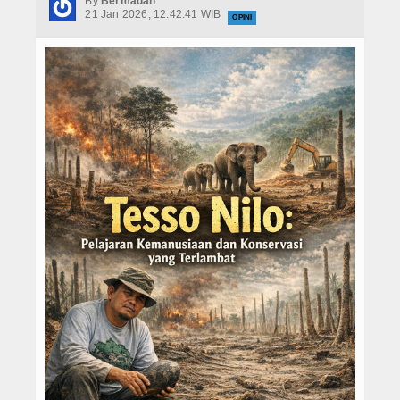
By
Bermadah
Hukrim
21 Jan 2026, 12:42:41 WIB
OPINI
Iptek
Politik
Berita Foto
Budaya & Pariwisata
Ekbis
Olahraga