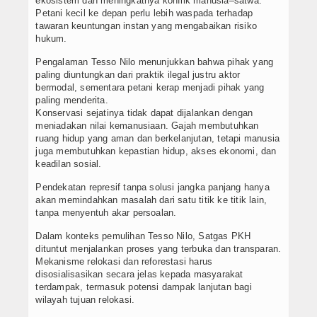
ekosistem dan meningkatnya konflik manusia–satwa.
Petani kecil ke depan perlu lebih waspada terhadap
tawaran keuntungan instan yang mengabaikan risiko
hukum.
Pengalaman Tesso Nilo menunjukkan bahwa pihak yang
paling diuntungkan dari praktik ilegal justru aktor
bermodal, sementara petani kerap menjadi pihak yang
paling menderita.
Konservasi sejatinya tidak dapat dijalankan dengan
meniadakan nilai kemanusiaan. Gajah membutuhkan
ruang hidup yang aman dan berkelanjutan, tetapi manusia
juga membutuhkan kepastian hidup, akses ekonomi, dan
keadilan sosial.
Pendekatan represif tanpa solusi jangka panjang hanya
akan memindahkan masalah dari satu titik ke titik lain,
tanpa menyentuh akar persoalan.
Dalam konteks pemulihan Tesso Nilo, Satgas PKH
dituntut menjalankan proses yang terbuka dan transparan.
Mekanisme relokasi dan reforestasi harus
disosialisasikan secara jelas kepada masyarakat
terdampak, termasuk potensi dampak lanjutan bagi
wilayah tujuan relokasi.