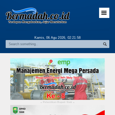
☰
Home
Advertorial
Kamis, 06 Agu 2026,
02:21:59
Gallery
Riau
Daerah
Pekanbaru
Pelalawan
Kampar
Pelantikan Bupati Siak
▴
▴
Rokan Hulu