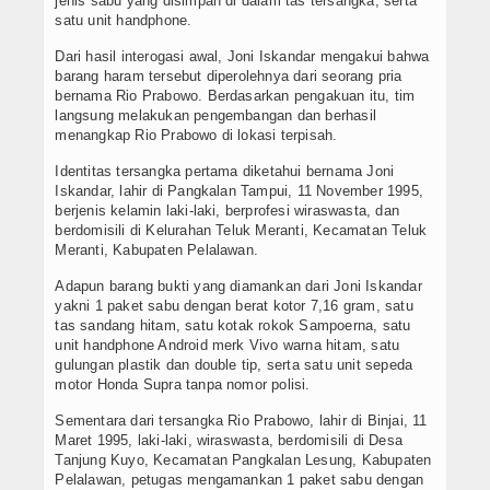
jenis sabu yang disimpan di dalam tas tersangka, serta
satu unit handphone.
Dari hasil interogasi awal, Joni Iskandar mengakui bahwa
barang haram tersebut diperolehnya dari seorang pria
bernama Rio Prabowo. Berdasarkan pengakuan itu, tim
langsung melakukan pengembangan dan berhasil
menangkap Rio Prabowo di lokasi terpisah.
Identitas tersangka pertama diketahui bernama Joni
Iskandar, lahir di Pangkalan Tampui, 11 November 1995,
berjenis kelamin laki-laki, berprofesi wiraswasta, dan
berdomisili di Kelurahan Teluk Meranti, Kecamatan Teluk
Meranti, Kabupaten Pelalawan.
Adapun barang bukti yang diamankan dari Joni Iskandar
yakni 1 paket sabu dengan berat kotor 7,16 gram, satu
tas sandang hitam, satu kotak rokok Sampoerna, satu
unit handphone Android merk Vivo warna hitam, satu
gulungan plastik dan double tip, serta satu unit sepeda
motor Honda Supra tanpa nomor polisi.
Sementara dari tersangka Rio Prabowo, lahir di Binjai, 11
Maret 1995, laki-laki, wiraswasta, berdomisili di Desa
Tanjung Kuyo, Kecamatan Pangkalan Lesung, Kabupaten
Pelalawan, petugas mengamankan 1 paket sabu dengan