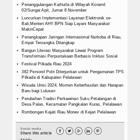
Penanggulangan Karhutla di Wilayah Koramil
02/Sungai Apit, Jumat 8 November
Luncurkan Implementasi Layanan Elektronik se-
Bali,Menteri AHY:BPN Siap Layani Masyarakat
MakinCepat
Penangkapan Jaringan Internasional Narkoba di Riau,
Empat Tersangka Ditangkap
Bangun Literasi Masyarakat Lewat Program
Transformasi Perpustakaan Berbasis Inklusi Sosial
Festival Pilkada Riau 2024
382 Personil Polri Diterjunkan untuk Pengamanan TPS
Pilkada di Kabupaten Pelalawan
Wisuda Unisi 2024, Momen Keberhasilan dan Harapan
Baru bagi Lulusan
Perubahan Tradisi Perkawinan Suku Petalangan di
Desa Palas, Kecamatan Pangkalan Kuras, Pelalawan
Rombongan Kajati Riau Monev di Kejari Pelalawan
Social media





Share this article