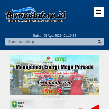
☰
Home
Advertorial
Sabtu, 08 Agu 2026,
01:19:39
Gallery
Riau
Daerah
Pekanbaru
Pelalawan
Kampar
Pelantikan Bupati Siak
▴
▴
Rokan Hulu