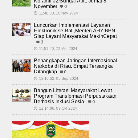
Koramil 02/Sungai Apit, Jumat 8
November
0
11:48:30, 10 Nov 2024
🕔
Luncurkan Implementasi Layanan
Elektronik se-Bali,Menteri AHY:BPN
Siap Layani Masyarakat MakinCepat
1
11:51:40, 22 Mei 2024
🕔
Penangkapan Jaringan Internasional
Narkoba di Riau, Empat Tersangka
Ditangkap
0
18:16:52, 05 Sep 2024
🕔
Bangun Literasi Masyarakat Lewat
Program Transformasi Perpustakaan
Berbasis Inklusi Sosial
0
12:14:06, 09 Okt 2024
🕔