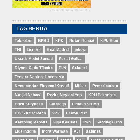
Iklan Sidebar Kanan 2
▴
▴
TAG BERITA
Teknologi
BPBD
KPK
Rutan Rengat
KPU Riau
TNI
Lion Air
Real Madrid
jokowi
Ustadz Abdul Somad
Partai Golkar
Riyono Gede Tfisoko
PLN
Sulastri
Tentara Nasional Indonesia
Kementerian Ekonomi Kreatif
Militer
Pemerintahan
Masjid Nabawi
Rezita Meylani Yopi
KPU Pekanbaru
Erick Suryadi R
Olahraga
Firdaus SH MH
BPJS Kesehatan
Siak
Dewan Pers
Kampung Rabbits
Fuja Kesuma
Iran
Sandiaga Uno
Liga Inggris
Indra Warman
AJI
Babinsa