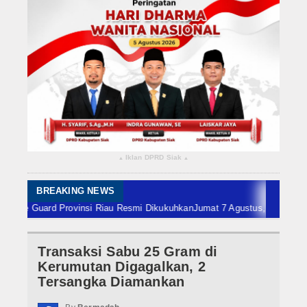
Rokan Hilir
Bengkalis
Meranti
Dumai
Indragiri Hulu
Iklan DPRD Siak
▴
▴
Indragiri Hilir
Kuansing
BREAKING NEWS
uard Provinsi Riau Resmi Dikukuhkan
Jumat 7 Agustus, Babinsa Koramil 
Siak
Transaksi Sabu 25 Gram di
Nasional
Kerumutan Digagalkan, 2
Internasional
Tersangka Diamankan