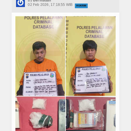
By
Bermadah
Hukrim
02 Feb 2026, 17:18:55 WIB
HUKRIM
Iptek
Politik
Berita Foto
Budaya & Pariwisata
Ekbis
Olahraga