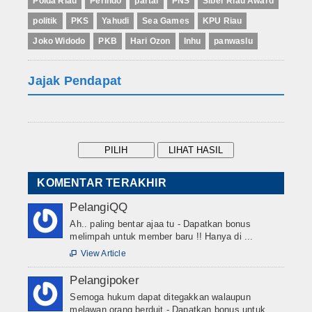
Polda Riau
Perindo
partai
PNS
Siber Riau Award
politik
PKS
Yahudi
Sea Games
KPU Riau
Joko Widodo
PKB
Hari Ozon
Inhu
panwaslu
Jajak Pendapat
KOMENTAR TERAKHIR
PelangiQQ
Ah.. paling bentar ajaa tu - Dapatkan bonus
melimpah untuk member baru !! Hanya di ...
View Article

Pelangipoker
Semoga hukum dapat ditegakkan walaupun
melawan orang berduit - Dapatkan bonus untuk