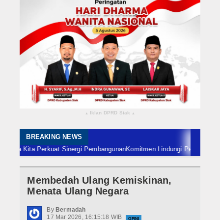
Rokan Hilir
Bengkalis
Meranti
Dumai
Indragiri Hulu
Iklan DPRD Siak
▴
▴
Indragiri Hilir
Kuansing
BREAKING NEWS
 Kita Perkuat Sinergi Pembangunan
Komitmen Lindungi Petani Sawit, Bupat
Siak
Membedah Ulang Kemiskinan,
Nasional
Menata Ulang Negara
Internasional
By
Bermadah
17 Mar 2026, 16:15:18 WIB
OPINI