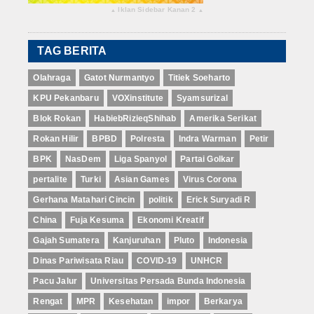
Iklan Sidebar Kanan 2
▴
▴
TAG BERITA
Olahraga
Gatot Nurmantyo
Titiek Soeharto
KPU Pekanbaru
VOXinstitute
Syamsurizal
Blok Rokan
HabiebRizieqShihab
Amerika Serikat
Rokan Hilir
BPBD
Polresta
Indra Warman
Petir
BPK
NasDem
Liga Spanyol
Partai Golkar
pertalite
Turki
Asian Games
Virus Corona
Gerhana Matahari Cincin
politik
Erick Suryadi R
China
Fuja Kesuma
Ekonomi Kreatif
Gajah Sumatera
Kanjuruhan
Pluto
Indonesia
Dinas Pariwisata Riau
COVID-19
UNHCR
Pacu Jalur
Universitas Persada Bunda Indonesia
Rengat
MPR
Kesehatan
impor
Berkarya