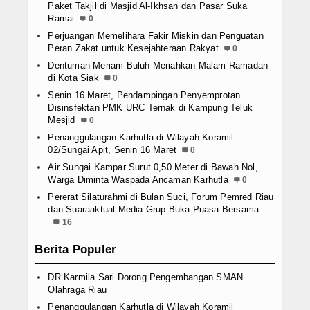
Paket Takjil di Masjid Al-Ikhsan dan Pasar Suka
Ramai
0
Perjuangan Memelihara Fakir Miskin dan Penguatan
Peran Zakat untuk Kesejahteraan Rakyat
0
Dentuman Meriam Buluh Meriahkan Malam Ramadan
di Kota Siak
0
Senin 16 Maret, Pendampingan Penyemprotan
Disinsfektan PMK URC Ternak di Kampung Teluk
Mesjid
0
Penanggulangan Karhutla di Wilayah Koramil
02/Sungai Apit, Senin 16 Maret
0
Air Sungai Kampar Surut 0,50 Meter di Bawah Nol,
Warga Diminta Waspada Ancaman Karhutla
0
Pererat Silaturahmi di Bulan Suci, Forum Pemred Riau
dan Suaraaktual Media Grup Buka Puasa Bersama
16
Berita Populer
DR Karmila Sari Dorong Pengembangan SMAN
Olahraga Riau
Penanggulangan Karhutla di Wilayah Koramil