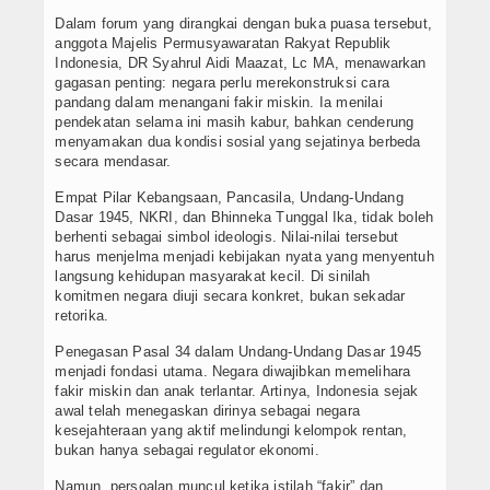
Dalam forum yang dirangkai dengan buka puasa tersebut,
anggota Majelis Permusyawaratan Rakyat Republik
Indonesia, DR Syahrul Aidi Maazat, Lc MA, menawarkan
gagasan penting: negara perlu merekonstruksi cara
pandang dalam menangani fakir miskin. Ia menilai
pendekatan selama ini masih kabur, bahkan cenderung
menyamakan dua kondisi sosial yang sejatinya berbeda
secara mendasar.
Empat Pilar Kebangsaan, Pancasila, Undang-Undang
Dasar 1945, NKRI, dan Bhinneka Tunggal Ika, tidak boleh
berhenti sebagai simbol ideologis. Nilai-nilai tersebut
harus menjelma menjadi kebijakan nyata yang menyentuh
langsung kehidupan masyarakat kecil. Di sinilah
komitmen negara diuji secara konkret, bukan sekadar
retorika.
Penegasan Pasal 34 dalam Undang-Undang Dasar 1945
menjadi fondasi utama. Negara diwajibkan memelihara
fakir miskin dan anak terlantar. Artinya, Indonesia sejak
awal telah menegaskan dirinya sebagai negara
kesejahteraan yang aktif melindungi kelompok rentan,
bukan hanya sebagai regulator ekonomi.
Namun, persoalan muncul ketika istilah “fakir” dan