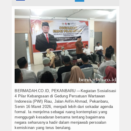
Hukrim
Iptek
Politik
Berita Foto
Budaya & Pariwisata
Ekbis
Olahraga
BERMADAH.CO.ID, PEKANBARU —Kegiatan Sosialisasi
4 Pilar Kebangsaan di Gedung Persatuan Wartawan
Indonesia (PWI) Riau, Jalan Arifin Ahmad, Pekanbaru,
Senin 16 Maret 2026, menjadi lebih dari sekadar agenda
formal. Ia menjelma sebagai ruang kontemplasi yang
menggugah kesadaran bersama tentang bagaimana
negara seharusnya hadir dalam menjawab persoalan
kemiskinan yang terus berulang.