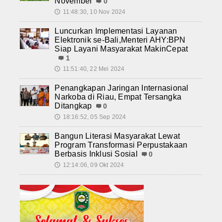
November
0
11:48:30, 10 Nov 2024
🕔
Luncurkan Implementasi Layanan
Elektronik se-Bali,Menteri AHY:BPN
Siap Layani Masyarakat MakinCepat
1
11:51:40, 22 Mei 2024
🕔
Penangkapan Jaringan Internasional
Narkoba di Riau, Empat Tersangka
Ditangkap
0
18:16:52, 05 Sep 2024
🕔
Bangun Literasi Masyarakat Lewat
Program Transformasi Perpustakaan
Berbasis Inklusi Sosial
0
12:14:06, 09 Okt 2024
🕔