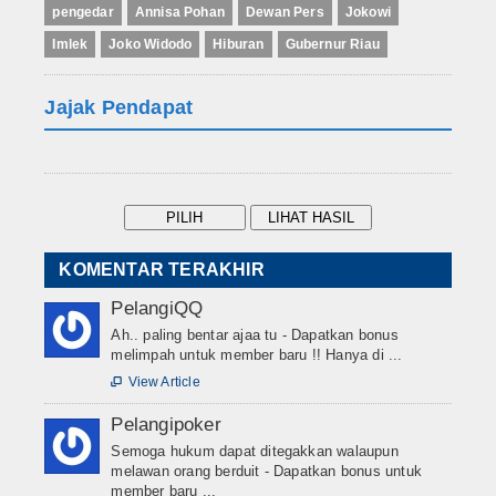
pengedar
Annisa Pohan
Dewan Pers
Jokowi
Imlek
Joko Widodo
Hiburan
Gubernur Riau
Jajak Pendapat
KOMENTAR TERAKHIR
PelangiQQ
Ah.. paling bentar ajaa tu - Dapatkan bonus
melimpah untuk member baru !! Hanya di ...
View Article

Pelangipoker
Semoga hukum dapat ditegakkan walaupun
melawan orang berduit - Dapatkan bonus untuk
member baru ...