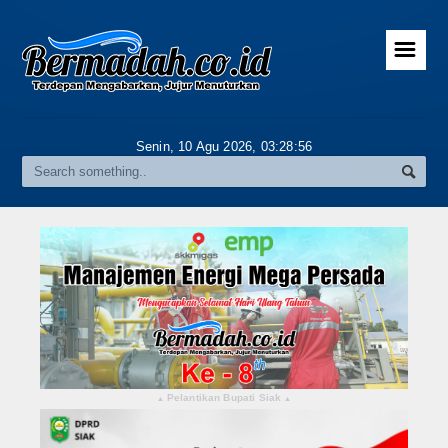
☰
Home
Advertorial
Senin, 10 Agu 2026,
03:28:57
Gallery
Riau
Daerah
Pekanbaru
Pelalawan
Kampar
Pelantikan Bupati Siak
▴
▴
Rokan Hulu