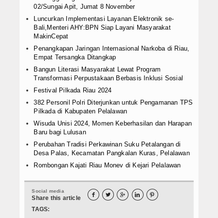
02/Sungai Apit, Jumat 8 November
Luncurkan Implementasi Layanan Elektronik se-
Bali,Menteri AHY:BPN Siap Layani Masyarakat
MakinCepat
Penangkapan Jaringan Internasional Narkoba di Riau,
Empat Tersangka Ditangkap
Bangun Literasi Masyarakat Lewat Program
Transformasi Perpustakaan Berbasis Inklusi Sosial
Festival Pilkada Riau 2024
382 Personil Polri Diterjunkan untuk Pengamanan TPS
Pilkada di Kabupaten Pelalawan
Wisuda Unisi 2024, Momen Keberhasilan dan Harapan
Baru bagi Lulusan
Perubahan Tradisi Perkawinan Suku Petalangan di
Desa Palas, Kecamatan Pangkalan Kuras, Pelalawan
Rombongan Kajati Riau Monev di Kejari Pelalawan
Social media





Share this article
TAGS: