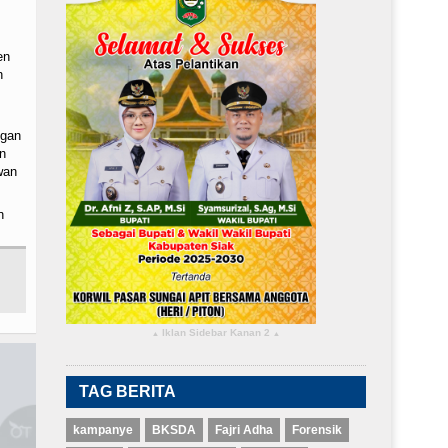
en
n
ngan
n
wan
n
Iklan Sidebar Kanan 2
▴
▴
TAG BERITA
kampanye
BKSDA
Fajri Adha
Forensik