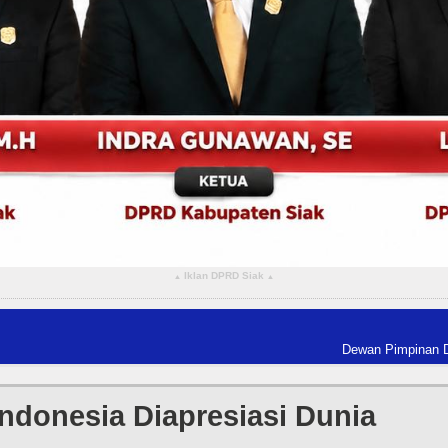
Iklan DPRD Siak
▴
▴
Dewan Pimpinan Daerah The Worl
Indonesia Diapresiasi Dunia