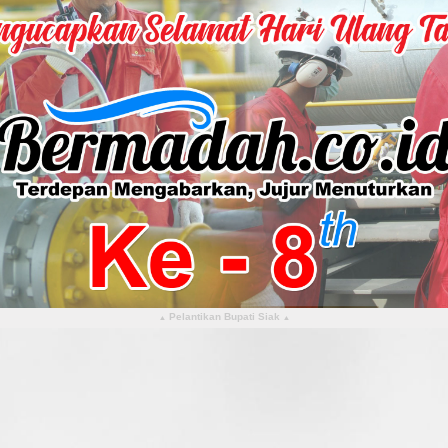
Pelantikan Bupati Siak
▴
▴