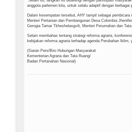
“Selain itu, langkah itu dibarengi dengan partisipasi masya
anggota parlemen kita, untuk selalu adaptif dengan berbagai 
Dalam kesempatan tersebut, AHY tampil sebagai pembicara in
Menteri Pertanian dan Pembangunan Desa Colombia Jhenifer 
Gerogia Tamar Tkheshelasgvili, Menteri Perumahan dan Tata
Selain membahas tentang strategi reforma agraria, konferen
kebijakan reforma agraria terhadap agenda Perubahan Iklim, y
(Siaran Pers/Biro Hubungan Masyarakat
Kementerian Agraria dan Tata Ruang/
Badan Pertanahan Nasional)