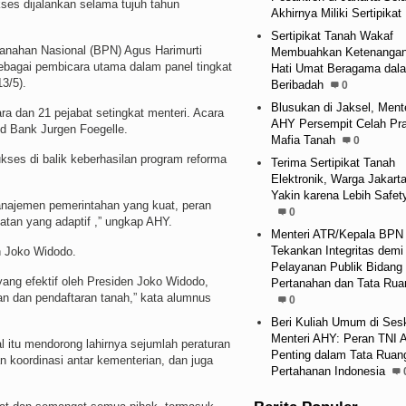
kses dijalankan selama tujuh tahun
Akhirnya Miliki Sertipikat
Sertipikat Tanah Wakaf
tanahan Nasional (BPN) Agus Harimurti
Membuahkan Ketenanga
ebagai pembicara utama dalam panel tingkat
Hati Umat Beragama dal
13/5).
Beribadah
0
Blusukan di Jaksel, Mente
gara dan 21 pejabat setingkat menteri. Acara
AHY Persempit Celah Pra
ld Bank Jurgen Foegelle.
Mafia Tanah
0
ses di balik keberhasilan program reforma
Terima Sertipikat Tanah
Elektronik, Warga Jakarta
Yakin karena Lebih Safet
anajemen pemerintahan yang kuat, peran
0
atan yang adaptif ,” ungkap AHY.
Menteri ATR/Kepala BPN
Tekankan Integritas demi
n Joko Widodo.
Pelayanan Publik Bidang
ang efektif oleh Presiden Joko Widodo,
Pertanahan dan Tata Rua
n dan pendaftaran tanah,” kata alumnus
0
.
Beri Kuliah Umum di Sesk
Menteri AHY: Peran TNI 
l itu mendorong lahirnya sejumlah peraturan
Penting dalam Tata Ruan
koordinasi antar kementerian, dan juga
Pertahanan Indonesia