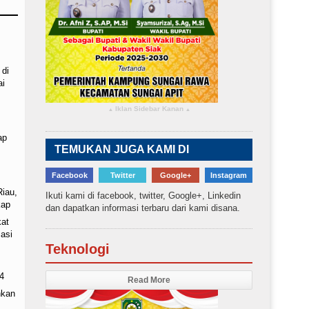
 di
ai
Iklan Sidebar Kanan
▴
▴
ap
TEMUKAN JUGA KAMI DI
Facebook
Twitter
Google+
Instagram
Riau,
Ikuti kami di facebook, twitter, Google+, Linkedin
kap
dan dapatkan informasi terbaru dari kami disana.
kat
asi
Teknologi
4
Read More
nkan