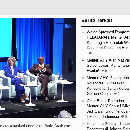
Berita Terkait
Warga Apresiasi Program
PELATARAN, Menteri AH
Kami Ingin Permudah Wa
Dapatkan Kepastian Huk
0
Menteri AHY Ajak Masyar
Sulsel Lawan Mafia Tana
Ewako!
0
Menteri AHY: Sinergi dan
Kolaborasi Sukseskan
Konsolidasi Tanah Korba
Gempa Cianjur
0
Gelar Bazar Ramadan,
Menteri AHY Sebut UMK
Jadi Salah Satu Penopan
Ekonomi Indonesia
0
Penantian Puluhan Tahun
 apresiasi tinggi dari World Bank dan
Pesantren di Jakarta Sel