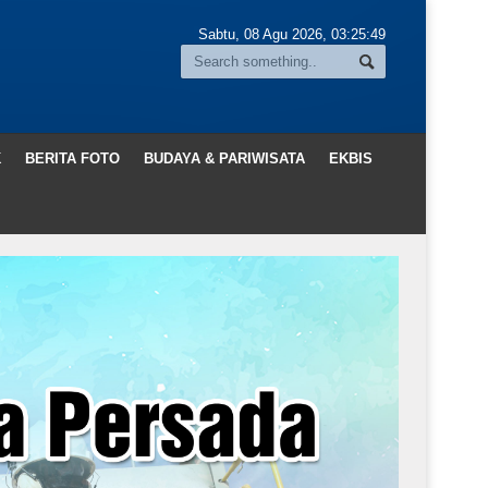
Sabtu, 08 Agu 2026,
03:25:50
K
BERITA FOTO
BUDAYA & PARIWISATA
EKBIS