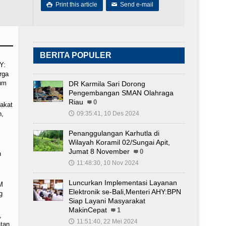
Print this article
Send e-mail

✉
BERITA POPULER
Y:
rga
um
DR Karmila Sari Dorong
Pengembangan SMAN Olahraga
Riau
0
akat
h,
09:35:41, 10 Des 2024
🕔
Penanggulangan Karhutla di
Wilayah Koramil 02/Sungai Apit,
Jumat 8 November
0
n
11:48:30, 10 Nov 2024
🕔
Luncurkan Implementasi Layanan
M
Elektronik se-Bali,Menteri AHY:BPN
g
Siap Layani Masyarakat
MakinCepat
1
,
11:51:40, 22 Mei 2024
🕔
atan