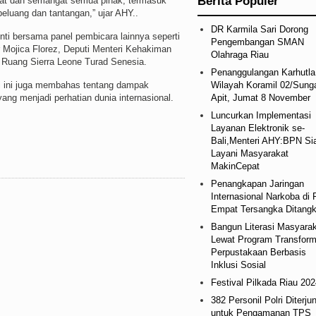
Berita Populer
rakat dan semangat semua pihak, termasuk
peluang dan tantangan,” ujar AHY..
DR Karmila Sari Dorong
ti bersama panel pembicara lainnya seperti
Pengembangan SMAN
Mojica Florez, Deputi Menteri Kehakiman
Olahraga Riau
 Ruang Sierra Leone Turad Senesia.
Penanggulangan Karhutla
Wilayah Koramil 02/Sung
si ini juga membahas tentang dampak
Apit, Jumat 8 November
ang menjadi perhatian dunia internasional.
Luncurkan Implementasi
Layanan Elektronik se-
Bali,Menteri AHY:BPN Si
Layani Masyarakat
MakinCepat
Penangkapan Jaringan
Internasional Narkoba di 
Empat Tersangka Ditang
Bangun Literasi Masyara
Lewat Program Transform
Perpustakaan Berbasis
Inklusi Sosial
Festival Pilkada Riau 202
382 Personil Polri Diterju
untuk Pengamanan TPS