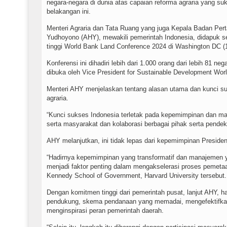
negara-negara di dunia atas capaian reforma agraria yang su
belakangan ini.
Menteri Agraria dan Tata Ruang yang juga Kepala Badan Per
Yudhoyono (AHY), mewakili pemerintah Indonesia, didapuk s
tinggi World Bank Land Conference 2024 di Washington DC (
Konferensi ini dihadiri lebih dari 1.000 orang dari lebih 81 ne
dibuka oleh Vice President for Sustainable Development Wor
Menteri AHY menjelaskan tentang alasan utama dan kunci suk
agraria.
“Kunci sukses Indonesia terletak pada kepemimpinan dan m
serta masyarakat dan kolaborasi berbagai pihak serta pendek
AHY melanjutkan, ini tidak lepas dari kepemimpinan Preside
“Hadirnya kepemimpinan yang transformatif dan manajemen y
menjadi faktor penting dalam mengakselerasi proses pemetaa
Kennedy School of Government, Harvard University tersebut
Dengan komitmen tinggi dari pemerintah pusat, lanjut AHY, ha
pendukung, skema pendanaan yang memadai, mengefektifkan 
menginspirasi peran pemerintah daerah.