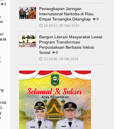
0
Penangkapan Jaringan
Internasional Narkoba di Riau,
n
Empat Tersangka Ditangkap
0
am
18:16:52, 05 Sep 2024
🕔
ri
Bangun Literasi Masyarakat Lewat
ktik
Program Transformasi
Perpustakaan Berbasis Inklusi
Sosial
0
:
12:14:06, 09 Okt 2024
🕔
y
ng
oal,
AL
g
0