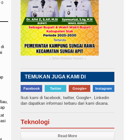
0
 di
ai
Iklan Sidebar Kanan
▴
▴
TEMUKAN JUGA KAMI DI
ap
Facebook
Twitter
Google+
Instagram
Ikuti kami di facebook, twitter, Google+, Linkedin
Riau,
dan dapatkan informasi terbaru dari kami disana.
kap
kat
asi
Teknologi
Read More
4