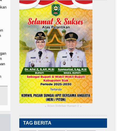
nkan
en
n
ngan
n
wan
n
Iklan Sidebar Kanan 2
▴
▴
TAG BERITA