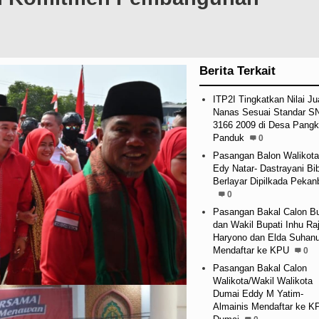
Berita Terkait
ITP2I Tingkatkan Nilai Ju
Nanas Sesuai Standar S
3166 2009 di Desa Pangk
Panduk
0
Pasangan Balon Walikota
Edy Natar- Dastrayani Bi
Berlayar Dipilkada Pekan
0
Pasangan Bakal Calon Bu
dan Wakil Bupati Inhu Ra
Haryono dan Elda Suhanu
Mendaftar ke KPU
0
Pasangan Bakal Calon
Walikota/Wakil Walikota
Dumai Eddy M Yatim-
Almainis Mendaftar ke K