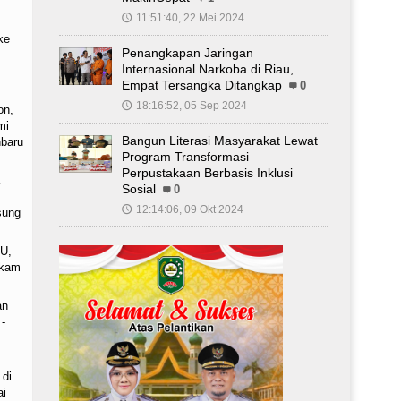
11:51:40, 22 Mei 2024
🕔
ke
Penangkapan Jaringan
Internasional Narkoba di Riau,
s
Empat Tersangka Ditangkap
0
18:16:52, 05 Sep 2024
🕔
on,
mi
Bangun Literasi Masyarakat Lewat
baru
Program Transformasi
Perpustakaan Berbasis Inklusi
Sosial
0
12:14:06, 09 Okt 2024
🕔
sung
U,
akam
an
-
 di
ai