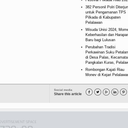
382 Personil Polri Diterju
untuk Pengamanan TPS
Pilkada di Kabupaten
Pelalawan
Wisuda Unisi 2024, Mom
Keberhasilan dan Harapa
Baru bagi Lulusan
Perubahan Tradisi
Perkawinan Suku Petala
di Desa Palas, Kecamata
Pangkalan Kuras, Pelala
Rombongan Kajati Riau
Monev di Kejari Pelalawa
Social media





Share this article