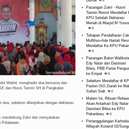
Dumai
0
Pasangan Zukri - Husni
Tamrin Resmi Mendaftar 
KPU Setelah Deklarasi
Meriah di Masjid M Yunu
0
Tahapan Pendaftaran Cal
Muflihun-Ade Hartati Res
Mendaftar Ke KPU Pekan
0
Pasangan Balon Walikota
Edy Natar dan Dastriani
Bibra, PBB Partai Pengu
ke Empat
0
Sebelum Mendaftar di KP
l Wahid, menghadiri doa bersama dan
Paslon ISO Ziarah ke M
i SE dan Husni Tamrin SH di Pangkalan
Sultan Siak
0
Malam Ini, Ribuan Relaw
an doa, sebelum dilanjutkan dengan deklarasi
Akan Antarkan Edy Natar 
Dastriani Bibra ke KPU
Pekanbaru
0
 mendukung Zukri dan menyatakan
Penanggulangan Karhutla
n Pelalawan.
Wilayah Koramil 02/Sung