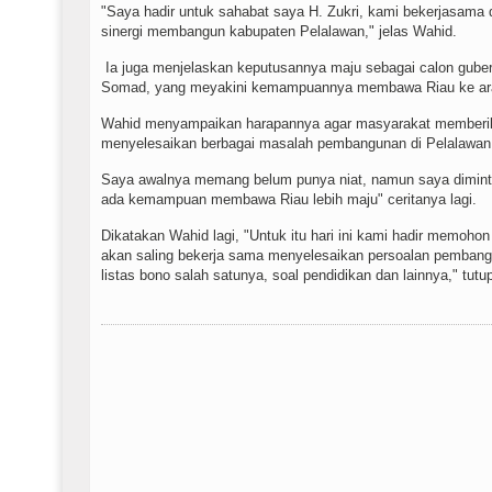
"Saya hadir untuk sahabat saya H. Zukri, kami bekerjasama d
sinergi membangun kabupaten Pelalawan," jelas Wahid.
Ia juga menjelaskan keputusannya maju sebagai calon guber
Somad, yang meyakini kemampuannya membawa Riau ke arah
Wahid menyampaikan harapannya agar masyarakat memberik
menyelesaikan berbagai masalah pembangunan di Pelalawan, t
Saya awalnya memang belum punya niat, namun saya dimin
ada kemampuan membawa Riau lebih maju" ceritanya lagi.
Dikatakan Wahid lagi, "Untuk itu hari ini kami hadir memoh
akan saling bekerja sama menyelesaikan persoalan pembangun
listas bono salah satunya, soal pendidikan dan lainnya," tut