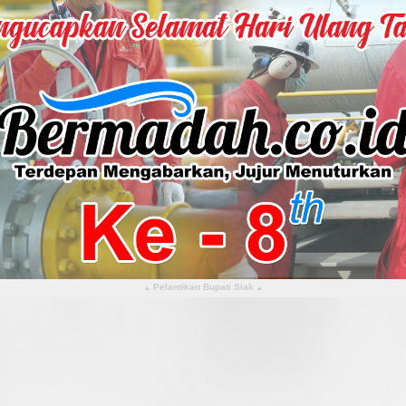
Pelantikan Bupati Siak
▴
▴