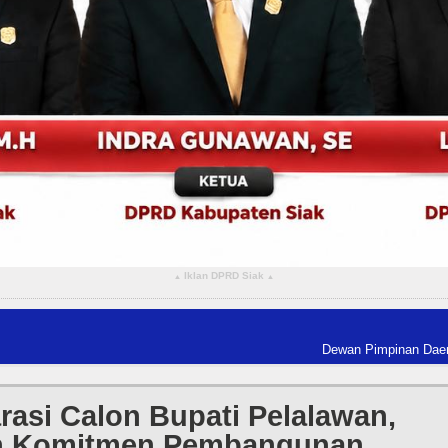
Iklan DPRD Siak
▴
▴
Dewan Pimpinan Daerah The Worl
rasi Calon Bupati Pelalawan,
n Komitmen Pembangunan