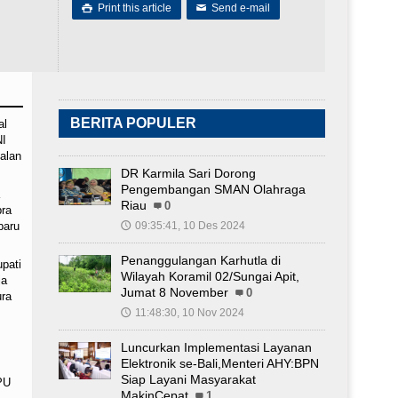
Print this article
Send e-mail

✉
BERITA POPULER
al
NI
alan
DR Karmila Sari Dorong
Pengembangan SMAN Olahraga
Riau
0
bra
baru
09:35:41, 10 Des 2024
🕔
Penanggulangan Karhutla di
pati
Wilayah Koramil 02/Sungai Apit,
ja
Jumat 8 November
0
ra
11:48:30, 10 Nov 2024
🕔
Luncurkan Implementasi Layanan
Elektronik se-Bali,Menteri AHY:BPN
Siap Layani Masyarakat
PU
MakinCepat
1