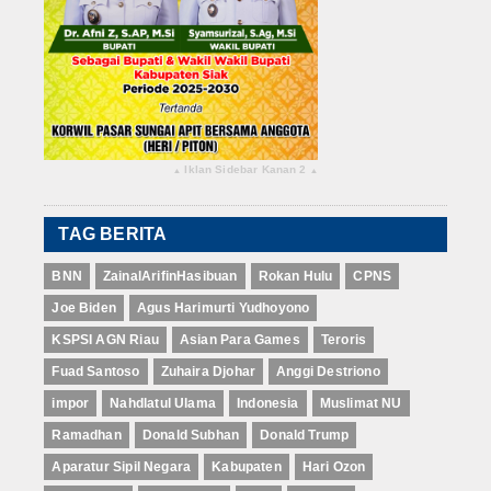
Iklan Sidebar Kanan 2
▴
▴
TAG BERITA
BNN
ZainalArifinHasibuan
Rokan Hulu
CPNS
Joe Biden
Agus Harimurti Yudhoyono
KSPSI AGN Riau
Asian Para Games
Teroris
Fuad Santoso
Zuhaira Djohar
Anggi Destriono
impor
Nahdlatul Ulama
Indonesia
Muslimat NU
Ramadhan
Donald Subhan
Donald Trump
Aparatur Sipil Negara
Kabupaten
Hari Ozon