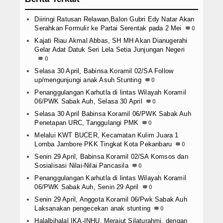
Diiringi Ratusan Relawan,Balon Gubri Edy Natar Akan
Serahkan Formulir ke Partai Serentak pada 2 Mei
0
Kajati Riau Akmal Abbas, SH MH Akan Dianugerahi
Gelar Adat Datuk Seri Lela Setia Junjungan Negeri
0
Selasa 30 April, Babinsa Koramil 02/SA Follow
up/mengunjungi anak Asuh Stunting
0
Penanggulangan Karhutla di lintas Wilayah Koramil
06/PWK Sabak Auh, Selasa 30 April
0
Selasa 30 April Babinsa Koramil 06/PWK Sabak Auh
Penetapan URC, Tanggulangi PMK
0
Melalui KWT BUCER, Kecamatan Kulim Juara 1
Lomba Jambore PKK Tingkat Kota Pekanbaru
0
Senin 29 April, Babinsa Koramil 02/SA Komsos dan
Sosialisasi Nilai-Nilai Pancasila
0
Penanggulangan Karhutla di lintas Wilayah Koramil
06/PWK Sabak Auh, Senin 29 April
0
Senin 29 April, Anggota Koramil 06/Pwk Sabak Auh
Laksanakan pengecekan anak stunting
0
Halalbihalal IKA-INHU, Merajut Silaturahmi, dengan