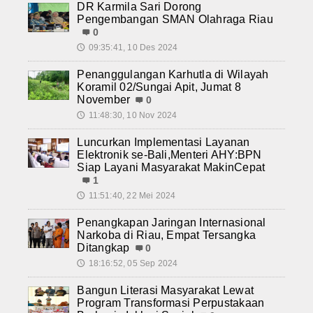
DR Karmila Sari Dorong
Pengembangan SMAN Olahraga Riau
0
09:35:41, 10 Des 2024
🕔
Penanggulangan Karhutla di Wilayah
Koramil 02/Sungai Apit, Jumat 8
November
0
11:48:30, 10 Nov 2024
🕔
Luncurkan Implementasi Layanan
Elektronik se-Bali,Menteri AHY:BPN
Siap Layani Masyarakat MakinCepat
1
11:51:40, 22 Mei 2024
🕔
Penangkapan Jaringan Internasional
Narkoba di Riau, Empat Tersangka
Ditangkap
0
18:16:52, 05 Sep 2024
🕔
Bangun Literasi Masyarakat Lewat
Program Transformasi Perpustakaan