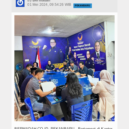
By
Bermadah
Hukrim
01 Mei 2024, 09:54:26 WIB
PEKANBARU
Iptek
Politik
Berita Foto
Budaya & Pariwisata
Ekbis
Olahraga
BERMADAH.CO.ID, PEKANBARU - Bertempat di Kantor