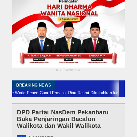
Rokan Hilir
Bengkalis
Meranti
Dumai
Indragiri Hulu
Iklan DPRD Siak
▴
▴
Indragiri Hilir
Kuansing
BREAKING NEWS
World Peace Guard Provinsi Riau Resmi Dikukuhkan
Jumat 7 Agustus, Bab
Siak
DPD Partai NasDem Pekanbaru
Nasional
Buka Penjaringan Bacalon
Internasional
Walikota dan Wakil Walikota