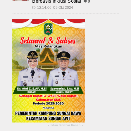
Berbasis Inklusi Sosial
0
12:14:06, 09 Okt 2024
🕔
Iklan Sidebar Kanan
▴
▴