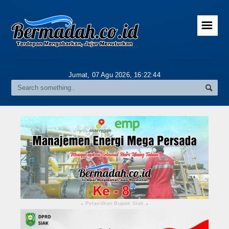
☰
Home
Advertorial
Jumat, 07 Agu 2026,
16:22:45
Gallery
Riau
Daerah
Pekanbaru
Pelalawan
Kampar
Pelantikan Bupati Siak
▴
▴
Rokan Hulu