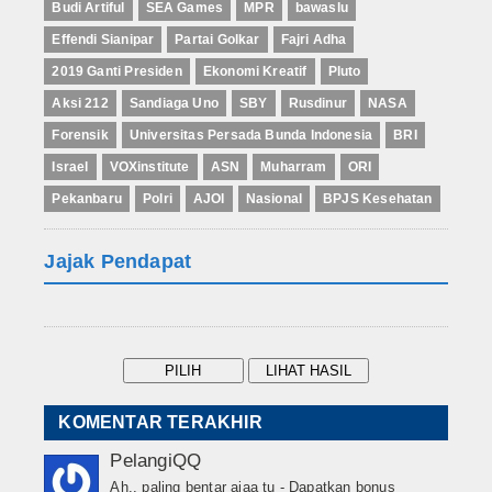
Budi Artiful
SEA Games
MPR
bawaslu
Effendi Sianipar
Partai Golkar
Fajri Adha
2019 Ganti Presiden
Ekonomi Kreatif
Pluto
Aksi 212
Sandiaga Uno
SBY
Rusdinur
NASA
Forensik
Universitas Persada Bunda Indonesia
BRI
Israel
VOXinstitute
ASN
Muharram
ORI
Pekanbaru
Polri
AJOI
Nasional
BPJS Kesehatan
Jajak Pendapat
KOMENTAR TERAKHIR
PelangiQQ
Ah.. paling bentar ajaa tu - Dapatkan bonus