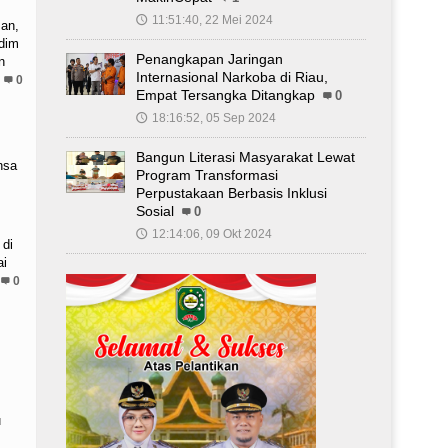
11:51:40, 22 Mei 2024
🕔
an,
dim
Penangkapan Jaringan
n
Internasional Narkoba di Riau,
0
Empat Tersangka Ditangkap
0
18:16:52, 05 Sep 2024
🕔
Bangun Literasi Masyarakat Lewat
nsa
Program Transformasi
Perpustakaan Berbasis Inklusi
Sosial
0
12:14:06, 09 Okt 2024
🕔
 di
ai
0
u