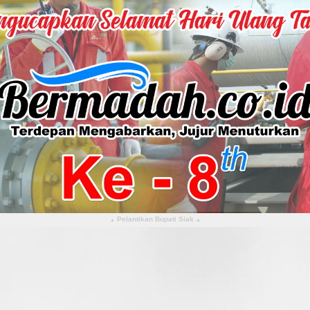
Pelantikan Bupati Siak
▴
▴