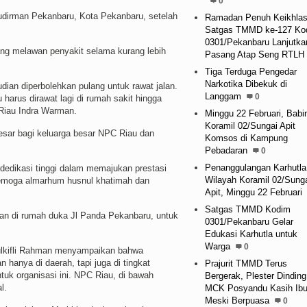
0
dirman Pekanbaru, Kota Pekanbaru, setelah
Ramadan Penuh Keikhlas
Satgas TMMD ke-127 Ko
0301/Pekanbaru Lanjutka
ang melawan penyakit selama kurang lebih
Pasang Atap Seng RTLH
Tiga Terduga Pengedar
Narkotika Dibekuk di
ian diperbolehkan pulang untuk rawat jalan.
Langgam
0
harus dirawat lagi di rumah sakit hingga
C Riau Indra Warman.
Minggu 22 Februari, Babi
Koramil 02/Sungai Apit
esar bagi keluarga besar NPC Riau dan
Komsos di Kampung
Pebadaran
0
Penanggulangan Karhutla
edikasi tinggi dalam memajukan prestasi
Wilayah Koramil 02/Sung
un. Semoga almarhum husnul khatimah dan
Apit, Minggu 22 Februari
Satgas TMMD Kodim
 di rumah duka Jl Panda Pekanbaru, untuk
0301/Pekanbaru Gelar
Edukasi Karhutla untuk
Warga
0
ulkifli Rahman menyampaikan bahwa
anya di daerah, tapi juga di tingkat
Prajurit TMMD Terus
tuk organisasi ini. NPC Riau, di bawah
Bergerak, Plester Dinding
al.
MCK Posyandu Kasih Ib
Meski Berpuasa
0