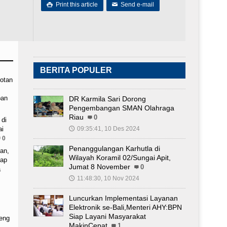
Print this article
Send e-mail

✉
BERITA POPULER
otan
pan
DR Karmila Sari Dorong
Pengembangan SMAN Olahraga
Riau
0
 di
ai
09:35:41, 10 Des 2024
🕔
0
Penanggulangan Karhutla di
an,
Wilayah Koramil 02/Sungai Apit,
tap
Jumat 8 November
0
a
11:48:30, 10 Nov 2024
🕔
Luncurkan Implementasi Layanan
Elektronik se-Bali,Menteri AHY:BPN
Siap Layani Masyarakat
eng
MakinCepat
1