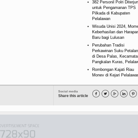
382 Personil Polri Diterju
untuk Pengamanan TPS
Pilkada di Kabupaten
Pelalawan
Wisuda Unisi 2024, Mom
Keberhasilan dan Harapa
Baru bagi Lulusan
Perubahan Tradisi
Perkawinan Suku Petala
di Desa Palas, Kecamata
Pangkalan Kuras, Pelala
Rombongan Kajati Riau
Monev di Kejari Pelalawa
Social media





Share this article