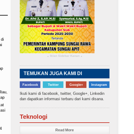
 di
ai
Iklan Sidebar Kanan
▴
▴
ap
TEMUKAN JUGA KAMI DI
Facebook
Twitter
Google+
Instagram
Riau,
Ikuti kami di facebook, twitter, Google+, Linkedin
kap
dan dapatkan informasi terbaru dari kami disana.
kat
asi
Teknologi
4
Read More