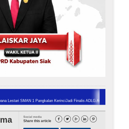
1 Pangkalan Kerinci
Jadi Finalis ADLG Awards, Sekdaprov Riau Paparkan Pent
uma
Social media





Share this article