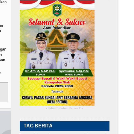
nkan
en
n
ngan
n
wan
n
Iklan Sidebar Kanan 2
▴
▴
TAG BERITA