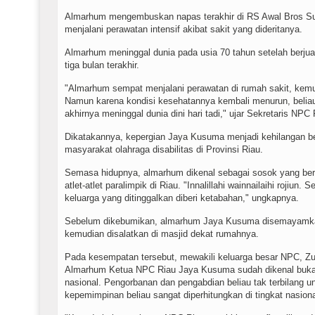
Almarhum mengembuskan napas terakhir di RS Awal Bros Su
menjalani perawatan intensif akibat sakit yang dideritanya.
Almarhum meninggal dunia pada usia 70 tahun setelah berju
tiga bulan terakhir.
"Almarhum sempat menjalani perawatan di rumah sakit, kemud
Namun karena kondisi kesehatannya kembali menurun, beliau 
akhirnya meninggal dunia dini hari tadi," ujar Sekretaris NP
Dikatakannya, kepergian Jaya Kusuma menjadi kehilangan b
masyarakat olahraga disabilitas di Provinsi Riau.
Semasa hidupnya, almarhum dikenal sebagai sosok yang berd
atlet-atlet paralimpik di Riau. "Innalillahi wainnailaihi roji
keluarga yang ditinggalkan diberi ketabahan," ungkapnya.
Sebelum dikebumikan, almarhum Jaya Kusuma disemayamkan
kemudian disalatkan di masjid dekat rumahnya.
Pada kesempatan tersebut, mewakili keluarga besar NPC, Z
Almarhum Ketua NPC Riau Jaya Kusuma sudah dikenal bukan h
nasional. Pengorbanan dan pengabdian beliau tak terbilang un
kepemimpinan beliau sangat diperhitungkan di tingkat nasion