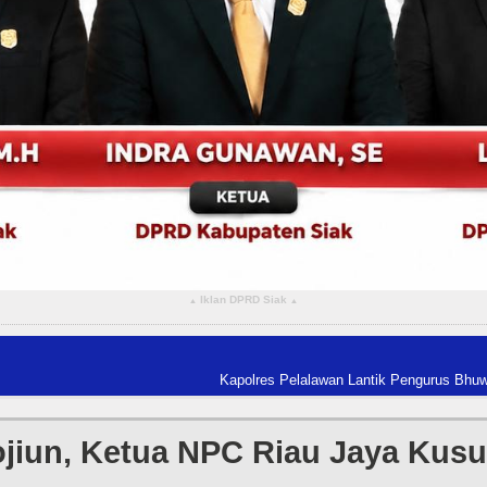
Iklan DPRD Siak
▴
▴
Kapolres Pelalawan Lantik Pengurus Bhuwana Lestari SMAN 
 Rojiun, Ketua NPC Riau Jaya Kus