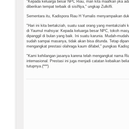
"Kepada keluarga besar NPC Riau, mari kita maafkan jika ad
diberikan tempat terbaik di sisiNya," ungkap Zulkifli.
Sementara itu, Kadispora Riau H Yurnalis menyampaikan du
"Hari ini kita bertakziah, suatu saat orang yang mentakziahi
di Yaumul mahsyar. Kepada keluarga besar NPC, tokoh mas
dipanggil di bulan yang baik. Ini suatu karunia. Mudah-mudaha
sudah sampai masanya, tidak akan bisa ditunda. Tetap dipan
mengangkat prestasi olahraga kaum difabel," pungkas Kadisp
"Kami kehilangan jasanya karena telah mengangkat nama Ria
internasional. Prestasi ini juga menjadi catatan kebaikan belia
tutupnya.(***)