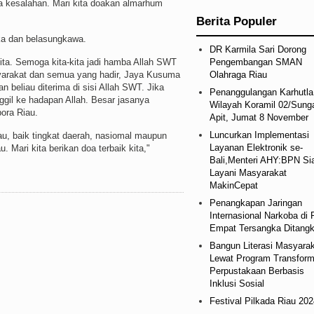
a kesalahan. Mari kita doakan almarhum
Berita Populer
ka dan belasungkawa.
DR Karmila Sari Dorong
Pengembangan SMAN
 kita. Semoga kita-kita jadi hamba Allah SWT
Olahraga Riau
yarakat dan semua yang hadir, Jaya Kusuma
n beliau diterima di sisi Allah SWT. Jika
Penanggulangan Karhutla
ggil ke hadapan Allah. Besar jasanya
Wilayah Koramil 02/Sung
ora Riau.
Apit, Jumat 8 November
Luncurkan Implementasi
u, baik tingkat daerah, nasiomal maupun
Layanan Elektronik se-
u. Mari kita berikan doa terbaik kita,"
Bali,Menteri AHY:BPN Si
Layani Masyarakat
MakinCepat
Penangkapan Jaringan
Internasional Narkoba di 
Empat Tersangka Ditang
Bangun Literasi Masyara
Lewat Program Transform
Perpustakaan Berbasis
Inklusi Sosial
Festival Pilkada Riau 202