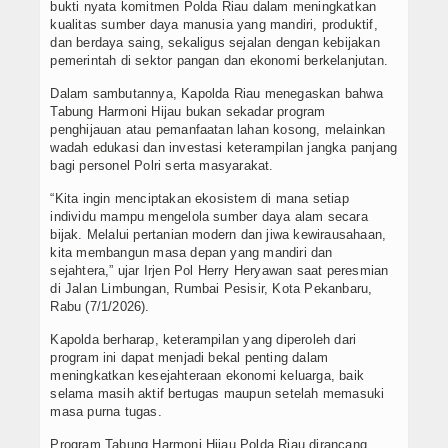
bukti nyata komitmen Polda Riau dalam meningkatkan
kualitas sumber daya manusia yang mandiri, produktif,
dan berdaya saing, sekaligus sejalan dengan kebijakan
pemerintah di sektor pangan dan ekonomi berkelanjutan.
Dalam sambutannya, Kapolda Riau menegaskan bahwa
Tabung Harmoni Hijau bukan sekadar program
penghijauan atau pemanfaatan lahan kosong, melainkan
wadah edukasi dan investasi keterampilan jangka panjang
bagi personel Polri serta masyarakat.
“Kita ingin menciptakan ekosistem di mana setiap
individu mampu mengelola sumber daya alam secara
bijak. Melalui pertanian modern dan jiwa kewirausahaan,
kita membangun masa depan yang mandiri dan
sejahtera,” ujar Irjen Pol Herry Heryawan saat peresmian
di Jalan Limbungan, Rumbai Pesisir, Kota Pekanbaru,
Rabu (7/1/2026).
Kapolda berharap, keterampilan yang diperoleh dari
program ini dapat menjadi bekal penting dalam
meningkatkan kesejahteraan ekonomi keluarga, baik
selama masih aktif bertugas maupun setelah memasuki
masa purna tugas.
Program Tabung Harmoni Hijau Polda Riau dirancang