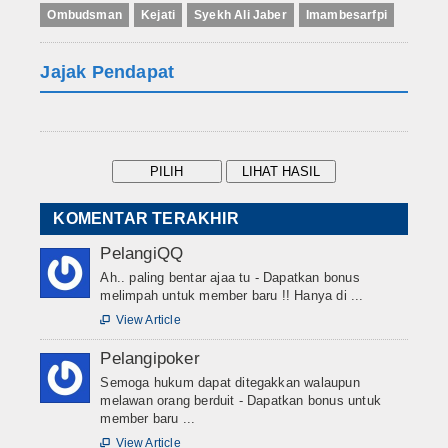
Ombudsman
Kejati
Syekh Ali Jaber
Imambesarfpi
Jajak Pendapat
KOMENTAR TERAKHIR
PelangiQQ
Ah.. paling bentar ajaa tu - Dapatkan bonus
melimpah untuk member baru !! Hanya di ...
View Article

Pelangipoker
Semoga hukum dapat ditegakkan walaupun
melawan orang berduit - Dapatkan bonus untuk
member baru ...
View Article
