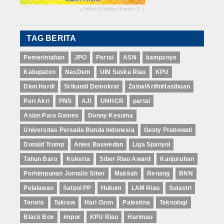
Iklan Sidebar Kanan 2
▴
▴
TAG BERITA
Pemerintahan
JPO
Partai
ASN
kampanye
Kabupaten
NasDem
UIN Suska Riau
KPU
Dion Hardi
Srikandi Demokrat
ZainalArifinHasibuan
Peri Akri
PNS
AJI
UNHCR
partai
Asian Para Games
Donny Kesuma
Universitas Persada Bunda Indonesia
Gesty Prabowati
Donald Trump
Anies Baswedan
Liga Spanyol
Tahun Baru
Kukerta
Siber Riau Award
Kanjuruhan
Perhimpunan Jurnalis Siber
Makkah
Renang
BNN
Pelalawan
Satpol PP
Hukum
LAM Riau
Sulastri
Teroris
Takraw
Hari Ozon
Palestina
Teknologi
Black Box
impor
KPU Riau
Harimau