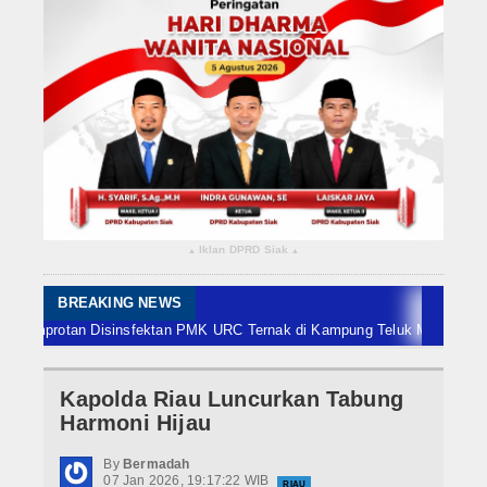
Rokan Hilir
Bengkalis
Meranti
Dumai
Indragiri Hulu
Iklan DPRD Siak
▴
▴
Indragiri Hilir
Kuansing
BREAKING NEWS
rotan Disinsfektan PMK URC Ternak di Kampung Teluk Mesjid
Penanggulan
Siak
Kapolda Riau Luncurkan Tabung
Nasional
Harmoni Hijau
Internasional
By
Bermadah
07 Jan 2026, 19:17:22 WIB
RIAU