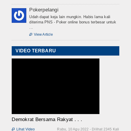
Pokerpelangi
Udah dapat keja lain mungkin. Habis lama kali
diterima PNS - Poker online bonus terbesar untuk
...
View Article

VIDEO TERBARU
Demokrat Bersama Rakyat . . .
Lihat Video
Rabu, 10 Agu 2022 - Dilihat 2345 Kali
