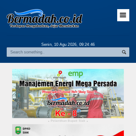
☰
Home
Advertorial
Senin, 10 Agu 2026,
09:24:47
Gallery
Riau
Daerah
Pekanbaru
Pelalawan
Kampar
Pelantikan Bupati Siak
▴
▴
Rokan Hulu