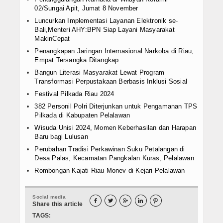
02/Sungai Apit, Jumat 8 November
Luncurkan Implementasi Layanan Elektronik se-
Bali,Menteri AHY:BPN Siap Layani Masyarakat
MakinCepat
Penangkapan Jaringan Internasional Narkoba di Riau,
Empat Tersangka Ditangkap
Bangun Literasi Masyarakat Lewat Program
Transformasi Perpustakaan Berbasis Inklusi Sosial
Festival Pilkada Riau 2024
382 Personil Polri Diterjunkan untuk Pengamanan TPS
Pilkada di Kabupaten Pelalawan
Wisuda Unisi 2024, Momen Keberhasilan dan Harapan
Baru bagi Lulusan
Perubahan Tradisi Perkawinan Suku Petalangan di
Desa Palas, Kecamatan Pangkalan Kuras, Pelalawan
Rombongan Kajati Riau Monev di Kejari Pelalawan
Social media





Share this article
TAGS: