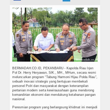
Hukrim
Iptek
Politik
Berita Foto
Budaya & Pariwisata
Ekbis
Olahraga
BERMADAH.CO.ID, PEKANBARU - Kapolda Riau Irjen
Pol Dr. Herry Heryawan, SIK., MH., MHum, secara resmi
meluncurkan program “Tabung Harmoni Hijau Polda Riau”,
sebuah inovasi strategis yang bertujuan membekali
personel Polri dan masyarakat dengan keterampilan
pertanian modern serta kewirausahaan guna mendorong
kemandirian ekonomi dan mendukung ketahanan pangan
nasional.
Peresmian program yang berlangsung khidmat ini menjadi