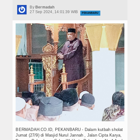
Hukrim
By
Bermadah
27 Sep 2024, 14:01:39 WIB
PEKANBARU
Iptek
Politik
Berita Foto
Budaya & Pariwisata
Ekbis
Olahraga
BERMADAH.CO.ID, PEKANBARU - Dalam kutbah sholat
Jumat (27/9) di Masjid Nurul Jannah , Jalan Cipta Karya,