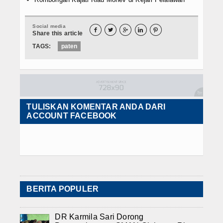
Social media





Share this article
TAGS:
paten
TULISKAN KOMENTAR ANDA DARI
ACCOUNT FACEBOOK
BERITA POPULER
DR Karmila Sari Dorong