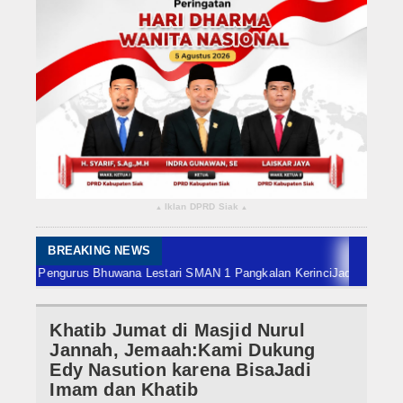
Rokan Hilir
Bengkalis
Meranti
Dumai
Indragiri Hulu
Iklan DPRD Siak
▴
▴
Indragiri Hilir
Kuansing
BREAKING NEWS
 Pengurus Bhuwana Lestari SMAN 1 Pangkalan Kerinci
Jadi Finalis ADLG A
Siak
Khatib Jumat di Masjid Nurul
Nasional
Jannah, Jemaah:Kami Dukung
Internasional
Edy Nasution karena BisaJadi
Imam dan Khatib