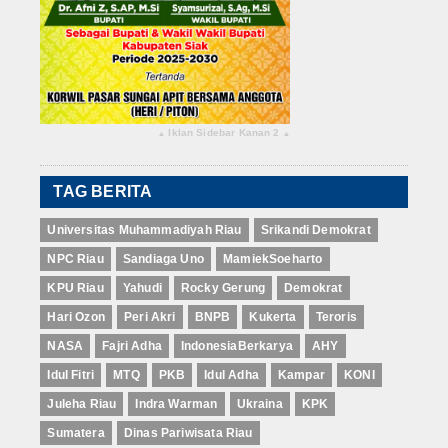
Iklan Sidebar Kanan 2
▴
▴
TAG BERITA
Universitas Muhammadiyah Riau
Srikandi Demokrat
NPC Riau
Sandiaga Uno
MamiekSoeharto
KPU Riau
Yahudi
Rocky Gerung
Demokrat
Hari Ozon
Peri Akri
BNPB
Kukerta
Teroris
NASA
Fajri Adha
IndonesiaBerkarya
AHY
Idul Fitri
MTQ
PKB
Idul Adha
Kampar
KONI
Juleha Riau
Indra Warman
Ukraina
KPK
Sumatera
Dinas Pariwisata Riau