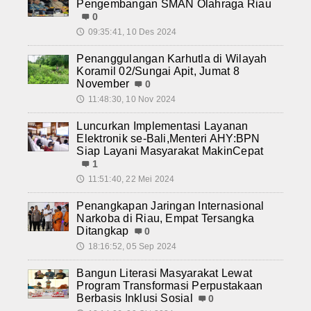
Pengembangan SMAN Olahraga Riau
0
09:35:41, 10 Des 2024
🕔
Penanggulangan Karhutla di Wilayah
Koramil 02/Sungai Apit, Jumat 8
November
0
11:48:30, 10 Nov 2024
🕔
Luncurkan Implementasi Layanan
Elektronik se-Bali,Menteri AHY:BPN
Siap Layani Masyarakat MakinCepat
1
11:51:40, 22 Mei 2024
🕔
Penangkapan Jaringan Internasional
Narkoba di Riau, Empat Tersangka
Ditangkap
0
18:16:52, 05 Sep 2024
🕔
Bangun Literasi Masyarakat Lewat
Program Transformasi Perpustakaan
Berbasis Inklusi Sosial
0