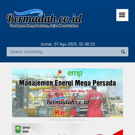
☰
Home
Advertorial
Jumat, 07 Agu 2026,
02:48:11
Gallery
Riau
Daerah
Pekanbaru
Pelalawan
Kampar
Pelantikan Bupati Siak
▴
▴
Rokan Hulu