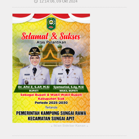
12:14:06, 09 Okt 2024
🕔
Iklan Sidebar Kanan
▴
▴