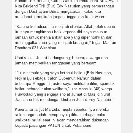
Panam, Pekanbaru, Calon Walikota Pekanbaru No 4 Ayah
Kita Brigjend TNI (Pur) Edy Nasution yang berpasangan
dengan Dastrayani Bibra mengatakan, kalau kita
mendapat kemuliaan jangan tinggalkan ketakwaan.
"Karena kemuliaan itu menjadi otoritas Allah, oleh sebab
itu saya menghimbau baik kepada diri saya maupun
jamaah untuk menjalankan apa yang diperintahkan dan
meninggalkan apa yang menjadi larangan,'' tegas Mantan
Dandrem 031 Wirabima.
Usai sholat Jumat berlangsung, beberapa warga dan
jamaah memberikan tanggapan yang beragam.
"Jujur semula yang saya ketahui beliau (Edy Nasution,
red) maju sebagai calon Gubernur. Namun dalam
beberapa Minggu ini justru saya melihat baliho, spanduk
beliau sebagai calon walikota,'' ujar Marzuki (48) warga
Purwodadi yang sengaja sholat Jumat di Masjid Nurul
Jannah untuk mendengar khutbah Jumat Edy Nasution.
Karena itu lanjut Marzuki, meski sebelumnya mereka
sekeluarga sudah mempunyai pilihan sebagai calon
walikota, mulai saat ini akan mengarahkan dukungan
kepada pasangan PATEN untuk Pekanbaru.