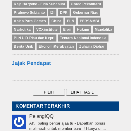
Raja Haryono - Elda Suhanura
Orado Pekanbaru
Prabowo Subianto
IZI
DPR
Gubernur Riau
Asian Para Games
China
PLN
PERSAMBI
Narkotika
VOXinstitute
Elpiji
Hukum
Mandalika
PLN UID Riau dan Kepri
Tentara Nasional Indonesia
Berita Unik
EkonomiKerakyatan
Zuhaira Djohar
Jajak Pendapat
KOMENTAR TERAKHIR
PelangiQQ
Ah.. paling bentar ajaa tu - Dapatkan bonus
melimpah untuk member baru !! Hanya di ...