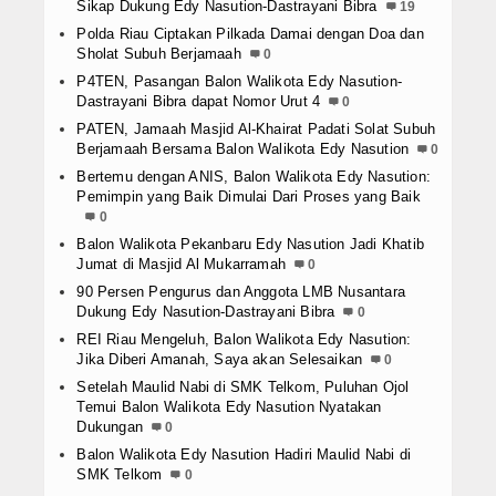
Sikap Dukung Edy Nasution-Dastrayani Bibra
19
Polda Riau Ciptakan Pilkada Damai dengan Doa dan
Sholat Subuh Berjamaah
0
P4TEN, Pasangan Balon Walikota Edy Nasution-
Dastrayani Bibra dapat Nomor Urut 4
0
PATEN, Jamaah Masjid Al-Khairat Padati Solat Subuh
Berjamaah Bersama Balon Walikota Edy Nasution
0
Bertemu dengan ANIS, Balon Walikota Edy Nasution:
Pemimpin yang Baik Dimulai Dari Proses yang Baik
0
Balon Walikota Pekanbaru Edy Nasution Jadi Khatib
Jumat di Masjid Al Mukarramah
0
90 Persen Pengurus dan Anggota LMB Nusantara
Dukung Edy Nasution-Dastrayani Bibra
0
REI Riau Mengeluh, Balon Walikota Edy Nasution:
Jika Diberi Amanah, Saya akan Selesaikan
0
Setelah Maulid Nabi di SMK Telkom, Puluhan Ojol
Temui Balon Walikota Edy Nasution Nyatakan
Dukungan
0
Balon Walikota Edy Nasution Hadiri Maulid Nabi di
SMK Telkom
0