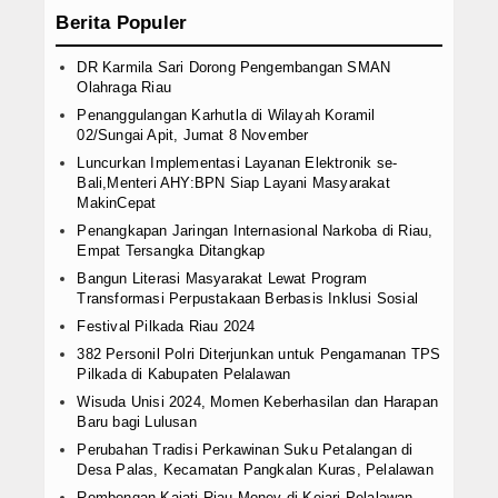
Berita Populer
DR Karmila Sari Dorong Pengembangan SMAN
Olahraga Riau
Penanggulangan Karhutla di Wilayah Koramil
02/Sungai Apit, Jumat 8 November
Luncurkan Implementasi Layanan Elektronik se-
Bali,Menteri AHY:BPN Siap Layani Masyarakat
MakinCepat
Penangkapan Jaringan Internasional Narkoba di Riau,
Empat Tersangka Ditangkap
Bangun Literasi Masyarakat Lewat Program
Transformasi Perpustakaan Berbasis Inklusi Sosial
Festival Pilkada Riau 2024
382 Personil Polri Diterjunkan untuk Pengamanan TPS
Pilkada di Kabupaten Pelalawan
Wisuda Unisi 2024, Momen Keberhasilan dan Harapan
Baru bagi Lulusan
Perubahan Tradisi Perkawinan Suku Petalangan di
Desa Palas, Kecamatan Pangkalan Kuras, Pelalawan
Rombongan Kajati Riau Monev di Kejari Pelalawan