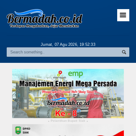
☰
Home
Advertorial
Jumat, 07 Agu 2026,
19:52:33
Gallery
Riau
Daerah
Pekanbaru
Pelalawan
Kampar
Pelantikan Bupati Siak
▴
▴
Rokan Hulu