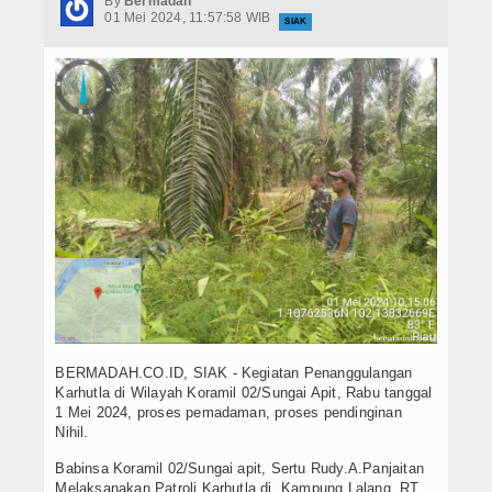
By
Bermadah
Hukrim
01 Mei 2024, 11:57:58 WIB
SIAK
Iptek
Politik
Berita Foto
Budaya & Pariwisata
Ekbis
Olahraga
BERMADAH.CO.ID, SIAK - Kegiatan Penanggulangan
Karhutla di Wilayah Koramil 02/Sungai Apit, Rabu tanggal
1 Mei 2024, proses pemadaman, proses pendinginan
Nihil.
Babinsa Koramil 02/Sungai apit, Sertu Rudy.A.Panjaitan
Melaksanakan Patroli Karhutla di Kampung Lalang RT