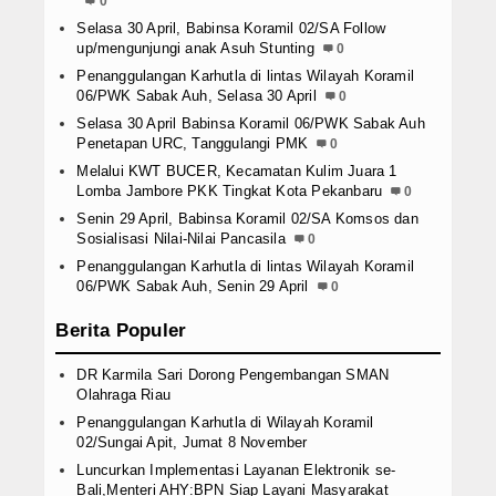
0
Selasa 30 April, Babinsa Koramil 02/SA Follow
up/mengunjungi anak Asuh Stunting
0
Penanggulangan Karhutla di lintas Wilayah Koramil
06/PWK Sabak Auh, Selasa 30 April
0
Selasa 30 April Babinsa Koramil 06/PWK Sabak Auh
Penetapan URC, Tanggulangi PMK
0
Melalui KWT BUCER, Kecamatan Kulim Juara 1
Lomba Jambore PKK Tingkat Kota Pekanbaru
0
Senin 29 April, Babinsa Koramil 02/SA Komsos dan
Sosialisasi Nilai-Nilai Pancasila
0
Penanggulangan Karhutla di lintas Wilayah Koramil
06/PWK Sabak Auh, Senin 29 April
0
Berita Populer
DR Karmila Sari Dorong Pengembangan SMAN
Olahraga Riau
Penanggulangan Karhutla di Wilayah Koramil
02/Sungai Apit, Jumat 8 November
Luncurkan Implementasi Layanan Elektronik se-
Bali,Menteri AHY:BPN Siap Layani Masyarakat