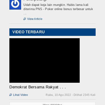
Udah dapat keja lain mungkin. Habis lama kali
diterima PNS - Poker online bonus terbesar untuk
...
View Article

VIDEO TERBARU
Demokrat Bersama Rakyat . . .
Lihat Video
Rabu, 10 Agu 2022 - Dilihat 2345 Kali
