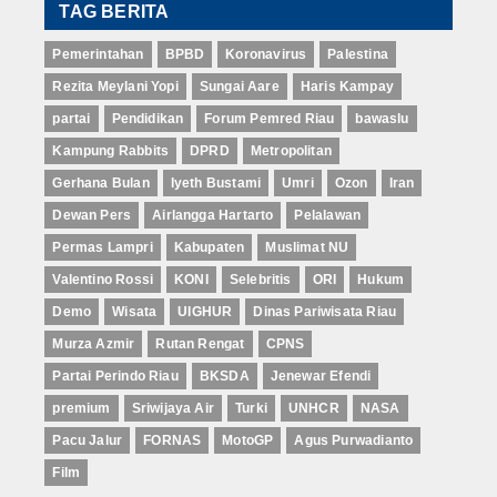
TAG BERITA
Pemerintahan
BPBD
Koronavirus
Palestina
Rezita Meylani Yopi
Sungai Aare
Haris Kampay
partai
Pendidikan
Forum Pemred Riau
bawaslu
Kampung Rabbits
DPRD
Metropolitan
Gerhana Bulan
Iyeth Bustami
Umri
Ozon
Iran
Dewan Pers
Airlangga Hartarto
Pelalawan
Permas Lampri
Kabupaten
Muslimat NU
Valentino Rossi
KONI
Selebritis
ORI
Hukum
Demo
Wisata
UIGHUR
Dinas Pariwisata Riau
Murza Azmir
Rutan Rengat
CPNS
Partai Perindo Riau
BKSDA
Jenewar Efendi
premium
Sriwijaya Air
Turki
UNHCR
NASA
Pacu Jalur
FORNAS
MotoGP
Agus Purwadianto
Film