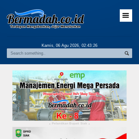
☰
Home
Advertorial
Kamis, 06 Agu 2026,
02:43:26
Gallery
Riau
Daerah
Pekanbaru
Pelalawan
Kampar
Pelantikan Bupati Siak
▴
▴
Rokan Hulu