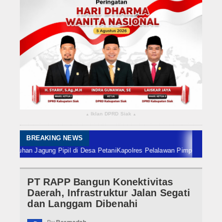
Rokan Hilir
Bengkalis
Meranti
Dumai
Indragiri Hulu
Iklan DPRD Siak
▴
▴
Indragiri Hilir
Kuansing
BREAKING NEWS
n Jagung Pipil di Desa Petani
Kapolres Pelalawan Pimpin Pemadaman Karh
Siak
PT RAPP Bangun Konektivitas
Nasional
Daerah, Infrastruktur Jalan Segati
Internasional
dan Langgam Dibenahi