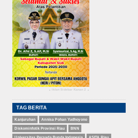
Iklan Sidebar Kanan 2
▴
▴
TAG BERITA
Kanjuruhan
Annisa Pohan Yudhoyono
Diskominfotik Provinsi Riau
BNN
Universitas Persada Bunda Indonesia
ASITA Riau