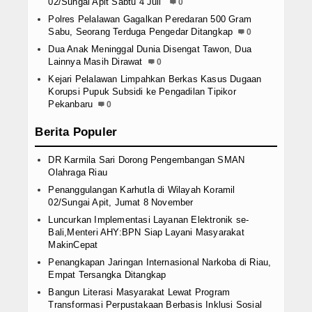
02/Sungai Apit Sabtu 4 Juli
0
Polres Pelalawan Gagalkan Peredaran 500 Gram
Sabu, Seorang Terduga Pengedar Ditangkap
0
Dua Anak Meninggal Dunia Disengat Tawon, Dua
Lainnya Masih Dirawat
0
Kejari Pelalawan Limpahkan Berkas Kasus Dugaan
Korupsi Pupuk Subsidi ke Pengadilan Tipikor
Pekanbaru
0
Berita Populer
DR Karmila Sari Dorong Pengembangan SMAN
Olahraga Riau
Penanggulangan Karhutla di Wilayah Koramil
02/Sungai Apit, Jumat 8 November
Luncurkan Implementasi Layanan Elektronik se-
Bali,Menteri AHY:BPN Siap Layani Masyarakat
MakinCepat
Penangkapan Jaringan Internasional Narkoba di Riau,
Empat Tersangka Ditangkap
Bangun Literasi Masyarakat Lewat Program
Transformasi Perpustakaan Berbasis Inklusi Sosial