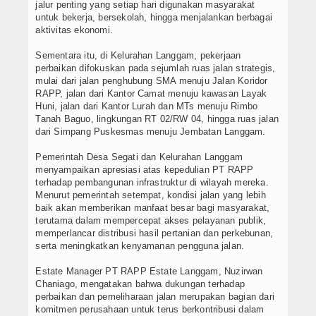
jalur penting yang setiap hari digunakan masyarakat
untuk bekerja, bersekolah, hingga menjalankan berbagai
aktivitas ekonomi.
Sementara itu, di Kelurahan Langgam, pekerjaan
perbaikan difokuskan pada sejumlah ruas jalan strategis,
mulai dari jalan penghubung SMA menuju Jalan Koridor
RAPP, jalan dari Kantor Camat menuju kawasan Layak
Huni, jalan dari Kantor Lurah dan MTs menuju Rimbo
Tanah Baguo, lingkungan RT 02/RW 04, hingga ruas jalan
dari Simpang Puskesmas menuju Jembatan Langgam.
Pemerintah Desa Segati dan Kelurahan Langgam
menyampaikan apresiasi atas kepedulian PT RAPP
terhadap pembangunan infrastruktur di wilayah mereka.
Menurut pemerintah setempat, kondisi jalan yang lebih
baik akan memberikan manfaat besar bagi masyarakat,
terutama dalam mempercepat akses pelayanan publik,
memperlancar distribusi hasil pertanian dan perkebunan,
serta meningkatkan kenyamanan pengguna jalan.
Estate Manager PT RAPP Estate Langgam, Nuzirwan
Chaniago, mengatakan bahwa dukungan terhadap
perbaikan dan pemeliharaan jalan merupakan bagian dari
komitmen perusahaan untuk terus berkontribusi dalam