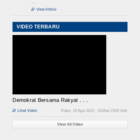
...
View Article

VIDEO TERBARU
Demokrat Bersama Rakyat . . .
Lihat Video
Rabu, 10 Agu 2022 - Dilihat 2345 Kali

View All Video