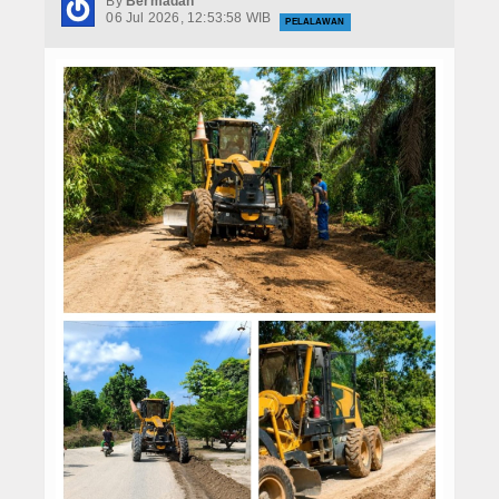
By
Bermadah
Hukrim
06 Jul 2026, 12:53:58 WIB
PELALAWAN
Iptek
Politik
Berita Foto
Budaya & Pariwisata
Ekbis
Olahraga