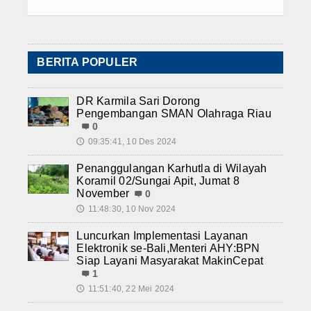
BERITA POPULER
DR Karmila Sari Dorong
Pengembangan SMAN Olahraga Riau
0
09:35:41, 10 Des 2024
🕔
Penanggulangan Karhutla di Wilayah
Koramil 02/Sungai Apit, Jumat 8
November
0
11:48:30, 10 Nov 2024
🕔
Luncurkan Implementasi Layanan
Elektronik se-Bali,Menteri AHY:BPN
Siap Layani Masyarakat MakinCepat
1
11:51:40, 22 Mei 2024
🕔