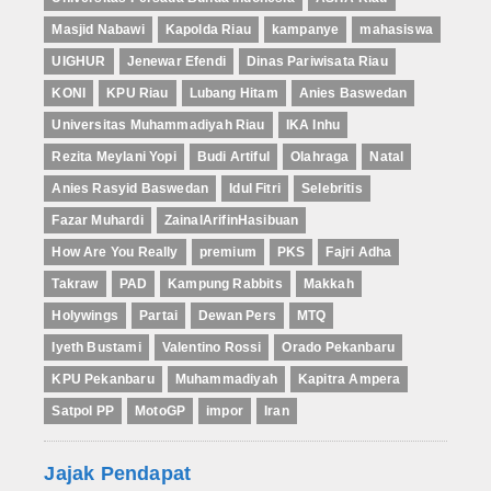
Masjid Nabawi
Kapolda Riau
kampanye
mahasiswa
UIGHUR
Jenewar Efendi
Dinas Pariwisata Riau
KONI
KPU Riau
Lubang Hitam
Anies Baswedan
Universitas Muhammadiyah Riau
IKA Inhu
Rezita Meylani Yopi
Budi Artiful
Olahraga
Natal
Anies Rasyid Baswedan
Idul Fitri
Selebritis
Fazar Muhardi
ZainalArifinHasibuan
How Are You Really
premium
PKS
Fajri Adha
Takraw
PAD
Kampung Rabbits
Makkah
Holywings
Partai
Dewan Pers
MTQ
Iyeth Bustami
Valentino Rossi
Orado Pekanbaru
KPU Pekanbaru
Muhammadiyah
Kapitra Ampera
Satpol PP
MotoGP
impor
Iran
Jajak Pendapat