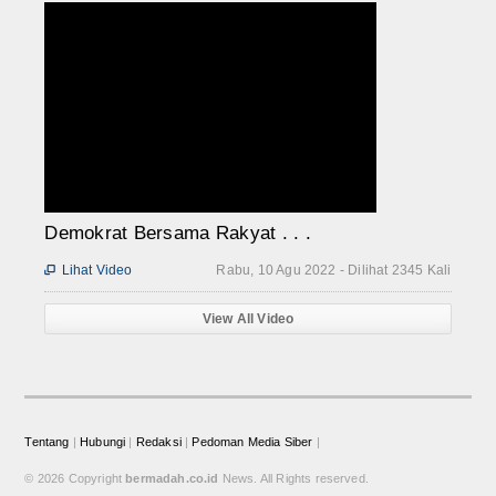
Demokrat Bersama Rakyat . . .
Lihat Video
Rabu, 10 Agu 2022 - Dilihat 2345 Kali

View All Video
Tentang
|
Hubungi
|
Redaksi
|
Pedoman Media Siber
|
© 2026 Copyright
bermadah.co.id
News. All Rights reserved.