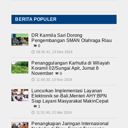
BERITA POPULER
DR Karmila Sari Dorong
Pengembangan SMAN Olahraga Riau
0
09:35:41, 10 Des 2024
🕔
Penanggulangan Karhutla di Wilayah
Koramil 02/Sungai Apit, Jumat 8
November
0
11:48:30, 10 Nov 2024
🕔
Luncurkan Implementasi Layanan
Elektronik se-Bali,Menteri AHY:BPN
Siap Layani Masyarakat MakinCepat
1
11:51:40, 22 Mei 2024
🕔
Penangkapan Jaringan Internasional