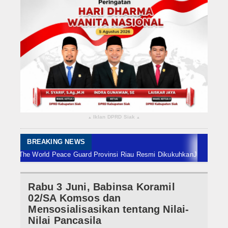
Rokan Hilir
Bengkalis
Meranti
Dumai
Indragiri Hulu
Iklan DPRD Siak
▴
▴
Indragiri Hilir
Kuansing
BREAKING NEWS
 The World Peace Guard Provinsi Riau Resmi Dikukuhkan
Jumat 7 Agustus
Siak
Rabu 3 Juni, Babinsa Koramil
Nasional
02/SA Komsos dan
Internasional
Mensosialisasikan tentang Nilai-
Nilai Pancasila