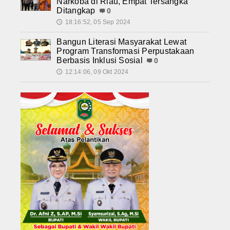
Narkoba di Riau, Empat Tersangka
Ditangkap
0
18:16:52, 05 Sep 2024
🕔
Bangun Literasi Masyarakat Lewat
Program Transformasi Perpustakaan
Berbasis Inklusi Sosial
0
12:14:06, 09 Okt 2024
🕔