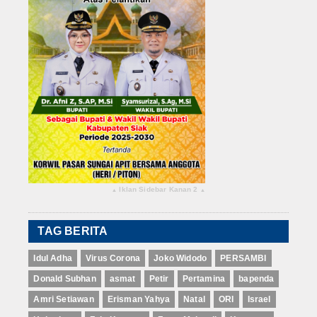
Iklan Sidebar Kanan 2
▴
▴
TAG BERITA
Idul Adha
Virus Corona
Joko Widodo
PERSAMBI
Donald Subhan
asmat
Petir
Pertamina
bapenda
Amri Setiawan
Erisman Yahya
Natal
ORI
Israel