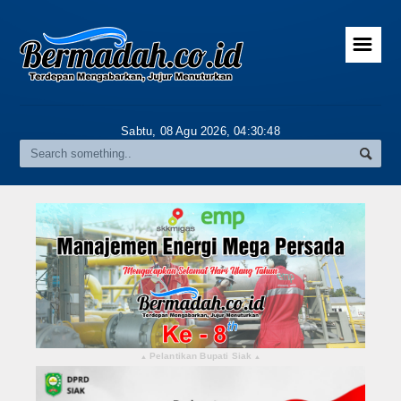
☰
Home
Advertorial
Sabtu, 08 Agu 2026,
04:30:48
Gallery
Riau
Daerah
Pekanbaru
Pelalawan
Kampar
Pelantikan Bupati Siak
▴
▴
Rokan Hulu