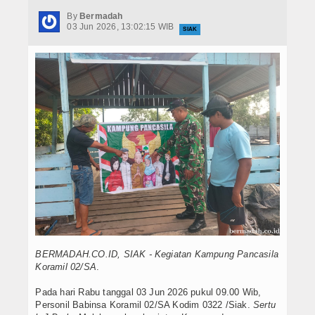
Hukrim
By
Bermadah
03 Jun 2026, 13:02:15 WIB
SIAK
Iptek
Politik
Berita Foto
Budaya & Pariwisata
Ekbis
Olahraga
BERMADAH.CO.ID, SIAK - Kegiatan Kampung Pancasila
Koramil 02/SA
.
Pada hari Rabu tanggal 03 Jun 2026 pukul 09.00 Wib,
Personil Babinsa Koramil 02/SA Kodim 0322 /Siak.
Sertu