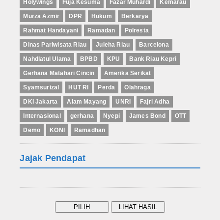
Holywings
Fuja Kesuma
Fazar Muhardi
Kemarau
Murza Azmir
DPR
Hukum
Berkarya
Rahmat Handayani
Ramadan
Polresta
Dinas Pariwisata Riau
Juleha Riau
Barcelona
Nahdlatul Ulama
BPBD
KPU
Bank Riau Kepri
Gerhana Matahari Cincin
Amerika Serikat
Syamsurizal
HUT RI
Perda
Olahraga
DKI Jakarta
Alam Mayang
UNRI
Fajri Adha
Internasional
gerhana
Nyepi
James Bond
OTT
Demo
KONI
Ramadhan
Jajak Pendapat