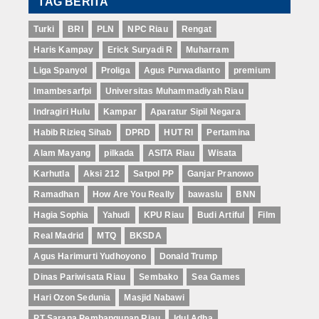
TAG BERITA
Turki
BRI
PLN
NPC Riau
Rengat
Haris Kampay
Erick Suryadi R
Muharram
Liga Spanyol
Proliga
Agus Purwadianto
premium
Imambesarfpi
Universitas Muhammadiyah Riau
Indragiri Hulu
Kampar
Aparatur Sipil Negara
Habib Rizieq Sihab
DPRD
HUT RI
Pertamina
Alam Mayang
pilkada
ASITA Riau
Wisata
Karhutla
Aksi 212
Satpol PP
Ganjar Pranowo
Ramadhan
How Are You Really
bawaslu
BNN
Hagia Sophia
Yahudi
KPU Riau
Budi Artiful
Film
Real Madrid
MTQ
BKSDA
Agus Harimurti Yudhoyono
Donald Trump
Dinas Pariwisata Riau
Sembako
Sea Games
Hari Ozon Sedunia
Masjid Nabawi
PT Sarana Pembangunan Riau
Idul Adha