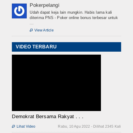
Pokerpelangi
Udah dapat keja lain mungkin. Habis lama kali
diterima PNS - Poker online bonus terbesar untuk
...
View Article

VIDEO TERBARU
Demokrat Bersama Rakyat . . .
Lihat Video
Rabu, 10 Agu 2022 - Dilihat 2345 Kali
