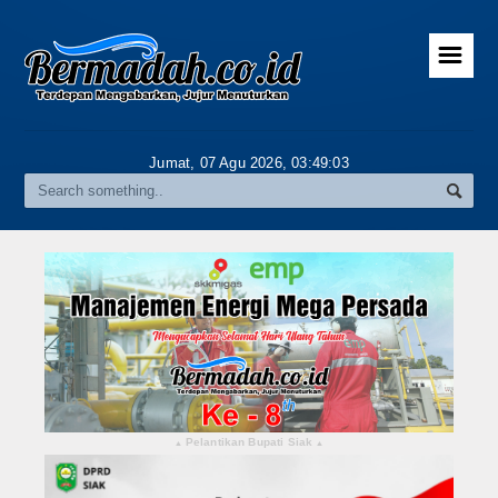
☰
Home
Advertorial
Jumat, 07 Agu 2026,
03:49:04
Gallery
Riau
Daerah
Pekanbaru
Pelalawan
Kampar
Pelantikan Bupati Siak
▴
▴
Rokan Hulu