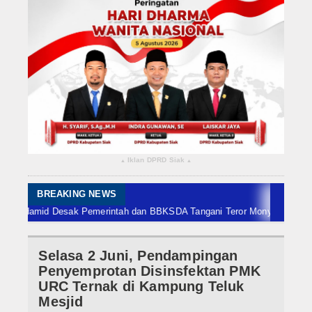
Rokan Hilir
Bengkalis
Meranti
Dumai
Indragiri Hulu
Iklan DPRD Siak
▴
▴
Indragiri Hilir
Kuansing
BREAKING NEWS
Hamid Desak Pemerintah dan BBKSDA Tangani Teror Monyet di Tembilaha
Siak
Selasa 2 Juni, Pendampingan
Nasional
Penyemprotan Disinsfektan PMK
Internasional
URC Ternak di Kampung Teluk
Mesjid