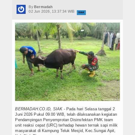
Hukrim
By
Bermadah
02 Jun 2026, 13:37:34 WIB
SIAK
Iptek
Politik
Berita Foto
Budaya & Pariwisata
Ekbis
Olahraga
BERMADAH.CO.ID, SIAK -
Pada hari Selasa tanggal 2
Juni 2026 Pukul 09.00 WIB, telah dilaksanakan kegiatan
Pendampingan Penyemprotan Disinsfektan PMK team
unit reaksi cepat (URC) terhadap hewan ternak sapi milik
masyarakat di Kampung Teluk Mesjid, Kec.Sungai Apit,