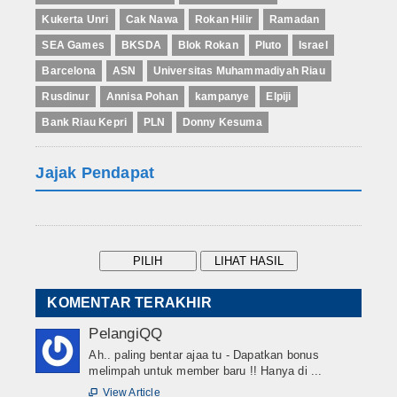
Kukerta Unri
Cak Nawa
Rokan Hilir
Ramadan
SEA Games
BKSDA
Blok Rokan
Pluto
Israel
Barcelona
ASN
Universitas Muhammadiyah Riau
Rusdinur
Annisa Pohan
kampanye
Elpiji
Bank Riau Kepri
PLN
Donny Kesuma
Jajak Pendapat
KOMENTAR TERAKHIR
PelangiQQ
Ah.. paling bentar ajaa tu - Dapatkan bonus
melimpah untuk member baru !! Hanya di ...
View Article
