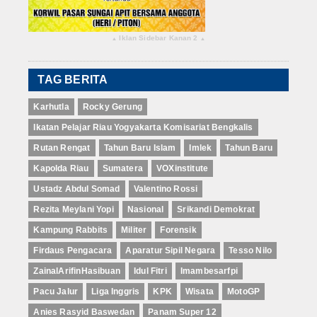
Iklan Sidebar Kanan 2
▴
▴
TAG BERITA
Karhutla
Rocky Gerung
Ikatan Pelajar Riau Yogyakarta Komisariat Bengkalis
Rutan Rengat
Tahun Baru Islam
Imlek
Tahun Baru
Kapolda Riau
Sumatera
VOXinstitute
Ustadz Abdul Somad
Valentino Rossi
Rezita Meylani Yopi
Nasional
Srikandi Demokrat
Kampung Rabbits
Militer
Forensik
Firdaus Pengacara
Aparatur Sipil Negara
Tesso Nilo
ZainalArifinHasibuan
Idul Fitri
Imambesarfpi
Pacu Jalur
Liga Inggris
KPK
Wisata
MotoGP
Anies Rasyid Baswedan
Panam Super 12