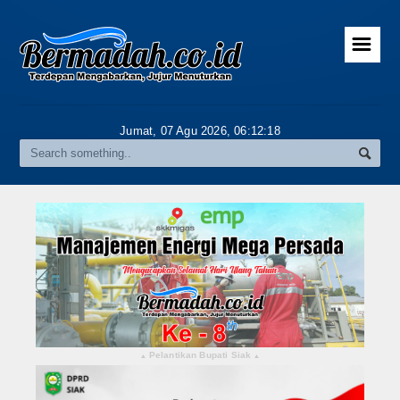
☰
Home
Advertorial
Jumat, 07 Agu 2026,
06:12:19
Gallery
Riau
Daerah
Pekanbaru
Pelalawan
Kampar
Pelantikan Bupati Siak
▴
▴
Rokan Hulu