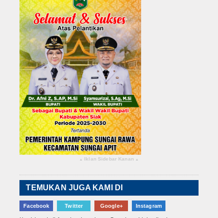
Iklan Sidebar Kanan
▴
▴
TEMUKAN JUGA KAMI DI
Facebook
Twitter
Google+
Instagram