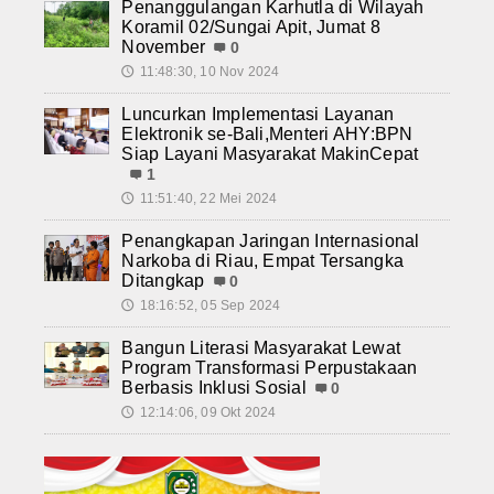
Penanggulangan Karhutla di Wilayah
Koramil 02/Sungai Apit, Jumat 8
November
0
11:48:30, 10 Nov 2024
🕔
Luncurkan Implementasi Layanan
Elektronik se-Bali,Menteri AHY:BPN
Siap Layani Masyarakat MakinCepat
1
11:51:40, 22 Mei 2024
🕔
Penangkapan Jaringan Internasional
Narkoba di Riau, Empat Tersangka
Ditangkap
0
18:16:52, 05 Sep 2024
🕔
Bangun Literasi Masyarakat Lewat
Program Transformasi Perpustakaan
Berbasis Inklusi Sosial
0
12:14:06, 09 Okt 2024
🕔