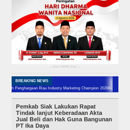
Rokan Hilir
Bengkalis
Meranti
Dumai
Indragiri Hulu
Iklan DPRD Siak
▴
▴
Indragiri Hilir
Kuansing
BREAKING NEWS
h Penghargaan Riau Industry Marketing Champion 2026
Kapolres Pelalawan
Siak
Pemkab Siak Lakukan Rapat
Nasional
Tindak lanjut Keberadaan Akta
Internasional
Jual Beli dan Hak Guna Bangunan
PT Ika Daya