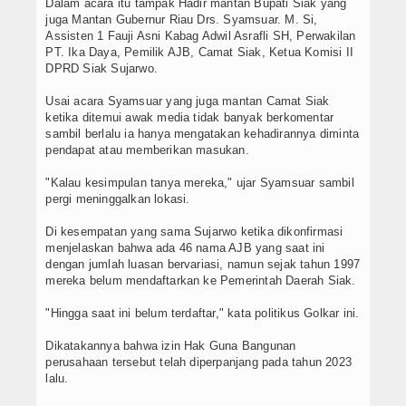
Dalam acara itu tampak Hadir mantan Bupati Siak yang
juga Mantan Gubernur Riau Drs. Syamsuar. M. Si,
Assisten 1 Fauji Asni Kabag Adwil Asrafli SH, Perwakilan
PT. Ika Daya, Pemilik AJB, Camat Siak, Ketua Komisi II
DPRD Siak Sujarwo.
Usai acara Syamsuar yang juga mantan Camat Siak
ketika ditemui awak media tidak banyak berkomentar
sambil berlalu ia hanya mengatakan kehadirannya diminta
pendapat atau memberikan masukan.
"Kalau kesimpulan tanya mereka," ujar Syamsuar sambil
pergi meninggalkan lokasi.
Di kesempatan yang sama Sujarwo ketika dikonfirmasi
menjelaskan bahwa ada 46 nama AJB yang saat ini
dengan jumlah luasan bervariasi, namun sejak tahun 1997
mereka belum mendaftarkan ke Pemerintah Daerah Siak.
"Hingga saat ini belum terdaftar," kata politikus Golkar ini.
Dikatakannya bahwa izin Hak Guna Bangunan
perusahaan tersebut telah diperpanjang pada tahun 2023
lalu.