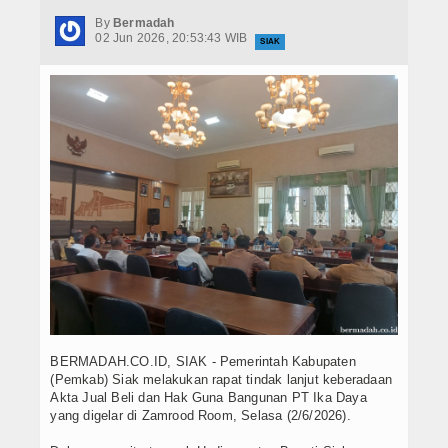
Hukrim
By
Bermadah
02 Jun 2026, 20:53:43 WIB
SIAK
Iptek
Politik
Berita Foto
Budaya & Pariwisata
Ekbis
Olahraga
BERMADAH.CO.ID, SIAK - Pemerintah Kabupaten
(Pemkab) Siak melakukan rapat tindak lanjut keberadaan
Akta Jual Beli dan Hak Guna Bangunan PT Ika Daya
yang digelar di Zamrood Room, Selasa (2/6/2026).