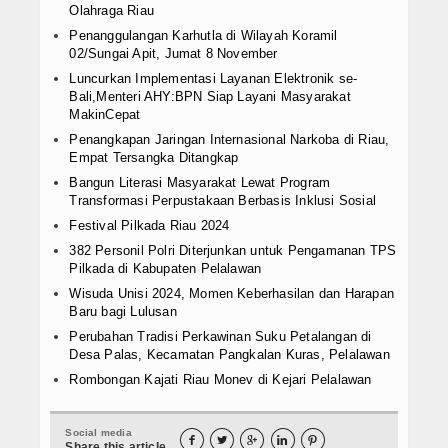
Olahraga Riau
Penanggulangan Karhutla di Wilayah Koramil
02/Sungai Apit, Jumat 8 November
Luncurkan Implementasi Layanan Elektronik se-
Bali,Menteri AHY:BPN Siap Layani Masyarakat
MakinCepat
Penangkapan Jaringan Internasional Narkoba di Riau,
Empat Tersangka Ditangkap
Bangun Literasi Masyarakat Lewat Program
Transformasi Perpustakaan Berbasis Inklusi Sosial
Festival Pilkada Riau 2024
382 Personil Polri Diterjunkan untuk Pengamanan TPS
Pilkada di Kabupaten Pelalawan
Wisuda Unisi 2024, Momen Keberhasilan dan Harapan
Baru bagi Lulusan
Perubahan Tradisi Perkawinan Suku Petalangan di
Desa Palas, Kecamatan Pangkalan Kuras, Pelalawan
Rombongan Kajati Riau Monev di Kejari Pelalawan
Social media





Share this article