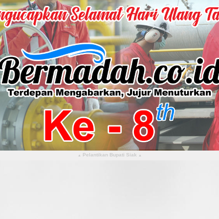
Pelantikan Bupati Siak
▴
▴