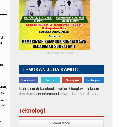
 di
ai
Iklan Sidebar Kanan
▴
▴
ap
TEMUKAN JUGA KAMI DI
Facebook
Twitter
Google+
Instagram
Riau,
Ikuti kami di facebook, twitter, Google+, Linkedin
kap
dan dapatkan informasi terbaru dari kami disana.
kat
asi
Teknologi
4
Read More