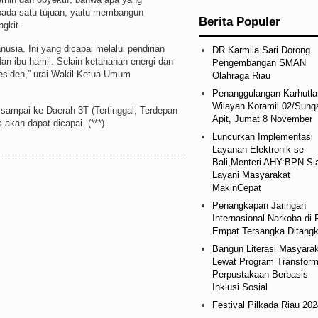
ada satu tujuan, yaitu membangun
Berita Populer
ngkit.
usia. Ini yang dicapai melalui pendirian
DR Karmila Sari Dorong
dan ibu hamil. Selain ketahanan energi dan
Pengembangan SMAN
esiden,” urai Wakil Ketua Umum
Olahraga Riau
Penanggulangan Karhutla
Wilayah Koramil 02/Sung
g sampai ke Daerah 3T (Tertinggal, Terdepan
Apit, Jumat 8 November
 akan dapat dicapai. (***)
Luncurkan Implementasi
Layanan Elektronik se-
Bali,Menteri AHY:BPN Si
Layani Masyarakat
MakinCepat
Penangkapan Jaringan
Internasional Narkoba di 
Empat Tersangka Ditang
Bangun Literasi Masyara
Lewat Program Transform
Perpustakaan Berbasis
Inklusi Sosial
Festival Pilkada Riau 202