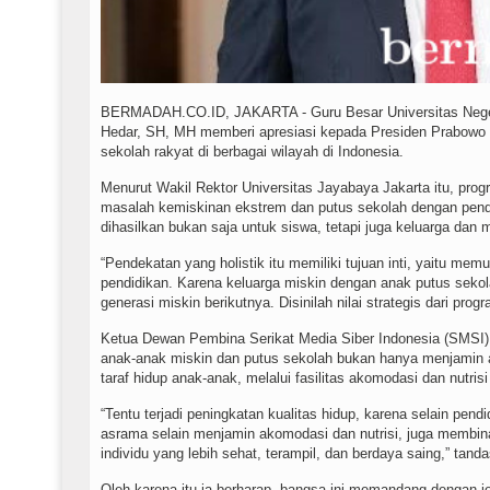
BERMADAH.CO.ID, JAKARTA - Guru Besar Universitas Negeri
Hedar, SH, MH memberi apresiasi kepada Presiden Prabowo 
sekolah rakyat di berbagai wilayah di Indonesia.
Menurut Wakil Rektor Universitas Jayabaya Jakarta itu, prog
masalah kemiskinan ekstrem dan putus sekolah dengan pend
dihasilkan bukan saja untuk siswa, tetapi juga keluarga dan
“Pendekatan yang holistik itu memiliki tujuan inti, yaitu mem
pendidikan. Karena keluarga miskin dengan anak putus seko
generasi miskin berikutnya. Disinilah nilai strategis dari prog
Ketua Dewan Pembina Serikat Media Siber Indonesia (SMSI) 
anak-anak miskin dan putus sekolah bukan hanya menjamin a
taraf hidup anak-anak, melalui fasilitas akomodasi dan nutris
“Tentu terjadi peningkatan kualitas hidup, karena selain pe
asrama selain menjamin akomodasi dan nutrisi, juga membina
individu yang lebih sehat, terampil, dan berdaya saing,” tand
Oleh karena itu ia berharap, bangsa ini memandang dengan j