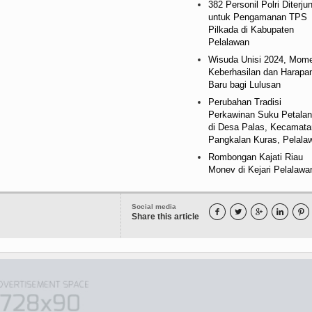
382 Personil Polri Diterju
untuk Pengamanan TPS
Pilkada di Kabupaten
Pelalawan
Wisuda Unisi 2024, Mom
Keberhasilan dan Harapa
Baru bagi Lulusan
Perubahan Tradisi
Perkawinan Suku Petala
di Desa Palas, Kecamata
Pangkalan Kuras, Pelala
Rombongan Kajati Riau
Monev di Kejari Pelalawa
Social media





Share this article