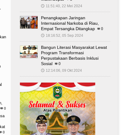
11:51:40, 22 Mei 2024
🕔
,
Penangkapan Jaringan
Internasional Narkoba di Riau,
Empat Tersangka Ditangkap
0
,
18:16:52, 05 Sep 2024
🕔
kan
Bangun Literasi Masyarakat Lewat
Program Transformasi
Perpustakaan Berbasis Inklusi
Sosial
0
n
12:14:06, 09 Okt 2024
🕔
l
n,
0
nsa
kat
0