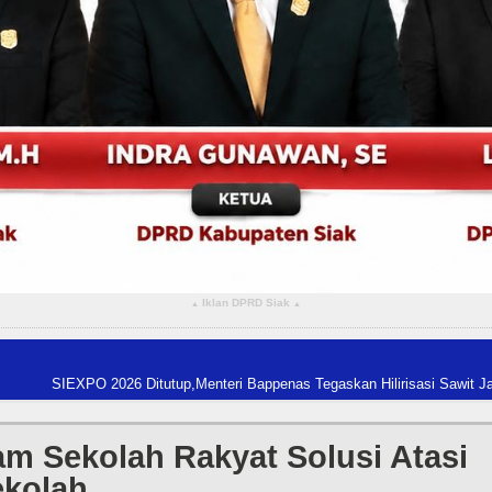
Iklan DPRD Siak
▴
▴
6 Ditutup,Menteri Bappenas Tegaskan Hilirisasi Sawit Jadi Kunci Kemajuan
ram Sekolah Rakyat Solusi Atasi
ekolah