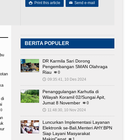
Print this article
Send e-mail

✉
BERITA POPULER
ibu
DR Karmila Sari Dorong
Pengembangan SMAN Olahraga
Riau
0
otan
09:35:41, 10 Des 2024
🕔
ka
Penanggulangan Karhutla di
Wilayah Koramil 02/Sungai Apit,
 di
Jumat 8 November
0
ai
0
11:48:30, 10 Nov 2024
🕔
an
Luncurkan Implementasi Layanan
uk
Elektronik se-Bali,Menteri AHY:BPN
mur
Siap Layani Masyarakat
MakinCepat
1