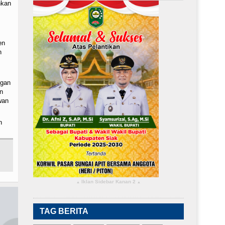
nkan
en
n
ngan
n
wan
n
Iklan Sidebar Kanan 2
▴
▴
TAG BERITA