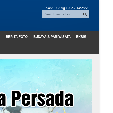
Sabtu, 08 Agu 2026,
14:28:31
K
BERITA FOTO
BUDAYA & PARIWISATA
EKBIS