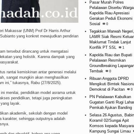
Pasar Murah Polres
Pelalawan Diserbu Warga
Kapolda Riau Apresiasi
Gerakan Peduli Ekonomi
Sosial
0
 Makassar (UNM) Prof Dr Harris Arthur
Tegakkan Marwah Negeri
Subianto yang konkret mewujudkan pendirian
LAMR Siak Resmi Keluar
Maklumat Tindak Lanjut
Konflik PT SSL
1
ram tersebut dirancang untuk mengatasi
Kapolda Riau dan Bupati
ekatan yang holistik. Karena dampak yang
Pelalawan Resmikan
 masyarakat.
Groundbreaking Lapanga
Tembak
0
utus rantai kemiskinan antar generasi melalui
lah, sangat mungkin akan menghasilkan
Ribuan Anggota DPRD
ram ini,” tukasnya, Rabu (27/8/2025).
Mengikuti Bimtek Nasiona
Demokrat di Pacitan
0
ini menilai, pendidikan model asrama untuk
PN Pelalawan Kabulkan
kses pendidikan, tetapi juga peningkatan
Gugatan Ganti Rugi Laha
i yang layak.
Pemkab Ajukan Banding
ndidikan akademik, sekolah dengan model
Selasa 26 Agustus, Babi
 karakter, sehingga outputnya adalah
Koramil 02/Sungai Apit
asnya.
Komsos kepada Masyara
Kampung Sungai Limau
ernih dan obyektif, bahwa apa yang