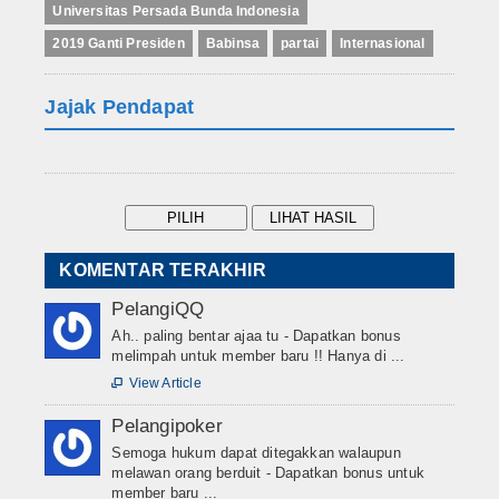
Universitas Persada Bunda Indonesia
2019 Ganti Presiden
Babinsa
partai
Internasional
Jajak Pendapat
KOMENTAR TERAKHIR
PelangiQQ
Ah.. paling bentar ajaa tu - Dapatkan bonus
melimpah untuk member baru !! Hanya di ...
View Article

Pelangipoker
Semoga hukum dapat ditegakkan walaupun
melawan orang berduit - Dapatkan bonus untuk
member baru ...