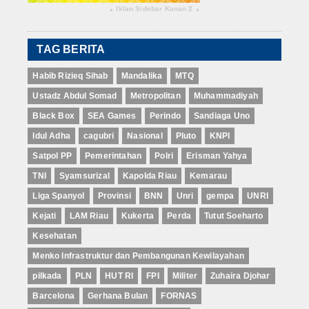
Iklan Sidebar Kanan 2
▴
▴
TAG BERITA
Habib Rizieq Sihab
Mandalika
MTQ
Ustadz Abdul Somad
Metropolitan
Muhammadiyah
Black Box
SEA Games
Perindo
Sandiaga Uno
Idul Adha
cagubri
Nasional
Pluto
KNPI
Satpol PP
Pemerintahan
Polri
Erisman Yahya
TNI
Syamsurizal
Kapolda Riau
Kemarau
Liga Spanyol
Provinsi
BNN
Unri
gempa
UNRI
Kejati
LAM Riau
Kukerta
Perda
Tutut Soeharto
Kesehatan
Menko Infrastruktur dan Pembangunan Kewilayahan
pilkada
PLN
HUT RI
FPI
Militer
Zuhaira Djohar
Barcelona
Gerhana Bulan
FORNAS