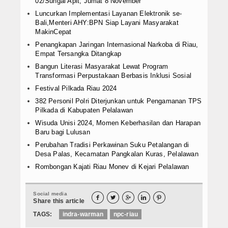
02/Sungai Apit, Jumat 8 November
Luncurkan Implementasi Layanan Elektronik se-
Bali,Menteri AHY:BPN Siap Layani Masyarakat
MakinCepat
Penangkapan Jaringan Internasional Narkoba di Riau,
Empat Tersangka Ditangkap
Bangun Literasi Masyarakat Lewat Program
Transformasi Perpustakaan Berbasis Inklusi Sosial
Festival Pilkada Riau 2024
382 Personil Polri Diterjunkan untuk Pengamanan TPS
Pilkada di Kabupaten Pelalawan
Wisuda Unisi 2024, Momen Keberhasilan dan Harapan
Baru bagi Lulusan
Perubahan Tradisi Perkawinan Suku Petalangan di
Desa Palas, Kecamatan Pangkalan Kuras, Pelalawan
Rombongan Kajati Riau Monev di Kejari Pelalawan
Social media





Share this article
TAGS:
indra-warman
npc-riau