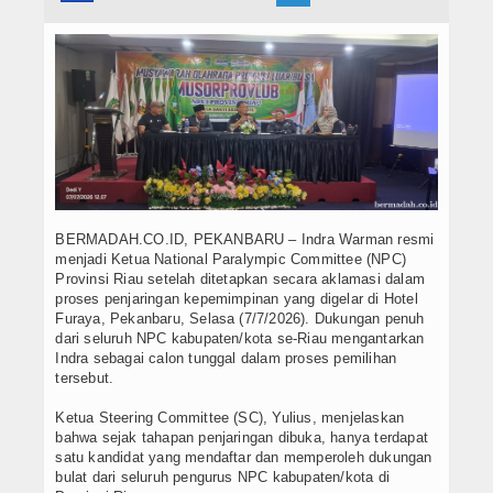
Hukrim
Iptek
Politik
Berita Foto
Budaya & Pariwisata
Ekbis
BERMADAH.CO.ID, PEKANBARU – Indra Warman resmi
menjadi Ketua National Paralympic Committee (NPC)
Provinsi Riau setelah ditetapkan secara aklamasi dalam
Olahraga
proses penjaringan kepemimpinan yang digelar di Hotel
Furaya, Pekanbaru, Selasa (7/7/2026). Dukungan penuh
dari seluruh NPC kabupaten/kota se-Riau mengantarkan
Indra sebagai calon tunggal dalam proses pemilihan
tersebut.
Ketua Steering Committee (SC), Yulius, menjelaskan
bahwa sejak tahapan penjaringan dibuka, hanya terdapat
satu kandidat yang mendaftar dan memperoleh dukungan
bulat dari seluruh pengurus NPC kabupaten/kota di