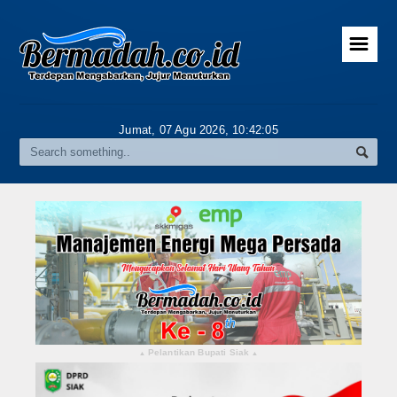
☰
Home
Advertorial
Jumat, 07 Agu 2026,
10:42:06
Gallery
Riau
Daerah
Pekanbaru
Pelalawan
Kampar
Pelantikan Bupati Siak
▴
▴
Rokan Hulu