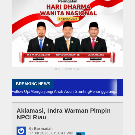
Rokan Hilir
Bengkalis
Meranti
Dumai
Indragiri Hulu
Iklan DPRD Siak
▴
▴
Indragiri Hilir
Kuansing
BREAKING NEWS
ollow Up/Mengunjungi Anak Asuh Stunting
Penanggulangan Karhutla di Wila
Siak
Aklamasi, Indra Warman Pimpin
Nasional
NPCI Riau
Internasional
By
Bermadah
07 Jul 2026, 13:10:41 WIB
RIAU