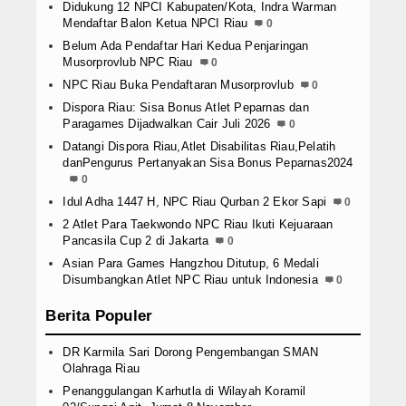
Didukung 12 NPCI Kabupaten/Kota, Indra Warman
Mendaftar Balon Ketua NPCI Riau
0
Belum Ada Pendaftar Hari Kedua Penjaringan
Musorprovlub NPC Riau
0
NPC Riau Buka Pendaftaran Musorprovlub
0
Dispora Riau: Sisa Bonus Atlet Peparnas dan
Paragames Dijadwalkan Cair Juli 2026
0
Datangi Dispora Riau,Atlet Disabilitas Riau,Pelatih
danPengurus Pertanyakan Sisa Bonus Peparnas2024
0
Idul Adha 1447 H, NPC Riau Qurban 2 Ekor Sapi
0
2 Atlet Para Taekwondo NPC Riau Ikuti Kejuaraan
Pancasila Cup 2 di Jakarta
0
Asian Para Games Hangzhou Ditutup, 6 Medali
Disumbangkan Atlet NPC Riau untuk Indonesia
0
Berita Populer
DR Karmila Sari Dorong Pengembangan SMAN
Olahraga Riau
Penanggulangan Karhutla di Wilayah Koramil