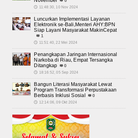
November
0
11:48:30, 10 Nov 2024
🕔
Luncurkan Implementasi Layanan
Elektronik se-Bali,Menteri AHY:BPN
Siap Layani Masyarakat MakinCepat
1
11:51:40, 22 Mei 2024
🕔
Penangkapan Jaringan Internasional
Narkoba di Riau, Empat Tersangka
Ditangkap
0
18:16:52, 05 Sep 2024
🕔
Bangun Literasi Masyarakat Lewat
Program Transformasi Perpustakaan
Berbasis Inklusi Sosial
0
12:14:06, 09 Okt 2024
🕔